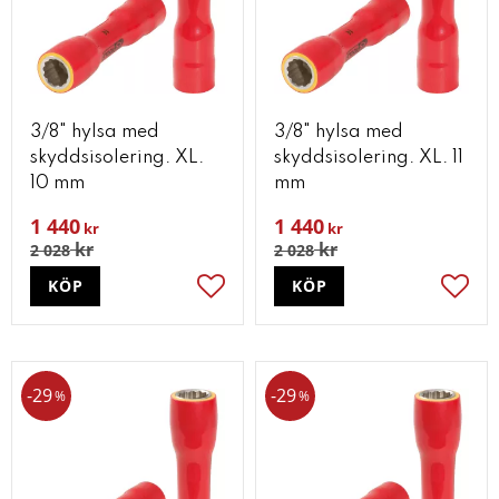
3/8" hylsa med
3/8" hylsa med
skyddsisolering. XL.
skyddsisolering. XL. 11
10 mm
mm
1 440
1 440
kr
kr
kr
kr
2 028
2 028
KÖP
KÖP
Lägg till i favoriter
Lägg t
29
29
%
%