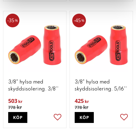
35
45
%
%
3/8" hylsa med
3/8" hylsa med
skyddsisolering. 3/8''
skyddsisolering. 5/16''
503
425
kr
kr
kr
kr
778
778
KÖP
KÖP
Lägg till i favoriter
Lägg t