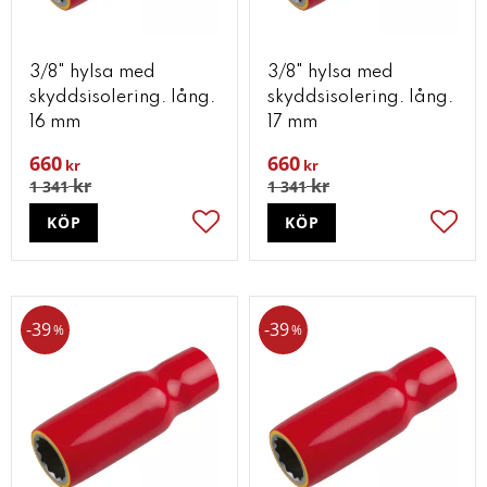
3/8" hylsa med
3/8" hylsa med
skyddsisolering. lång.
skyddsisolering. lång.
16 mm
17 mm
660
660
kr
kr
kr
kr
1 341
1 341
KÖP
KÖP
Lägg till i favoriter
Lägg t
39
39
%
%