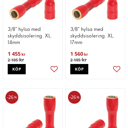
3/8" hylsa med
3/8" hylsa med
skyddsisolering. XL.
skyddsisolering. XL.
14mm
17mm
1 455
1 560
kr
kr
kr
kr
2 105
2 105
KÖP
KÖP
Lägg till i favoriter
Lägg t
26
26
%
%