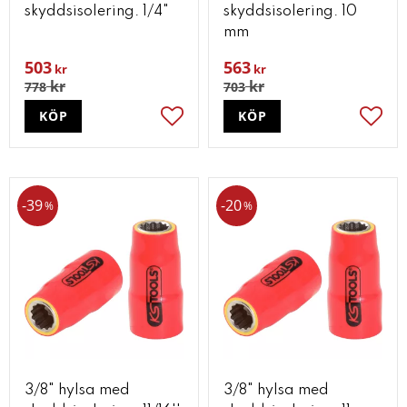
skyddsisolering. 1/4"
skyddsisolering. 10
mm
503
563
kr
kr
kr
kr
778
703
KÖP
KÖP
Lägg till i favoriter
Lägg t
39
20
%
%
3/8" hylsa med
3/8" hylsa med