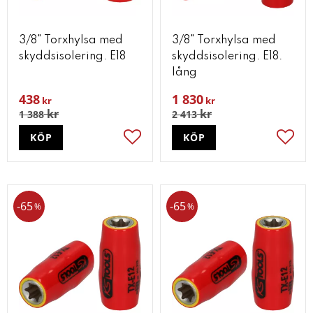
3/8" Torxhylsa med
3/8" Torxhylsa med
skyddsisolering. E18
skyddsisolering. E18.
lång
438
1 830
kr
kr
kr
kr
1 388
2 413
KÖP
KÖP
Lägg till i favoriter
Lägg t
65
65
%
%