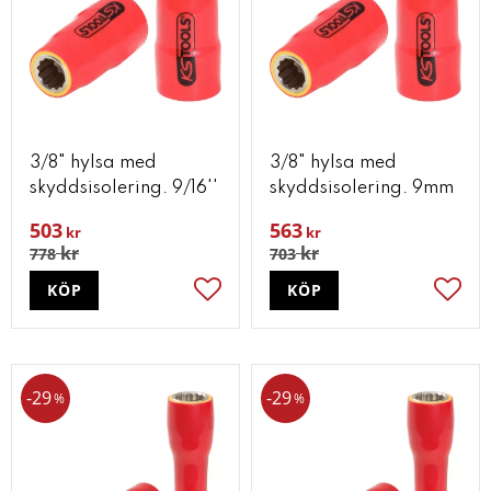
3/8" hylsa med
3/8" hylsa med
skyddsisolering. 9/16''
skyddsisolering. 9mm
503
563
kr
kr
kr
kr
778
703
KÖP
KÖP
Lägg till i favoriter
Lägg t
29
29
%
%