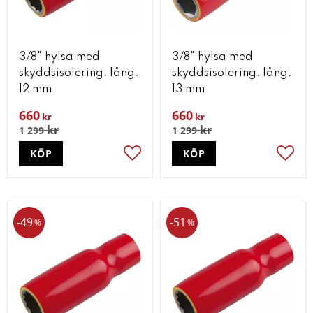
3/8" hylsa med
3/8" hylsa med
skyddsisolering. lång.
skyddsisolering. lång.
12 mm
13 mm
660
660
kr
kr
kr
kr
1 299
1 299
KÖP
KÖP
Lägg till i favoriter
Lägg t
49
51
%
%