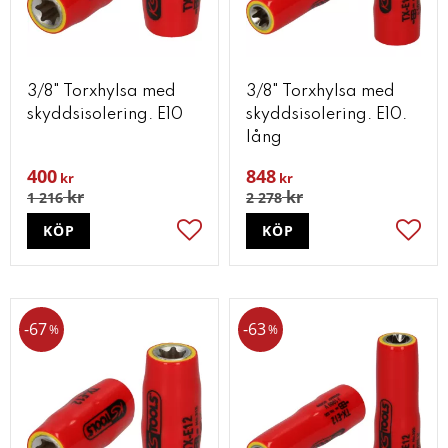
3/8" Torxhylsa med
3/8" Torxhylsa med
skyddsisolering. E10
skyddsisolering. E10.
lång
400
848
kr
kr
kr
kr
1 216
2 278
KÖP
KÖP
Lägg till i favoriter
Lägg t
67
63
%
%