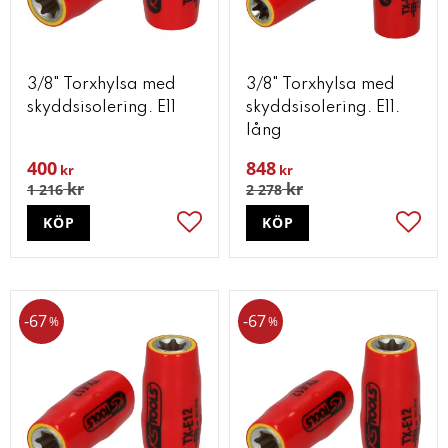
3/8" Torxhylsa med
3/8" Torxhylsa med
skyddsisolering. E11
skyddsisolering. E11.
lång
400
848
kr
kr
kr
kr
1 216
2 278
KÖP
KÖP
Lägg till i favoriter
Lägg t
67
67
%
%