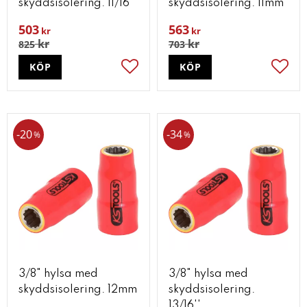
skyddsisolering. 11/16''
skyddsisolering. 11mm
503
563
kr
kr
kr
kr
825
703
KÖP
KÖP
Lägg till i favoriter
Lägg t
20
34
%
%
3/8" hylsa med
3/8" hylsa med
skyddsisolering. 12mm
skyddsisolering.
13/16''