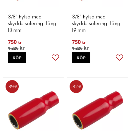
3/8" hylsa med
3/8" hylsa med
skyddsisolering. lång.
skyddsisolering. lång.
18 mm
19 mm
750
750
kr
kr
kr
kr
1 226
1 226
KÖP
KÖP
Lägg till i favoriter
Lägg t
39
32
%
%