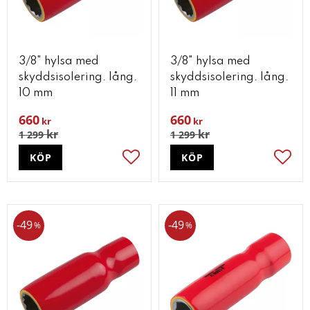
3/8" hylsa med
3/8" hylsa med
skyddsisolering. lång.
skyddsisolering. lång.
10 mm
11 mm
660
660
kr
kr
kr
kr
1 299
1 299
KÖP
KÖP
Lägg till i favoriter
Lägg t
49
49
%
%