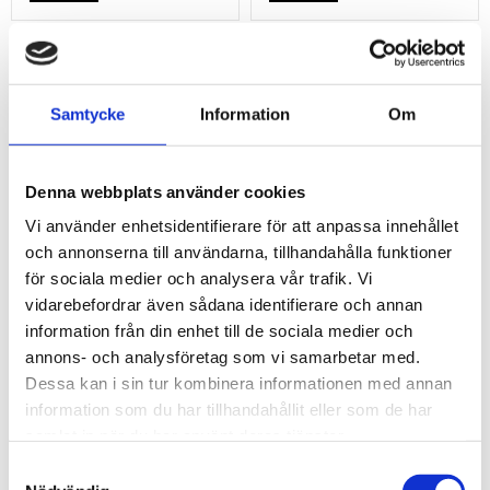
29
49
%
%
Samtycke
Information
Om
Denna webbplats använder cookies
Vi använder enhetsidentifierare för att anpassa innehållet
och annonserna till användarna, tillhandahålla funktioner
för sociala medier och analysera vår trafik. Vi
vidarebefordrar även sådana identifierare och annan
3/8" hylsa med
3/8" hylsa med
information från din enhet till de sociala medier och
skyddsisolering. 22
skyddsisolering.
annons- och analysföretag som vi samarbetar med.
mm
23mm
Dessa kan i sin tur kombinera informationen med annan
588
488
kr
kr
information som du har tillhandahållit eller som de har
kr
kr
829
953
samlat in när du har använt deras tjänster.
KÖP
KÖP
Samtyckesval
Lägg till i favoriter
Lägg t