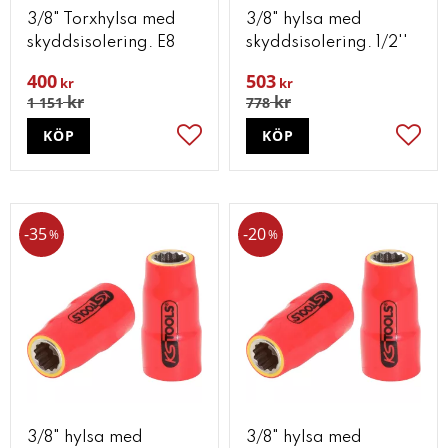
3/8" Torxhylsa med
3/8" hylsa med
skyddsisolering. E8
skyddsisolering. 1/2''
400
503
kr
kr
kr
kr
1 151
778
KÖP
KÖP
Lägg till i favoriter
Lägg t
35
20
%
%
3/8" hylsa med
3/8" hylsa med