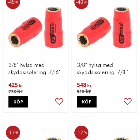
45
40
%
%
3/8" hylsa med
3/8" hylsa med
skyddsisolering. 7/16''
skyddsisolering. 7/8''
425
548
kr
kr
kr
kr
778
918
KÖP
KÖP
Lägg till i favoriter
Lägg t
17
17
%
%