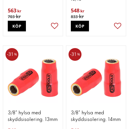
563
548
kr
kr
kr
kr
703
833
KÖP
KÖP
Lägg till i favoriter
Lägg t
31
31
%
%
3/8" hylsa med
3/8" hylsa med
skyddsisolering. 13mm
skyddsisolering. 14mm