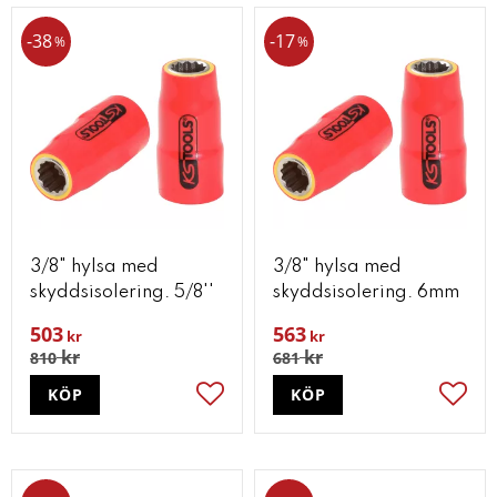
38
17
%
%
3/8" hylsa med
3/8" hylsa med
skyddsisolering. 5/8''
skyddsisolering. 6mm
503
563
kr
kr
kr
kr
810
681
KÖP
KÖP
Lägg till i favoriter
Lägg t