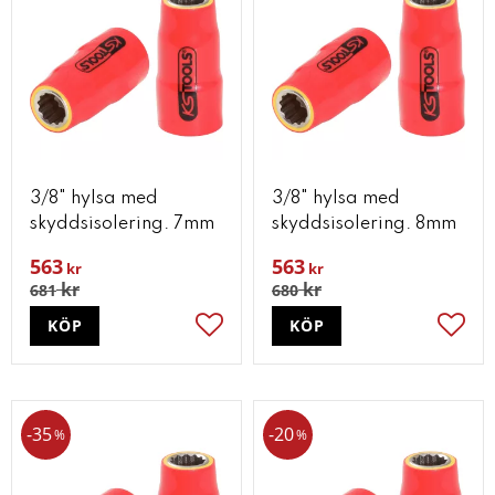
3/8" hylsa med
3/8" hylsa med
skyddsisolering. 7mm
skyddsisolering. 8mm
563
563
kr
kr
kr
kr
681
680
KÖP
KÖP
Lägg till i favoriter
Lägg t
35
20
%
%