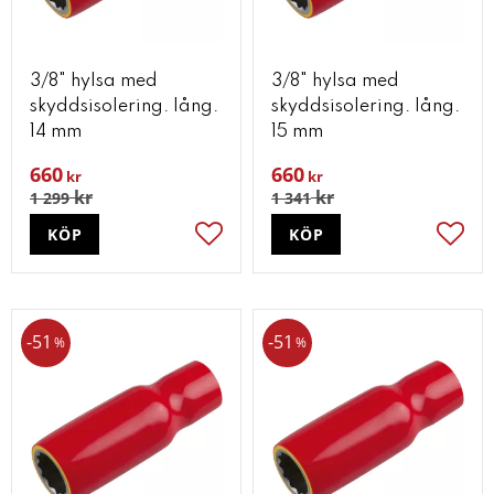
3/8" hylsa med
3/8" hylsa med
skyddsisolering. lång.
skyddsisolering. lång.
14 mm
15 mm
660
660
kr
kr
kr
kr
1 299
1 341
KÖP
KÖP
Lägg till i favoriter
Lägg t
51
51
%
%