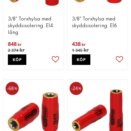
3/8" Torxhylsa med
3/8" Torxhylsa med
skyddsisolering. E14.
skyddsisolering. E16
lång
848
438
kr
kr
kr
kr
2 374
1 345
KÖP
KÖP
Lägg till i favoriter
Lägg t
68
24
%
%