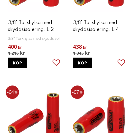
3/8" Torxhylsa med
3/8" Torxhylsa med
skyddsisolering. E12
skyddsisolering. E14
3/8" Torxhylsa med skyddsisolering. E12
400
438
kr
kr
kr
kr
1 216
1 345
KÖP
KÖP
Lägg till i favoriter
Lägg t
64
67
%
%