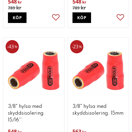
548
548
kr
kr
kr
kr
789
789
KÖP
KÖP
Lägg till i favoriter
Lägg t
43
23
%
%
3/8" hylsa med
3/8" hylsa med
skyddsisolering.
skyddsisolering. 15mm
15/16''
548
563
kr
kr