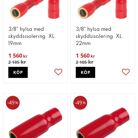
3/8" hylsa med
3/8" hylsa med
skyddsisolering. XL.
skyddsisolering. XL.
19mm
22mm
1 560
1 560
kr
kr
kr
kr
2 105
2 105
KÖP
KÖP
Lägg till i favoriter
Lägg t
49
49
%
%