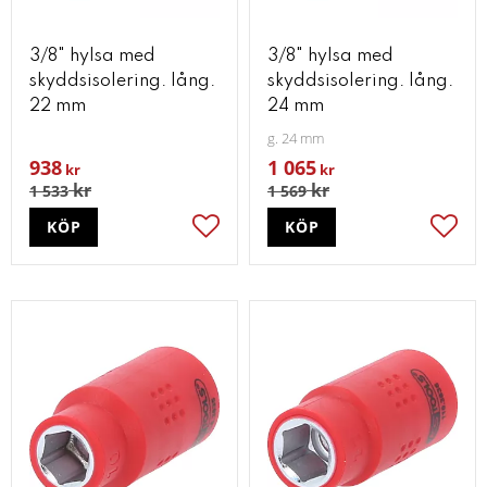
3/8" hylsa med
3/8" hylsa med
skyddsisolering. lång.
skyddsisolering. lång.
22 mm
24 mm
g. 24 mm
938
1 065
kr
kr
kr
kr
1 533
1 569
KÖP
KÖP
Lägg till i favoriter
Lägg t