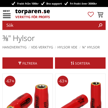
Frakt från 100kr
Bra support
Fri frakt över 3000kr
Meny
Favoriter
Kundv
⅜" Hylsor
HANDVERKTYG
VDE-VERKTYG
HYLSOR VDE
⅜" HYLSOR
FILTRERA
SORTERA
67
63
%
%