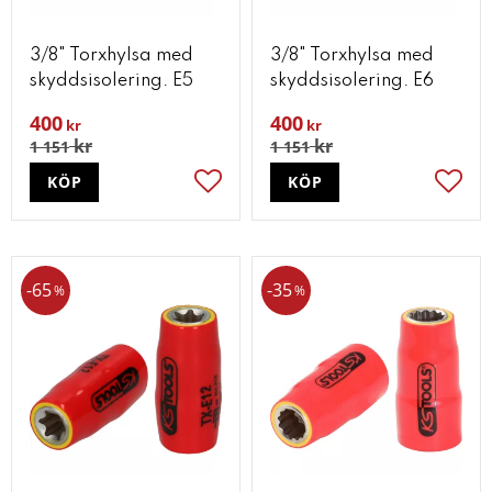
3/8" Torxhylsa med
3/8" Torxhylsa med
skyddsisolering. E5
skyddsisolering. E6
400
400
kr
kr
kr
kr
1 151
1 151
KÖP
KÖP
Lägg till i favoriter
Lägg t
65
35
%
%