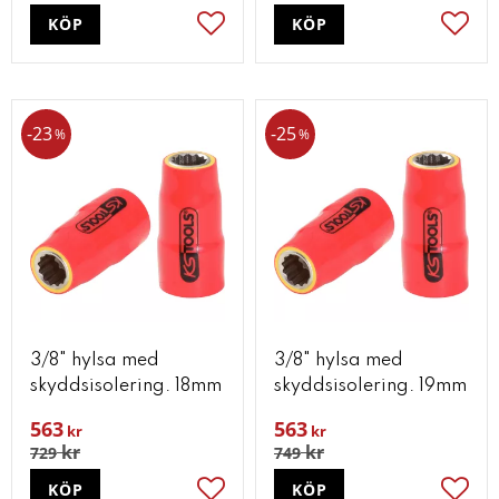
KÖP
KÖP
Lägg till i favoriter
Lägg t
23
25
%
%
3/8" hylsa med
3/8" hylsa med
skyddsisolering. 18mm
skyddsisolering. 19mm
563
563
kr
kr
kr
kr
729
749
KÖP
KÖP