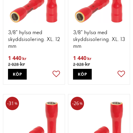
3/8" hylsa med
3/8" hylsa med
skyddsisolering. XL. 12
skyddsisolering. XL. 13
mm
mm
1 440
1 440
kr
kr
kr
kr
2 028
2 028
KÖP
KÖP
Lägg till i favoriter
Lägg t
31
26
%
%