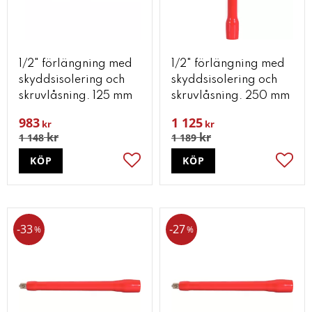
1/2" förlängning med
1/2" förlängning med
skyddsisolering och
skyddsisolering och
skruvlåsning. 125 mm
skruvlåsning. 250 mm
983
1 125
kr
kr
kr
kr
1 148
1 189
KÖP
KÖP
Lägg till i favoriter
Lägg t
33
27
%
%