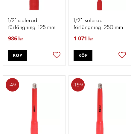
1/2" isolerad
1/2" isolerad
förlängning. 125 mm
förlängning. 250 mm
986
1 071
kr
kr
KÖP
KÖP
Lägg till i favoriter
Lägg t
4
19
%
%