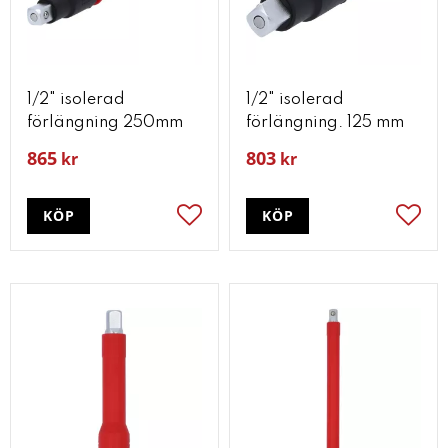
1/2" isolerad
1/2" isolerad
förlängning 250mm
förlängning. 125 mm
865
803
kr
kr
KÖP
KÖP
Lägg till i favoriter
Lägg t