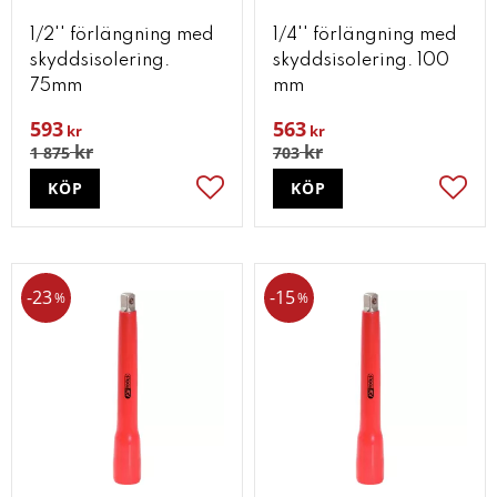
1/2'' förlängning med
1/4'' förlängning med
skyddsisolering.
skyddsisolering. 100
75mm
mm
593
563
kr
kr
kr
kr
1 875
703
KÖP
KÖP
Lägg till i favoriter
Lägg t
23
15
%
%