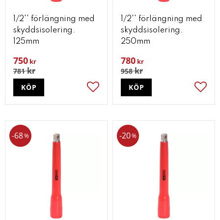
1/2'' förlängning med
1/2'' förlängning med
skyddsisolering.
skyddsisolering.
125mm
250mm
750
780
kr
kr
kr
kr
781
958
KÖP
KÖP
Lägg till i favoriter
Lägg t
68
20
%
%