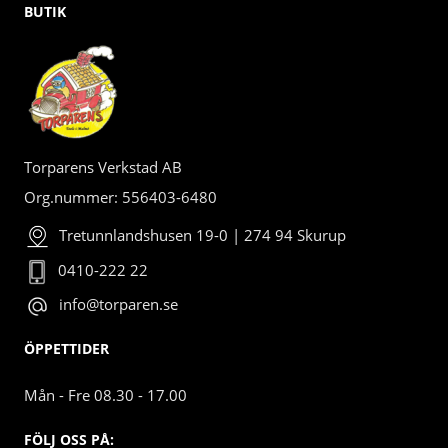
BUTIK
Torparens Verkstad AB
Org.nummer: 556403-6480
Tretunnlandshusen 19-0 | 274 94 Skurup
0410-222 22
info@torparen.se
ÖPPETTIDER
Mån - Fre 08.30 - 17.00
FÖLJ OSS PÅ: