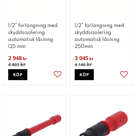
1/2" förlängning med
1/2" förlängning med
skyddsisolering.
skyddsisolering.
automatisk låsning.
automatisk låsning.
125 mm
250mm
2 948
3 045
kr
kr
kr
kr
4 403
4 146
KÖP
KÖP
Lägg till i favoriter
Lägg t