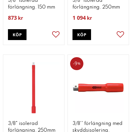
3/8" isolerad
3/8" isolerad
förlängning. 150 mm
förlängning. 250mm
873
1 094
kr
kr
KÖP
KÖP
Lägg till i favoriter
Lägg t
9
%
3/8" isolerad
3/8'' förlängning med
förlängning. 250mm
skyddsisolering.