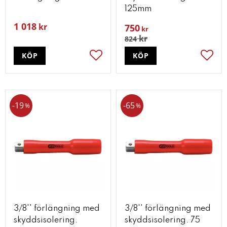
125mm
1 018
kr
750
kr
kr
824
KÖP
KÖP
Lägg till i favoriter
Lägg t
19
65
%
%
3/8'' förlängning med
3/8'' förlängning med
skyddsisolering.
skyddsisolering. 75