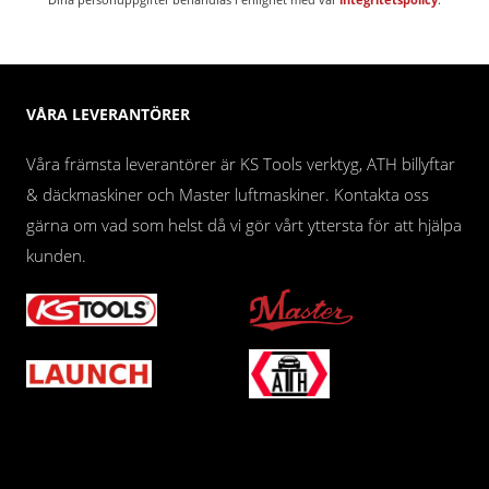
VÅRA LEVERANTÖRER
Våra främsta leverantörer är KS Tools verktyg, ATH billyftar
& däckmaskiner och Master luftmaskiner. Kontakta oss
gärna om vad som helst då vi gör vårt yttersta för att hjälpa
kunden.