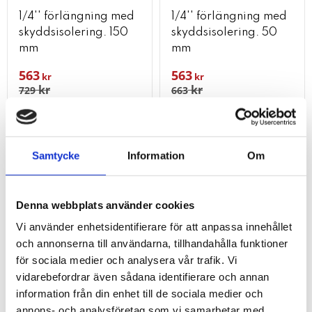
1/4'' förlängning med
1/4'' förlängning med
skyddsisolering. 150
skyddsisolering. 50
mm
mm
563
563
kr
kr
kr
kr
729
663
KÖP
KÖP
Lägg till i favoriter
Lägg t
Samtycke
Information
Om
20
%
Denna webbplats använder cookies
Vi använder enhetsidentifierare för att anpassa innehållet
och annonserna till användarna, tillhandahålla funktioner
för sociala medier och analysera vår trafik. Vi
vidarebefordrar även sådana identifierare och annan
information från din enhet till de sociala medier och
annons- och analysföretag som vi samarbetar med.