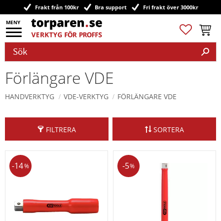
Frakt från 100kr
Bra support
Fri frakt över 3000kr
Meny
Favoriter
Kundv
Förlängare VDE
HANDVERKTYG
VDE-VERKTYG
FÖRLÄNGARE VDE
FILTRERA
SORTERA
14
5
%
%