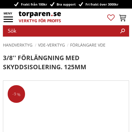
Frakt från 100kr
Bra support
Fri frakt över 3000kr
Meny
Favoriter
Kundv
HANDVERKTYG
VDE-VERKTYG
FÖRLÄNGARE VDE
3/8'' FÖRLÄNGNING MED
SKYDDSISOLERING. 125MM
9
%