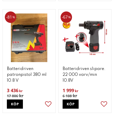
81
67
%
%
Batteridriven
Batteridriven slipare.
patronpistol 380 ml
22 000 varv/min
10.8 V
10.8V
3 436
1 999
kr
kr
kr
kr
17 806
6 108
KÖP
KÖP
Lägg till i favoriter
Lägg t