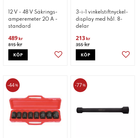
12 V - 48 V Säkrings-
3-i-1 vinkelstiftnyckel-
amperemeter 20 A -
display med hål. 8-
standard
delar
489
213
kr
kr
kr
kr
815
355
KÖP
KÖP
Lägg till i favoriter
Lägg t
44
77
%
%