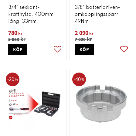
3/4" sexkant-
3/8" batteridriven-
krafthylsa. 400mm
omkopplingsspärr.
lång. 33mm
49Nm
780
2 090
kr
kr
kr
kr
3 063
7 020
KÖP
KÖP
Lägg till i favoriter
Lägg t
20
40
%
%