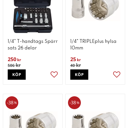
1/4" T-handtags Spärr
1/4" TRIPLEplus hylsa
sats 26 delar
10mm
250
25
kr
kr
kr
kr
506
40
KÖP
KÖP
Lägg till i favoriter
Lägg t
38
38
%
%