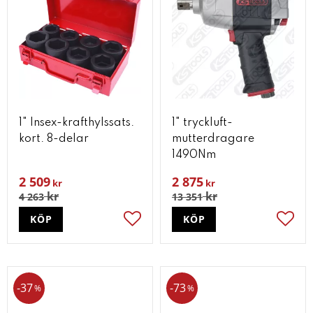
1" Insex-krafthylssats.
1" tryckluft-
kort. 8-delar
mutterdragare
1490Nm
2 509
2 875
kr
kr
kr
kr
4 263
13 351
KÖP
KÖP
Lägg till i favoriter
Lägg t
37
73
%
%