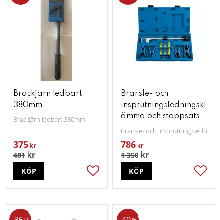
Bräckjärn ledbart
Bränsle- och
380mm
insprutningsledningskl
ämma och stoppsats
Bräckjärn ledbart 380mm
Bränsle- och insprutningsledning
375
786
kr
kr
kr
kr
481
1 350
KÖP
KÖP
Lägg till i favoriter
Lägg t
36
40
%
%