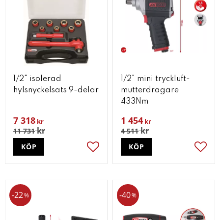
1/2" isolerad
1/2" mini tryckluft-
hylsnyckelsats 9-delar
mutterdragare
433Nm
7 318
1 454
kr
kr
kr
kr
11 731
4 511
KÖP
KÖP
Lägg till i favoriter
Lägg t
22
40
%
%