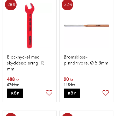
28
22
%
%
Blocknyckel med
Bromskloss-
skyddsisolering. 13
pinndrivare. Ø 5.8mm
mm
488
90
kr
kr
kr
kr
674
115
KÖP
KÖP
Lägg till i favoriter
Lägg t