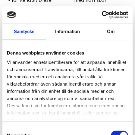
- för Renault Diesel
med hårt skal
8-punkts inloppshylsa - för Renault Diesel
118
3 850
kr
kr
kr
kr
159
5 288
Samtycke
Information
Om
KÖP
KÖP
Lägg till i favoriter
Lägg t
Denna webbplats använder cookies
Vi använder enhetsidentifierare för att anpassa innehållet
42
44
%
%
och annonserna till användarna, tillhandahålla funktioner
för sociala medier och analysera vår trafik. Vi
vidarebefordrar även sådana identifierare och annan
information från din enhet till de sociala medier och
annons- och analysföretag som vi samarbetar med.
Dessa kan i sin tur kombinera informationen med annan
information som du har tillhandahållit eller som de har
samlat in när du har använt deras tjänster.
Ansiktsskyddsskärm
Automatisk
Samtyckesval
grepptång. 170mm