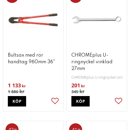
Bultsax med rör
CHROMEplus U-
handtag 960mm 36"
ringnyckel vinklad
27mm
CHROMEplus U-ringnyckel vinkla
1 133
201
kr
kr
kr
kr
1 886
345
KÖP
KÖP
Lägg till i favoriter
Lägg t
42
41
%
%