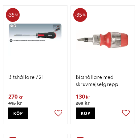
35
35
%
%
Bitshållare 72T
Bitshållare med
skruvmejselgrepp
270
130
kr
kr
kr
kr
415
200
KÖP
KÖP
Lägg till i favoriter
Lägg t