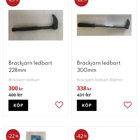
Bräckjärn ledbart
Bräckjärn ledbart
228mm
300mm
Bräckjärn ledbart
Bräckjärn ledbart 300mm
300
338
kr
kr
kr
kr
400
431
KÖP
KÖP
Lägg till i favoriter
Lägg t
22
42
%
%