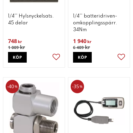
1/4'' Hylsnyckelsats.
1/4'' batteridriven-
45 delar
omkopplingsspärr.
34Nm
748
1 940
kr
kr
kr
kr
1 009
6 409
KÖP
KÖP
Lägg till i favoriter
Lägg t
40
35
%
%