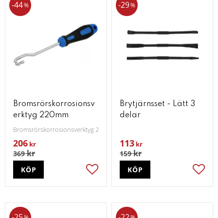
44
29
%
%
Bromsrörskorrosionsv
Brytjärnsset - Lätt 3
erktyg 220mm
delar
Bromsrörskorrosionsverktyg 220mm
206
113
kr
kr
kr
kr
369
159
KÖP
KÖP
Lägg till i favoriter
Lägg t
25
22
%
%