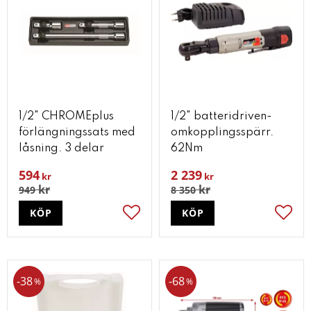
1/2" CHROMEplus
1/2" batteridriven-
förlängningssats med
omkopplingsspärr.
låsning. 3 delar
62Nm
594
2 239
kr
kr
kr
kr
949
8 350
KÖP
KÖP
Lägg till i favoriter
Lägg t
38
68
%
%