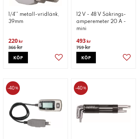
1/4'' metall-vridlänk,
12 V - 48 V Säkrings-
39mm
amperemeter 20 A -
mini
220
493
kr
kr
kr
kr
366
759
KÖP
KÖP
Lägg till i favoriter
Lägg t
40
40
%
%