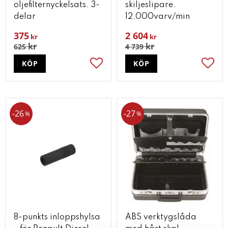
oljefilternyckelsats. 3-
skiljeslipare.
delar
12.000varv/min
375
2 604
kr
kr
kr
kr
625
4 739
KÖP
KÖP
Lägg till i favoriter
Lägg t
26
27
%
%
8-punkts inloppshylsa
ABS verktygslåda