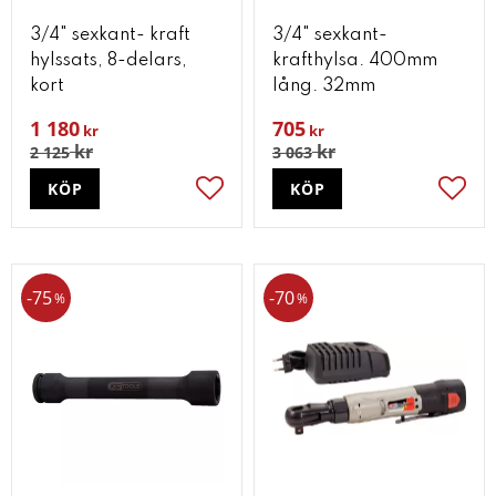
3/4" sexkant- kraft
3/4" sexkant-
hylssats, 8-delars,
krafthylsa. 400mm
kort
lång. 32mm
1 180
705
kr
kr
kr
kr
2 125
3 063
KÖP
KÖP
Lägg till i favoriter
Lägg t
75
70
%
%