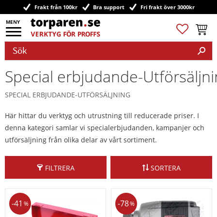
Frakt från 100kr
Bra support
Fri frakt över 3000kr
Meny
Favoriter
Kundv
Special erbjudande-Utförsäljn
SPECIAL ERBJUDANDE-UTFÖRSÄLJNING
Här hittar du verktyg och utrustning till reducerade priser. I
denna kategori samlar vi specialerbjudanden, kampanjer och
utförsäljning från olika delar av vårt sortiment.
FILTRERA
SORTERA
41
78
%
%