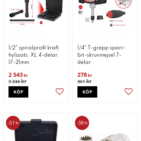
1/2" spiralprofil kraft
1/4" T-grepp spärr-
hylssats. XL 4-delar.
bit-skruvmejsel 7-
17-21mm
delar
2 543
278
kr
kr
kr
kr
3 244
461
KÖP
KÖP
Lägg till i favoriter
Lägg t
51
38
%
%