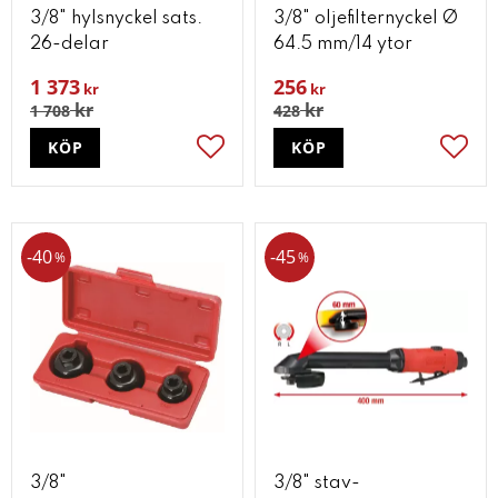
3/8" hylsnyckel sats.
3/8" oljefilternyckel Ø
26-delar
64.5 mm/14 ytor
1 373
256
kr
kr
kr
kr
1 708
428
KÖP
KÖP
Lägg till i favoriter
Lägg t
40
45
%
%
3/8"
3/8" stav-