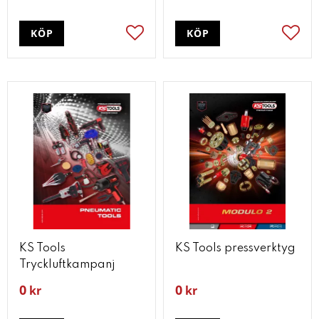
KÖP
KÖP
Lägg till i favoriter
Lägg t
KS Tools
KS Tools pressverktyg
Tryckluftkampanj
0
0
kr
kr