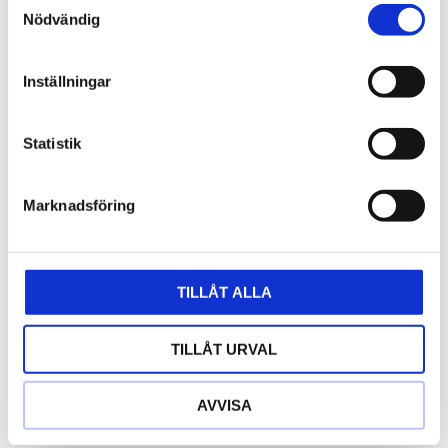
Nödvändig
Inställningar
Statistik
Marknadsföring
Lyftgummin
Mercedes/MAN
Specialverktyg
TILLÅT ALLA
0
0
kr
kr
TILLÅT URVAL
KÖP
KÖP
Lägg till i favoriter
Lägg t
AVVISA