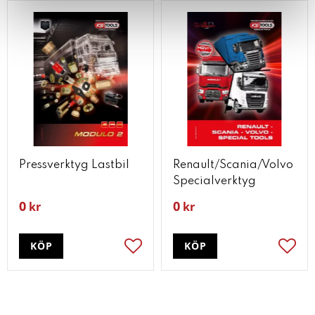
Pressverktyg Lastbil
Renault/Scania/Volvo
Specialverktyg
0
0
kr
kr
KÖP
KÖP
Lägg till i favoriter
Lägg t