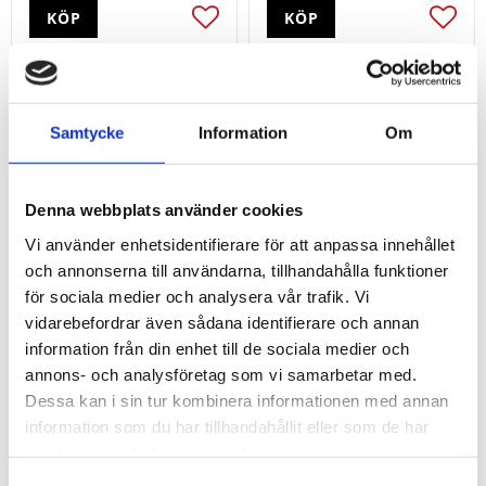
KÖP
KÖP
Lägg till i favoriter
Lägg t
Samtycke
Information
Om
Denna webbplats använder cookies
Vi använder enhetsidentifierare för att anpassa innehållet
och annonserna till användarna, tillhandahålla funktioner
för sociala medier och analysera vår trafik. Vi
vidarebefordrar även sådana identifierare och annan
KS Tools sortiment
Kidsline
information från din enhet till de sociala medier och
annons- och analysföretag som vi samarbetar med.
0
0
kr
kr
Dessa kan i sin tur kombinera informationen med annan
information som du har tillhandahållit eller som de har
KÖP
KÖP
samlat in när du har använt deras tjänster.
Lägg till i favoriter
Lägg t
Samtyckesval