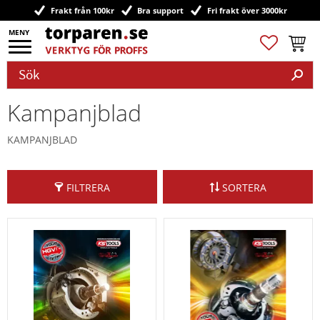
Frakt från 100kr
Bra support
Fri frakt över 3000kr
Meny
Favoriter
Kundv
Kampanjblad
KAMPANJBLAD
FILTRERA
SORTERA