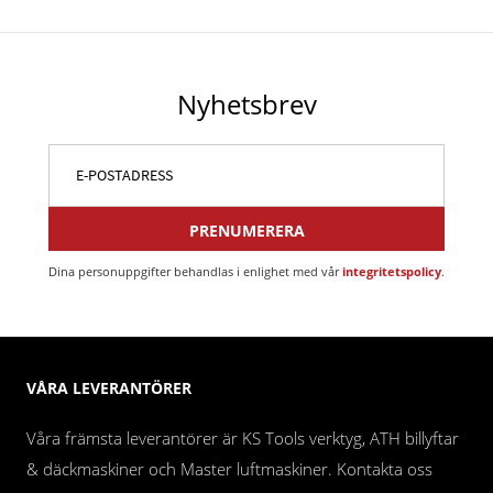
Nyhetsbrev
PRENUMERERA
Dina personuppgifter behandlas i enlighet med vår
integritetspolicy
.
VÅRA LEVERANTÖRER
Våra främsta leverantörer är KS Tools verktyg, ATH billyftar
& däckmaskiner och Master luftmaskiner. Kontakta oss