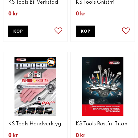
KS Tools Bil Verkstad
KS Tools Gnistfri
0
0
kr
kr
KÖP
KÖP
Lägg till i favoriter
Lägg t
KS Tools Handverktyg
KS Tools Rostfri-Titan
0
0
kr
kr