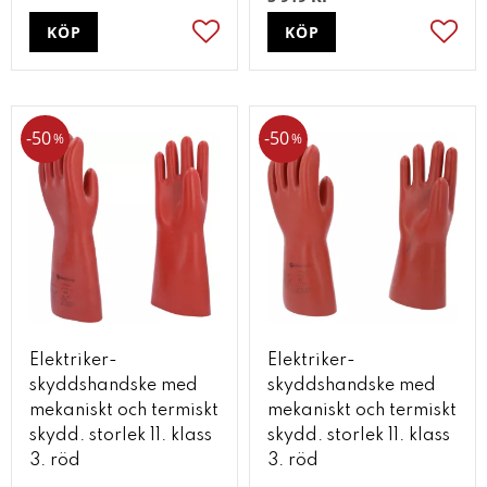
KÖP
KÖP
Lägg till i favoriter
Lägg t
50
50
%
%
Elektriker-
Elektriker-
skyddshandske med
skyddshandske med
mekaniskt och termiskt
mekaniskt och termiskt
skydd. storlek 11. klass
skydd. storlek 11. klass
3. röd
3. röd