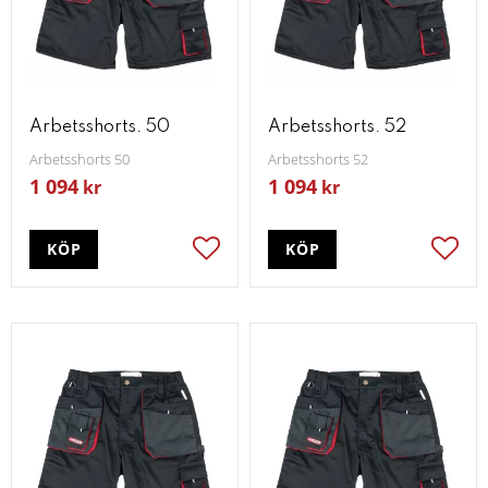
Arbetsshorts. 50
Arbetsshorts. 52
Arbetsshorts 50
Arbetsshorts 52
1 094
1 094
kr
kr
KÖP
KÖP
Lägg till i favoriter
Lägg t