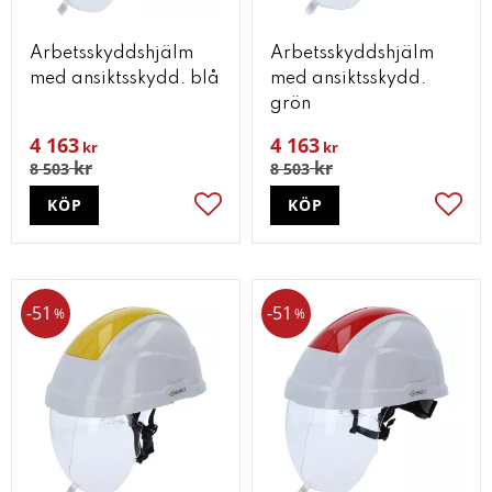
Arbetsskyddshjälm
Arbetsskyddshjälm
med ansiktsskydd. blå
med ansiktsskydd.
grön
4 163
4 163
kr
kr
kr
kr
8 503
8 503
KÖP
KÖP
Lägg till i favoriter
Lägg t
51
51
%
%