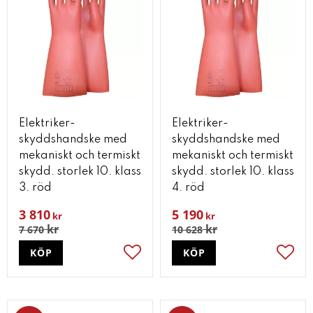
Elektriker-
Elektriker-
skyddshandske med
skyddshandske med
mekaniskt och termiskt
mekaniskt och termiskt
skydd. storlek 10. klass
skydd. storlek 10. klass
3. röd
4. röd
3 810
5 190
kr
kr
kr
kr
7 670
10 628
KÖP
KÖP
Lägg till i favoriter
Lägg t