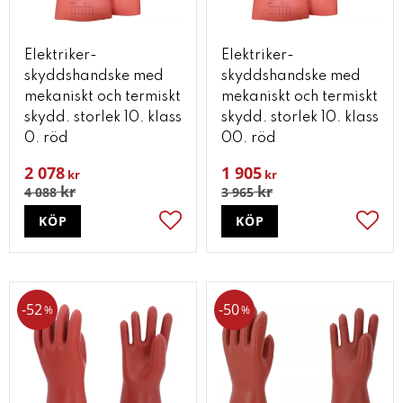
Elektriker-
Elektriker-
skyddshandske med
skyddshandske med
mekaniskt och termiskt
mekaniskt och termiskt
skydd. storlek 10. klass
skydd. storlek 10. klass
0. röd
00. röd
2 078
1 905
kr
kr
kr
kr
4 088
3 965
KÖP
KÖP
Lägg till i favoriter
Lägg t
52
50
%
%