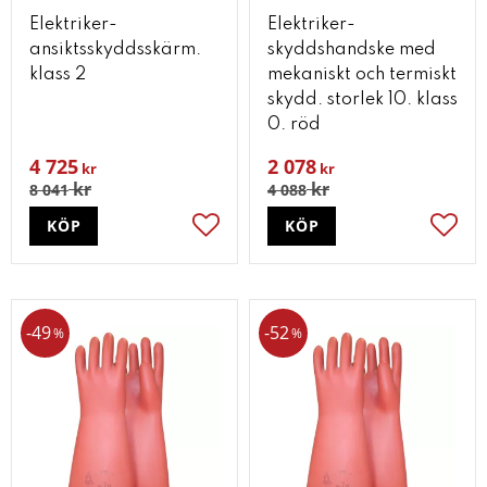
Elektriker-
Elektriker-
ansiktsskyddsskärm.
skyddshandske med
klass 2
mekaniskt och termiskt
skydd. storlek 10. klass
0. röd
4 725
2 078
kr
kr
kr
kr
8 041
4 088
KÖP
KÖP
Lägg till i favoriter
Lägg t
49
52
%
%