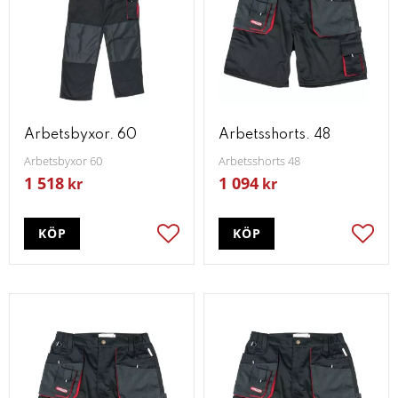
Arbetsbyxor. 60
Arbetsshorts. 48
Arbetsbyxor 60
Arbetsshorts 48
1 518
1 094
kr
kr
KÖP
KÖP
Lägg till i favoriter
Lägg t