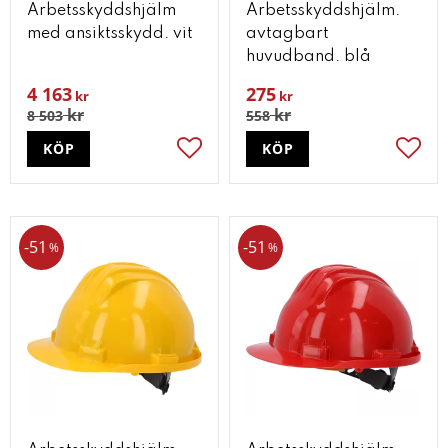
Arbetsskyddshjälm
Arbetsskyddshjälm.
med ansiktsskydd. vit
avtagbart
huvudband. blå
4 163
275
kr
kr
kr
kr
8 503
558
KÖP
KÖP
Lägg till i favoriter
Lägg t
51
51
%
%