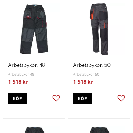
Arbetsbyxor. 48
Arbetsbyxor. 50
Arbetsbyxor 48
Arbetsbyxor 50
1 518
1 518
kr
kr
KÖP
KÖP
Lägg till i favoriter
Lägg t