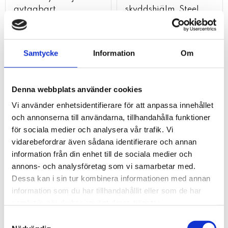
avtagbart
skyddshjälm. Steel
huvudband. vit
Design
275
900
kr
kr
kr
kr
558
2 458
Samtycke
Information
Om
KÖP
KÖP
Lägg till i favoriter
Lägg t
Denna webbplats använder cookies
Vi använder enhetsidentifierare för att anpassa innehållet
53
och annonserna till användarna, tillhandahålla funktioner
%
för sociala medier och analysera vår trafik. Vi
vidarebefordrar även sådana identifierare och annan
information från din enhet till de sociala medier och
annons- och analysföretag som vi samarbetar med.
Dessa kan i sin tur kombinera informationen med annan
information som du har tillhandahållit eller som de har
samlat in när du har använt deras tjänster.
Samtyckesval
Automatisk-svetsare-
Bärväska för