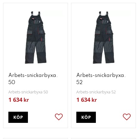
Arbets-snickarbyxa.
Arbets-snickarbyxa.
50
52
Arbets-snickarbyxa 50
Arbets-snickarbyxa 52
1 634
1 634
kr
kr
KÖP
KÖP
Lägg till i favoriter
Lägg t