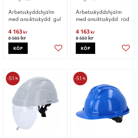
Arbetsskyddshjälm
Arbetsskyddshjälm
med ansiktsskydd. gul
med ansiktsskydd. röd
4 163
4 163
kr
kr
kr
kr
8 503
8 503
KÖP
KÖP
Lägg till i favoriter
Lägg t
51
51
%
%