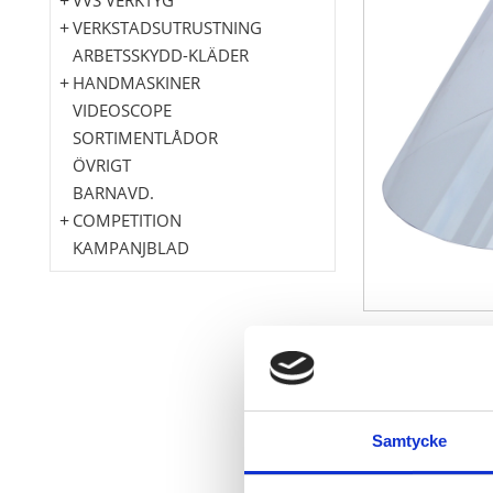
VERKSTADSUTRUSTNING
ARBETSSKYDD-KLÄDER
HANDMASKINER
VIDEOSCOPE
SORTIMENTLÅDOR
ÖVRIGT
BARNAVD.
COMPETITION
KAMPANJBLAD
DIN EN 166
testad mot oa
testkortslutn
Samtycke
dessutom kont
naturlig färgå