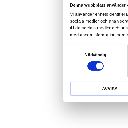
Färgåtergivn
Denna webbplats använder 
Ljustransmis
Vi använder enhetsidentifierar
passar till gä
sociala medier och analysera 
Anti-beläggni
till de sociala medier och a
Inställning 
med annan information som du 
Samtyckesval
Nödvändig
AVVISA