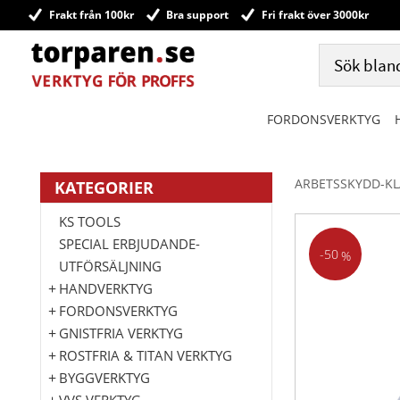
Frakt från 100kr
Bra support
Fri frakt över 3000kr
FORDONSVERKTYG
ARBETSSKYDD-K
KATEGORIER
KS TOOLS
SPECIAL ERBJUDANDE-
50
%
UTFÖRSÄLJNING
HANDVERKTYG
FORDONSVERKTYG
GNISTFRIA VERKTYG
ROSTFRIA & TITAN VERKTYG
BYGGVERKTYG
VVS VERKTYG