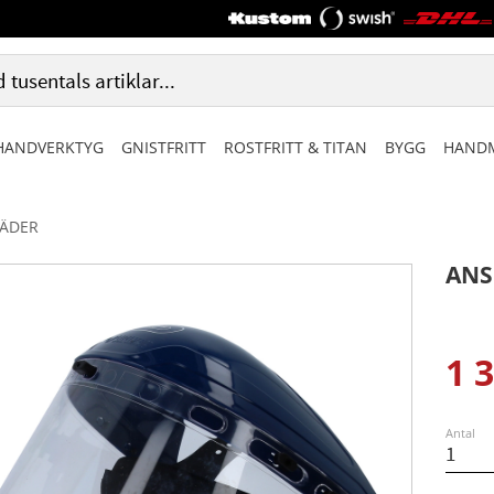
HANDVERKTYG
GNISTFRITT
ROSTFRITT & TITAN
BYGG
HANDM
LÄDER
ANS
1 
Ned
Antal