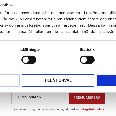
ingsindex > 90%
cookies
sion > 70%
e för att anpassa innehållet och annonserna till användarna, tillh
ngse elektriker-hjälmar
vår trafik. Vi vidarebefordrar även sådana identifierare och anna
ng-skyddsgel ingår i leveransomfattningen
nnons- och analysföretag som vi samarbetar med. Dessa kan i sin
av storlek sker med gummiband
har tillhandahållit eller som de har samlat in när du har använt 
Inställningar
Statistik
Nyhetsbrev
TILLÅT URVAL
PRENUMERERA
Dina personuppgifter behandlas i enlighet med vår
integritetspolicy
.