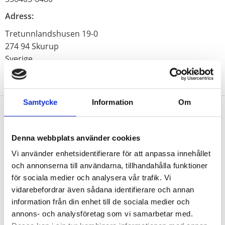
Adress:
Tretunnlandshusen 19-0
274 94 Skurup
Sverige
Samtycke
Information
Om
Nyhetsbrev
Denna webbplats använder cookies
Vi använder enhetsidentifierare för att anpassa innehållet
och annonserna till användarna, tillhandahålla funktioner
för sociala medier och analysera vår trafik. Vi
PRENUMERERA
vidarebefordrar även sådana identifierare och annan
information från din enhet till de sociala medier och
Dina personuppgifter behandlas i enlighet med vår
integritetspolicy
.
annons- och analysföretag som vi samarbetar med.