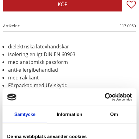
Lägg t
KÖP
Artikelnr
117.0050
dielektriska latexhandskar
isolering enligt DIN EN 60903
med anatomisk passform
anti-allergibehandlad
med rak kant
Förpackad med UV-skydd
Vi rekommenderar att underhandskar används för absorption
av hudfunktigheten och bättre ventilation.
Samtycke
Information
Om
Observera:
Överdragshandskar för mekaniskt skydd krävs!
Denna webbplats använder cookies