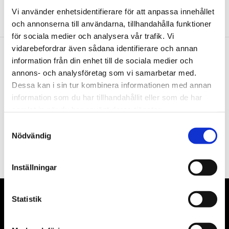
Vi använder enhetsidentifierare för att anpassa innehållet
och annonserna till användarna, tillhandahålla funktioner
för sociala medier och analysera vår trafik. Vi
vidarebefordrar även sådana identifierare och annan
information från din enhet till de sociala medier och
Nyhetsbrev
annons- och analysföretag som vi samarbetar med.
Dessa kan i sin tur kombinera informationen med annan
information som du har tillhandahållit eller som de har
samlat in när du har använt deras tjänster.
Samtyckesval
PRENUMERERA
Nödvändig
Dina personuppgifter behandlas i enlighet med vår
integritetspolicy
.
Inställningar
Statistik
VÅRA LEVERANTÖRER
Våra främsta leverantörer är KS Tools verktyg, ATH billyftar