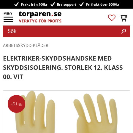
Frakt från 100kr
Bra support
Fri frakt över 3000kr
Meny
Favoriter
Kundv
ARBETSSKYDD-KLÄDER
ELEKTRIKER-SKYDDSHANDSKE MED
SKYDDSISOLERING. STORLEK 12. KLASS
00. VIT
51
%