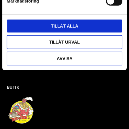
Marknadsföring
& däckmaskiner och Master luftmaskiner. Kontakta oss
gärna om vad som helst då vi gör vårt yttersta för att hjälpa
kunden.
TILLÅT ALLA
TILLÅT URVAL
AVVISA
BUTIK