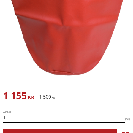
1 155
Nedsatt pris:
Ordinarie pris:
1 500
KR
KR
Antal
st