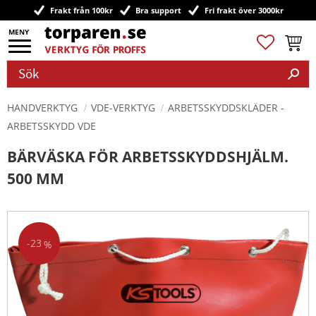
Frakt från 100kr
Bra support
Fri frakt över 3000kr
Meny
Favoriter
Kundv
HANDVERKTYG
VDE-VERKTYG
ARBETSSKYDDSKLÄDER -
ARBETSSKYDD VDE
BÄRVÄSKA FÖR ARBETSSKYDDSHJÄLM.
500 MM
23
%