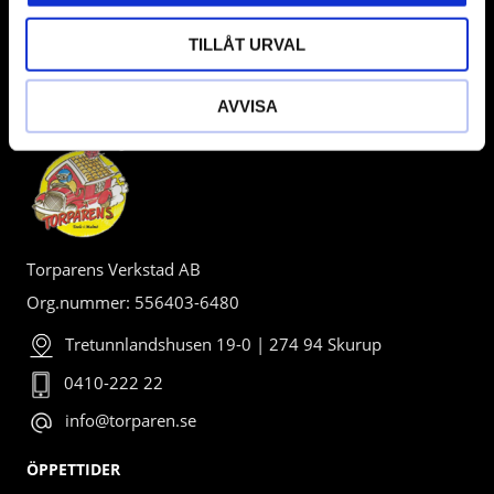
TILLÅT URVAL
BUTIK
AVVISA
Torparens Verkstad AB
Org.nummer: 556403-6480
Tretunnlandshusen 19-0 | 274 94 Skurup
0410-222 22
info@torparen.se
ÖPPETTIDER