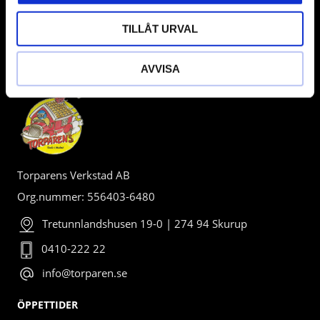
TILLÅT URVAL
BUTIK
AVVISA
Torparens Verkstad AB
Org.nummer: 556403-6480
Tretunnlandshusen 19-0 | 274 94 Skurup
0410-222 22
info@torparen.se
ÖPPETTIDER