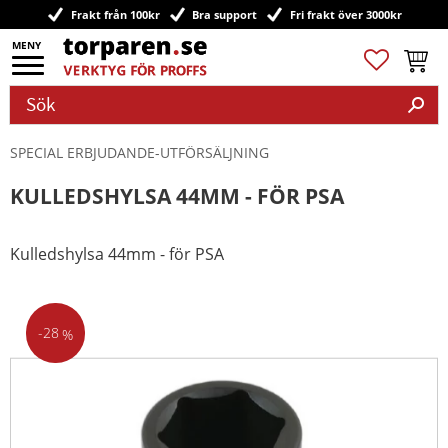
Frakt från 100kr
Bra support
Fri frakt över 3000kr
Meny
Favoriter
Kundv
SPECIAL ERBJUDANDE-UTFÖRSÄLJNING
KULLEDSHYLSA 44MM - FÖR PSA
Kulledshylsa 44mm - för PSA
28
%