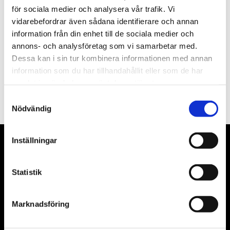
för sociala medier och analysera vår trafik. Vi
Nyhetsbrev
vidarebefordrar även sådana identifierare och annan
information från din enhet till de sociala medier och
annons- och analysföretag som vi samarbetar med.
Dessa kan i sin tur kombinera informationen med annan
information som du har tillhandahållit eller som de har
PRENUMERERA
samlat in när du har använt deras tjänster.
Dina personuppgifter behandlas i enlighet med vår
integritetspolicy
.
Samtyckesval
Nödvändig
Inställningar
VÅRA LEVERANTÖRER
Våra främsta leverantörer är KS Tools verktyg, ATH billyftar
Statistik
& däckmaskiner och Master luftmaskiner. Kontakta oss
gärna om vad som helst då vi gör vårt yttersta för att hjälpa
Marknadsföring
kunden.