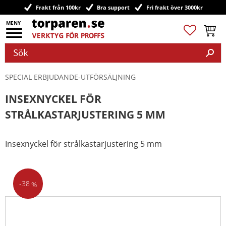
Frakt från 100kr
Bra support
Fri frakt över 3000kr
Meny
Favoriter
Kundv
SPECIAL ERBJUDANDE-UTFÖRSÄLJNING
INSEXNYCKEL FÖR
STRÅLKASTARJUSTERING 5 MM
Insexnyckel för strålkastarjustering 5 mm
38
%