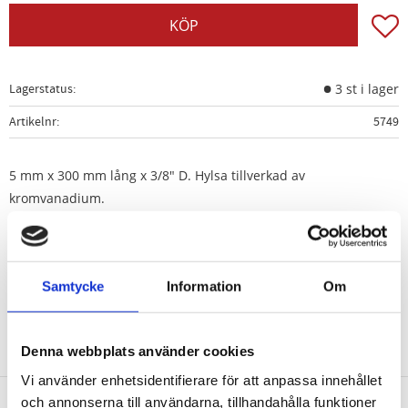
Lägg t
KÖP
Lagerstatus
3 st i lager
Artikelnr
5749
5 mm x 300 mm lång x 3/8" D. Hylsa tillverkad av
kromvanadium.
Bit tillverkad av silikonstål för styrka.
Extra lång för åtkomst.
Användningsområden: Ford och Renault
Samtycke
Information
Om
Denna webbplats använder cookies
Vi använder enhetsidentifierare för att anpassa innehållet
och annonserna till användarna, tillhandahålla funktioner