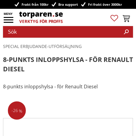
Frakt från 100kr
Bra support
Fri frakt över 3000kr
Meny
Favoriter
Kundv
SPECIAL ERBJUDANDE-UTFÖRSÄLJNING
8-PUNKTS INLOPPSHYLSA - FÖR RENAULT
DIESEL
8-punkts inloppshylsa - för Renault Diesel
26
%