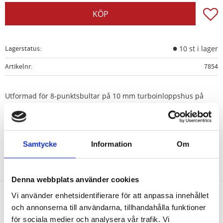
Lägg t
KÖP
Lagerstatus
10 st i lager
Artikelnr
7854
Utformad för 8-punktsbultar på 10 mm turboinloppshus på
Nissan-. Renault- och Vauxhall/Opel-skåpbilar utrustade med
R9M 1.6L dieselmotorer.
Samtycke
Information
Om
Denna webbplats använder cookies
Vi använder enhetsidentifierare för att anpassa innehållet
och annonserna till användarna, tillhandahålla funktioner
Nyhetsbrev
för sociala medier och analysera vår trafik. Vi