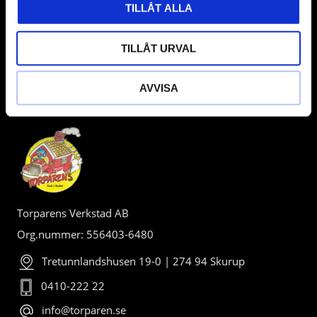
TILLÅT ALLA
TILLÅT URVAL
AVVISA
BUTIK
Torparens Verkstad AB
Org.nummer: 556403-6480
Tretunnlandshusen 19-0 | 274 94 Skurup
0410-222 22
info@torparen.se