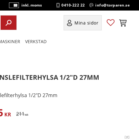
0410-222 22
info@torparen.se
inkl. moms
P
ri
s
Favoriter
Kundvag
Mina sidor
e
r
ASKINER
VERKSTAD
vi
s
a
s
NSLEFILTERHYLSA 1/2"D 27MM
lefilterhylsa 1/2"D 27mm
5
satt pris:
Ordinarie pris:
211
KR
KR
st