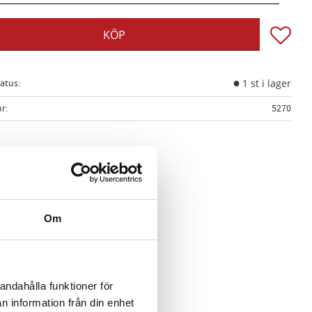
Lägg till
KÖP
tatus
1 st i lager
nr
5270
Om
i. Peugeot och Volvo.
andahålla funktioner för
n information från din enhet