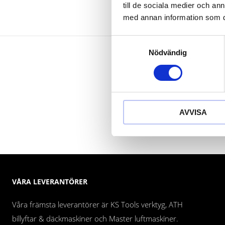
till de sociala medier och a
med annan information som du 
Samtyckesval
Nödvändig
AVVISA
VÅRA LEVERANTÖRER
Våra främsta leverantörer är KS Tools verktyg, ATH
billyftar & däckmaskiner och Master luftmaskiner.