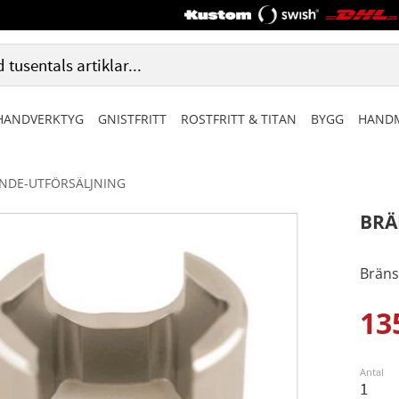
HANDVERKTYG
GNISTFRITT
ROSTFRITT & TITAN
BYGG
HANDM
ANDE-UTFÖRSÄLJNING
BRÄ
Bräns
13
Ned
Antal