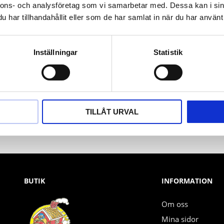
nnons- och analysföretag som vi samarbetar med. Dessa kan i sin
har tillhandahållit eller som de har samlat in när du har använt 
Inställningar
Statistik
Nyhetsbrev
PRENUMERERA
TILLÅT URVAL
Dina personuppgifter behandlas i enlighet med vår
integritetspolicy
.
BUTIK
INFORMATION
Om oss
Mina sidor