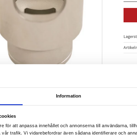
Lagers
Artikel
Information
ch montering av dieselbränslefilter.
en: 2.0 och 2.2 HD-motorer monterade på Citroën. Ford. Mitsubish
1/2" D. Förhindrar luftläckage.
cookies
omvanadium
e för att anpassa innehållet och annonserna till användarna, tillh
vår trafik. Vi vidarebefordrar även sådana identifierare och anna