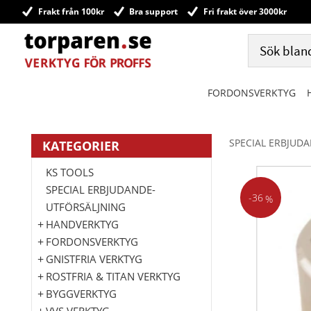
Frakt från 100kr
Bra support
Fri frakt över 3000kr
FORDONSVERKTYG
SPECIAL ERBJUD
KATEGORIER
KS TOOLS
SPECIAL ERBJUDANDE-
36
%
UTFÖRSÄLJNING
HANDVERKTYG
FORDONSVERKTYG
GNISTFRIA VERKTYG
ROSTFRIA & TITAN VERKTYG
BYGGVERKTYG
VVS VERKTYG