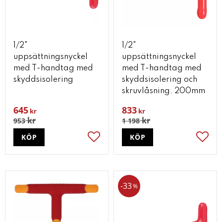
1/2"
1/2"
uppsättningsnyckel
uppsättningsnyckel
med T-handtag med
med T-handtag med
skyddsisolering
skyddsisolering och
skruvlåsning. 200mm
645
833
kr
kr
kr
kr
953
1 198
KÖP
KÖP
Lägg till i favoriter
Lägg t
33
%