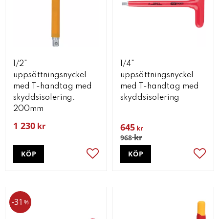
1/2"
1/4"
uppsättningsnyckel
uppsättningsnyckel
med T-handtag med
med T-handtag med
skyddsisolering.
skyddsisolering
200mm
1 230
kr
645
kr
kr
968
KÖP
KÖP
Lägg till i favoriter
Lägg t
31
%