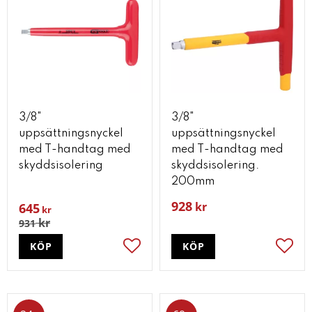
3/8"
3/8"
uppsättningsnyckel
uppsättningsnyckel
med T-handtag med
med T-handtag med
skyddsisolering
skyddsisolering.
200mm
928
kr
645
kr
kr
931
KÖP
KÖP
Lägg till i favoriter
Lägg t