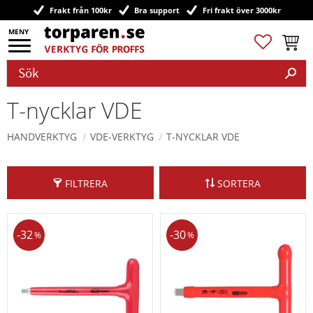
Frakt från 100kr
Bra support
Fri frakt över 3000kr
Meny
Favoriter
Kundv
T-nycklar VDE
HANDVERKTYG
VDE-VERKTYG
T-NYCKLAR VDE
FILTRERA
SORTERA
32
30
%
%