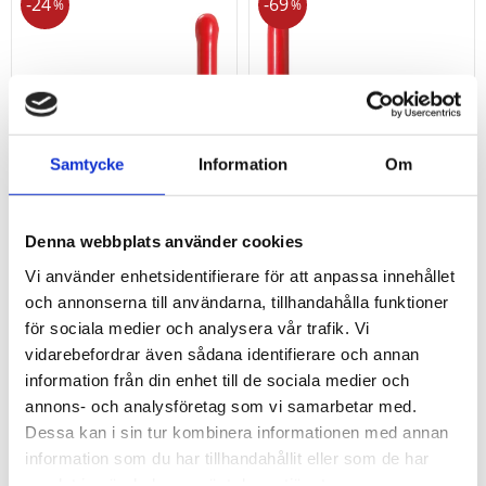
24
69
%
%
Samtycke
Information
Om
3/8"
Hylsnyckel med T-
Denna webbplats använder cookies
uppsättningsnyckel
handtag med
Vi använder enhetsidentifierare för att anpassa innehållet
med T-handtag med
skyddsisolering. 10mm
skyddsisolering.
och annonserna till användarna, tillhandahålla funktioner
200mm
för sociala medier och analysera vår trafik. Vi
vidarebefordrar även sådana identifierare och annan
780
690
kr
kr
information från din enhet till de sociala medier och
kr
kr
1 023
2 199
annons- och analysföretag som vi samarbetar med.
KÖP
KÖP
Dessa kan i sin tur kombinera informationen med annan
Lägg till i favoriter
Lägg t
information som du har tillhandahållit eller som de har
samlat in när du har använt deras tjänster.