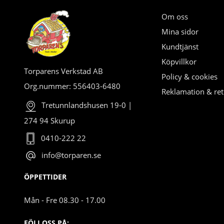
Om oss
Mina sidor
Kundtjänst
Köpvillkor
Torparens Verkstad AB
Policy & cookies
Org.nummer: 556403-6480
Reklamation & ret
Tretunnlandshusen 19-0 |
274 94 Skurup
0410-222 22
info@torparen.se
ÖPPETTIDER
Mån - Fre 08.30 - 17.00
FÖLJ OSS PÅ: