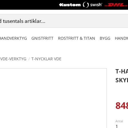
HANDVERKTYG
GNISTFRITT
ROSTFRITT & TITAN
BYGG
HANDM
VDE-VERKTYG
T-NYCKLAR VDE
T-H
SKY
84
Ned
Antal