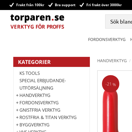
Frakt från 100kr
Bra support
Fri frakt över 3000kr
FORDONSVERKTYG
HANDVERKTYG
KATEGORIER
KS TOOLS
SPECIAL ERBJUDANDE-
21
%
UTFÖRSÄLJNING
HANDVERKTYG
FORDONSVERKTYG
GNISTFRIA VERKTYG
ROSTFRIA & TITAN VERKTYG
BYGGVERKTYG
VVS VERKTYG