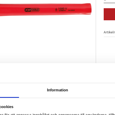
Artikel
Information
 7440
ering enligt IEC 60900
ng av särskilt långa gängtappar
cookies
-stålrör
e för att anpassa innehållet och annonserna till användarna, tillh