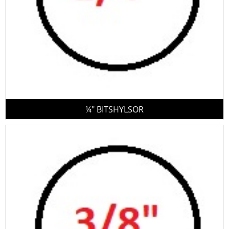
¼" BITSHYLSOR