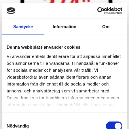
Samtycke
Information
Om
Denna webbplats använder cookies
Vi använder enhetsidentifierare för att anpassa innehållet
och annonserna till användarna, tillhandahålla funktioner
för sociala medier och analysera vår trafik. Vi
¾" BITSHYLSOR
vidarebefordrar även sådana identifierare och annan
information från din enhet till de sociala medier och
annons- och analysföretag som vi samarbetar med.
Dessa kan i sin tur kombinera informationen med annan
information som du har tillhandahållit eller som de har
samlat in när du har använt deras tjänster.
Samtyckesval
Nödvändig