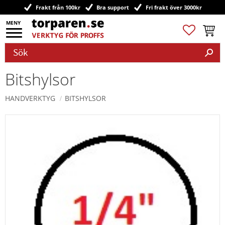
Frakt från 100kr
Bra support
Fri frakt över 3000kr
Meny
Favoriter
Kundv
Bitshylsor
HANDVERKTYG
BITSHYLSOR