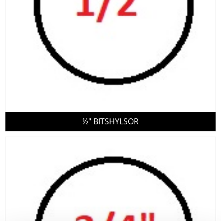
½" BITSHYLSOR