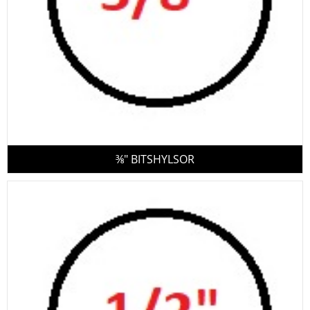
⅜" BITSHYLSOR