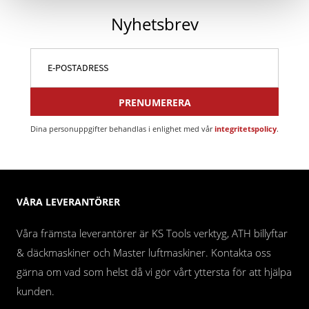
Nyhetsbrev
PRENUMERERA
Dina personuppgifter behandlas i enlighet med vår
integritetspolicy
.
VÅRA LEVERANTÖRER
Våra främsta leverantörer är KS Tools verktyg, ATH billyftar
& däckmaskiner och Master luftmaskiner. Kontakta oss
gärna om vad som helst då vi gör vårt yttersta för att hjälpa
kunden.