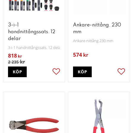
3-i-1
Ankare-nittång. 230
handnittångssats. 12
mm
delar
Ankare-nittång 230 mm
3-i-1 handnittångssats. 12 delar
574
kr
818
kr
kr
2 235
KÖP
KÖP
Lägg till i favoriter
Lägg t