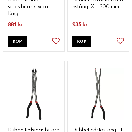
Dubbelledad-
Dubbelledkombinatio
sidavbitare extra
nstång. XL. 300 mm
lång
881
935
kr
kr
KÖP
KÖP
Lägg till i favoriter
Lägg t
Dubbelledsidavbitare
Dubbelledslåstång till