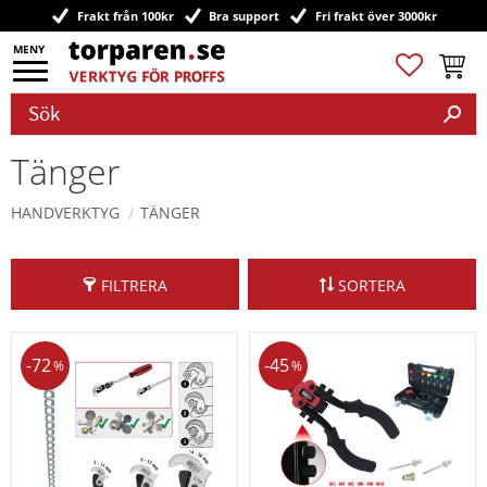
Frakt från 100kr
Bra support
Fri frakt över 3000kr
Meny
Favoriter
Kundv
Tänger
HANDVERKTYG
TÄNGER
FILTRERA
SORTERA
72
45
%
%