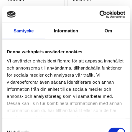
339
386
kr
kr
KÖP
KÖP
Lägg till i favoriter
Lägg t
Samtycke
Information
Om
Denna webbplats använder cookies
Vi använder enhetsidentifierare för att anpassa innehållet
och annonserna till användarna, tillhandahålla funktioner
för sociala medier och analysera vår trafik. Vi
vidarebefordrar även sådana identifierare och annan
information från din enhet till de sociala medier och
annons- och analysföretag som vi samarbetar med.
Dessa kan i sin tur kombinera informationen med annan
information som du har tillhandahållit eller som de har
ERGOTORQUE
ERGOTORQUE
samlat in när du har använt deras tjänster.
plattång. 160mm
plattång. 200mm
Samtyckesval