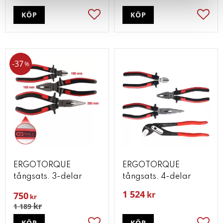
KÖP
KÖP
Lägg till i favoriter
Lägg t
37
%
ERGOTORQUE
ERGOTORQUE
tångsats. 3-delar
tångsats. 4-delar
1 524
kr
750
kr
kr
1 189
KÖP
KÖP