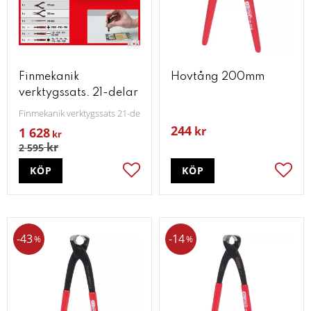
Finmekanik
Hovtång 200mm
verktygssats. 21-delar
Finmekanik verktygssats 21-delar
244
kr
1 628
kr
kr
2 595
KÖP
KÖP
Lägg till i favoriter
Lägg t
43
14
%
%