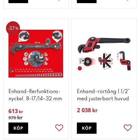
Lägg till i favoriter
Lägg t
37
%
Enhand-flerfunktions-
Enhand-rörtång 1.1/2”
nyckel. 8-17/14–32 mm
med justerbart huvud
2 038
kr
613
kr
kr
979
KÖP
KÖP
Lägg till i favoriter
Lägg t