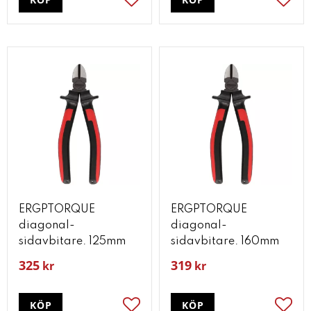
Lägg till i favoriter
Lägg t
ERGPTORQUE
ERGPTORQUE
diagonal-
diagonal-
sidavbitare. 125mm
sidavbitare. 160mm
325
319
kr
kr
KÖP
KÖP