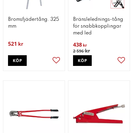
Bromsfjädertång. 325
Bränslelednings-tång
mm
för snabbkopplingar
med led
521
kr
438
kr
kr
2 596
KÖP
KÖP
Lägg till i favoriter
Lägg t