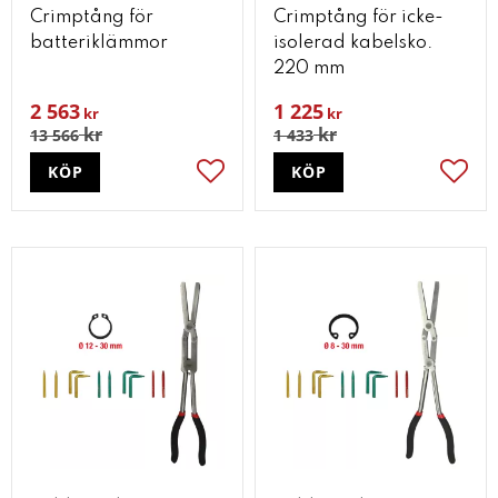
Crimptång för
Crimptång för icke-
batteriklämmor
isolerad kabelsko.
220 mm
2 563
1 225
kr
kr
kr
kr
13 566
1 433
KÖP
KÖP
Lägg till i favoriter
Lägg t