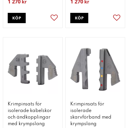
1 270
1 270
kr
kr
KÖP
KÖP
Lägg till i favoriter
Lägg t
Krimpinsats för
Krimpinsats för
isolerade kabelskor
isolerade
och ändkopplingar
skarvförband med
med krympslang
krympslang