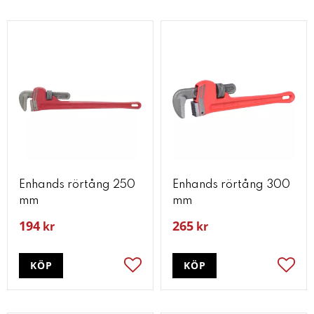
Enhands rörtång 250
Enhands rörtång 300
mm
mm
194
265
kr
kr
KÖP
KÖP
Lägg till i favoriter
Lägg t