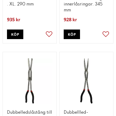
. XL. 290 mm
innerlåsringar. 345
mm
935
928
kr
kr
KÖP
KÖP
Lägg till i favoriter
Lägg t
Dubbelledslåstång till
Dubbellled-