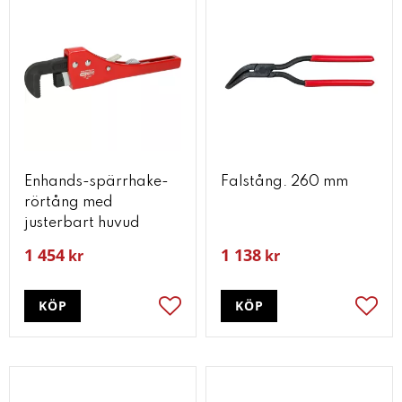
Enhands-spärrhake-
Falstång. 260 mm
rörtång med
justerbart huvud
1 454
1 138
kr
kr
KÖP
KÖP
Lägg till i favoriter
Lägg t