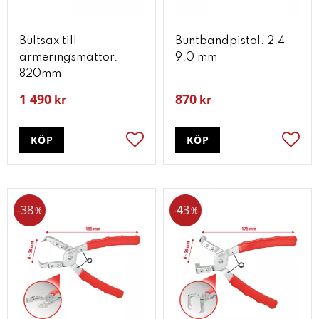
Bultsax till
Buntbandpistol. 2.4 -
armeringsmattor.
9.0 mm
820mm
1 490
870
kr
kr
KÖP
KÖP
Lägg till i favoriter
Lägg t
38
43
%
%