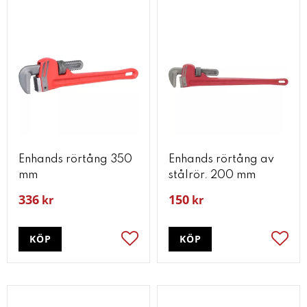
Enhands rörtång 350
Enhands rörtång av
mm
stålrör. 200 mm
336
150
kr
kr
KÖP
KÖP
Lägg till i favoriter
Lägg t