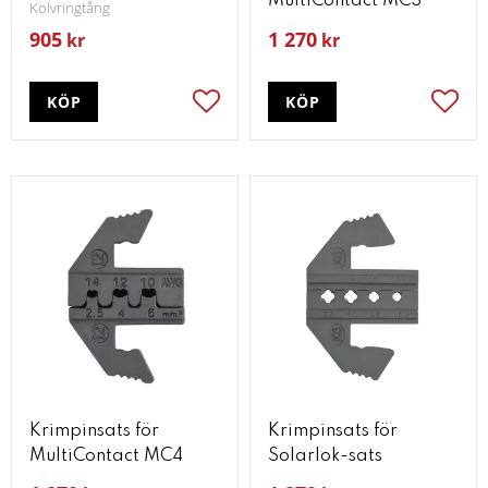
MultiContact MC3
Kolvringtång
905
1 270
kr
kr
KÖP
KÖP
Lägg till i favoriter
Lägg t
Krimpinsats för
Krimpinsats för
MultiContact MC4
Solarlok-sats