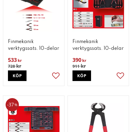
Finmekanik
Finmekanik
verktygssats. 10-delar
verktygssats. 10-delar
533
390
kr
kr
kr
kr
728
911
KÖP
KÖP
Lägg till i favoriter
Lägg t
37
%