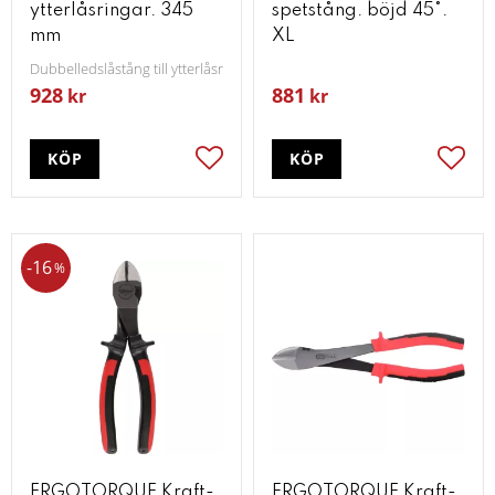
ytterlåsringar. 345
spetstång. böjd 45°.
mm
XL
Dubbelledslåstång till ytterlåsringar 345 mm
928
881
kr
kr
KÖP
KÖP
Lägg till i favoriter
Lägg t
16
%
ERGOTORQUE Kraft-
ERGOTORQUE Kraft-