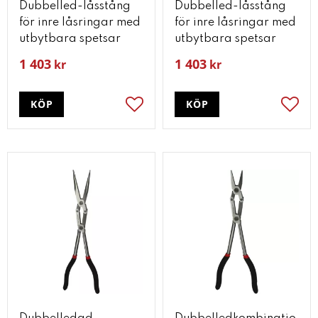
Dubbelled-låsstång
Dubbelled-låsstång
för inre låsringar med
för inre låsringar med
utbytbara spetsar
utbytbara spetsar
1 403
1 403
kr
kr
KÖP
KÖP
Lägg till i favoriter
Lägg t