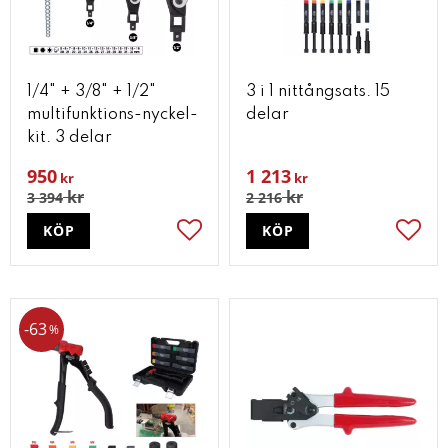
1/4" + 3/8" + 1/2"
3 i 1 nittångsats. 15
multifunktions-nyckel-
delar
kit. 3 delar
950
1 213
kr
kr
kr
kr
3 394
2 216
KÖP
KÖP
Lägg till i favoriter
Lägg t
63
%