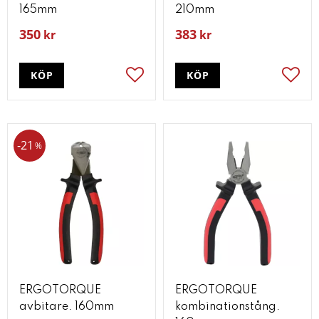
165mm
210mm
350
383
kr
kr
KÖP
KÖP
Lägg till i favoriter
Lägg t
21
%
ERGOTORQUE
ERGOTORQUE
avbitare. 160mm
kombinationstång.