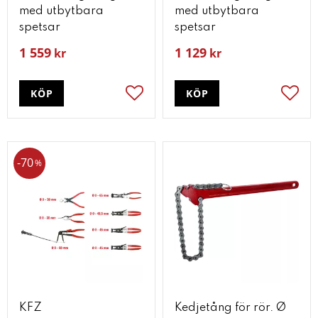
med utbytbara
med utbytbara
spetsar
spetsar
1 559
1 129
kr
kr
KÖP
KÖP
Lägg till i favoriter
Lägg t
70
%
KFZ
Kedjetång för rör. Ø