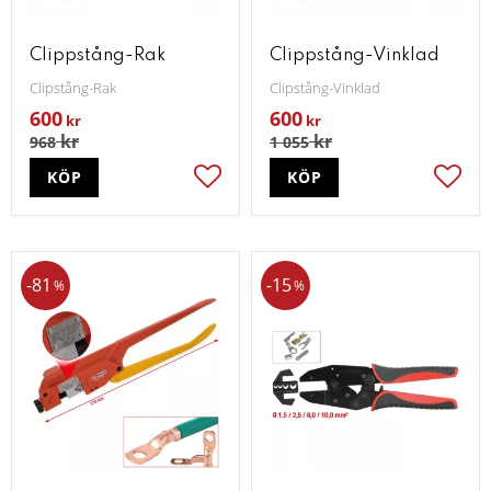
Clippstång-Rak
Clippstång-Vinklad
Clipstång-Rak
Clipstång-Vinklad
600
600
kr
kr
kr
kr
968
1 055
KÖP
KÖP
Lägg till i favoriter
Lägg t
81
15
%
%