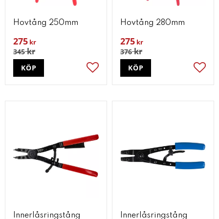
Hovtång 250mm
Hovtång 280mm
275
275
kr
kr
kr
kr
345
376
KÖP
KÖP
Lägg till i favoriter
Lägg t
Innerlåsringstång
Innerlåsringstång