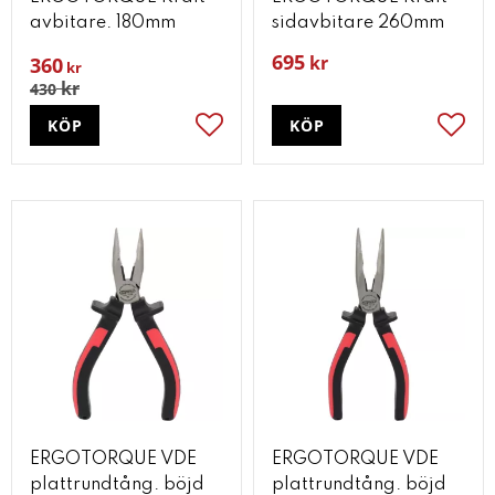
avbitare. 180mm
sidavbitare 260mm
695
kr
360
kr
kr
430
KÖP
KÖP
Lägg till i favoriter
Lägg t
ERGOTORQUE VDE
ERGOTORQUE VDE
plattrundtång. böjd
plattrundtång. böjd