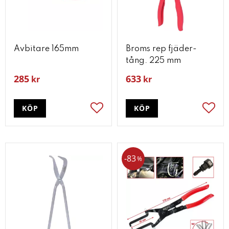
Avbitare 165mm
Broms rep fjäder-
tång. 225 mm
285
633
kr
kr
KÖP
KÖP
Lägg till i favoriter
Lägg t
83
%