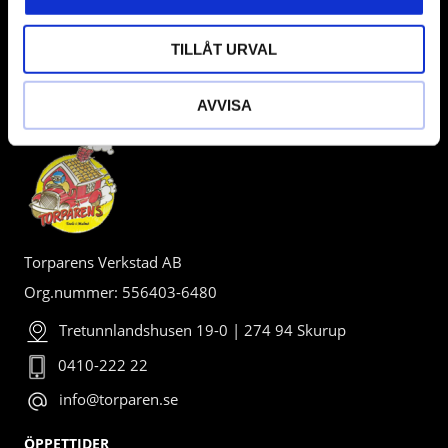
TILLÅT URVAL
AVVISA
BUTIK
Torparens Verkstad AB
Org.nummer: 556403-6480
Tretunnlandshusen 19-0 | 274 94 Skurup
0410-222 22
info@torparen.se
ÖPPETTIDER