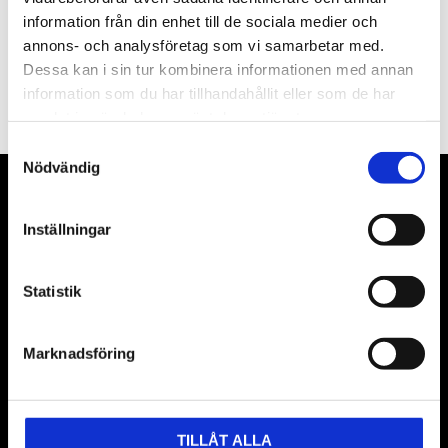
information från din enhet till de sociala medier och
annons- och analysföretag som vi samarbetar med.
PRENUMERERA
Dessa kan i sin tur kombinera informationen med annan
information som du har tillhandahållit eller som de har
Dina personuppgifter behandlas i enlighet med vår
integritetspolicy
.
samlat in när du har använt deras tjänster.
Samtyckesval
Nödvändig
VÅRA LEVERANTÖRER
Inställningar
Våra främsta leverantörer är KS Tools verktyg, ATH billyftar
& däckmaskiner och Master luftmaskiner. Kontakta oss
Statistik
gärna om vad som helst då vi gör vårt yttersta för att hjälpa
kunden.
Marknadsföring
TILLÅT ALLA