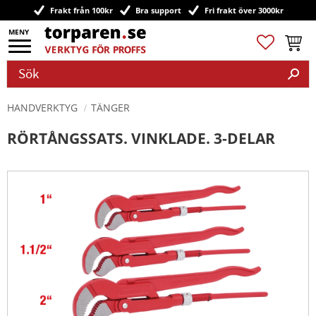
Frakt från 100kr
Bra support
Fri frakt över 3000kr
Meny
Favoriter
Kundv
HANDVERKTYG
TÄNGER
RÖRTÅNGSSATS. VINKLADE. 3-DELAR