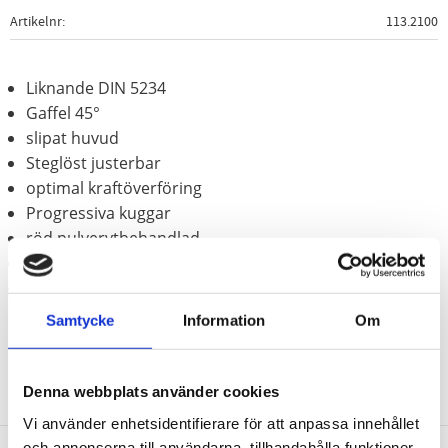
Artikelnr
113.2100
Liknande DIN 5234
Gaffel 45°
slipat huvud
Steglöst justerbar
optimal kraftöverföring
Progressiva kuggar
röd pulverytbehandlad
stukad
Krom vanadium
Samtycke
Information
Om
Denna webbplats använder cookies
Vi använder enhetsidentifierare för att anpassa innehållet
och annonserna till användarna, tillhandahålla funktioner