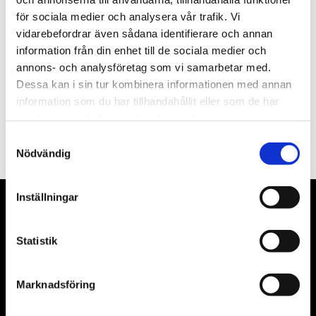
för sociala medier och analysera vår trafik. Vi
Nyhetsbrev
vidarebefordrar även sådana identifierare och annan
information från din enhet till de sociala medier och
annons- och analysföretag som vi samarbetar med.
Dessa kan i sin tur kombinera informationen med annan
information som du har tillhandahållit eller som de har
PRENUMERERA
samlat in när du har använt deras tjänster.
Dina personuppgifter behandlas i enlighet med vår
integritetspolicy
.
Samtyckesval
Nödvändig
Inställningar
VÅRA LEVERANTÖRER
Statistik
Våra främsta leverantörer är KS Tools verktyg, ATH billyftar
& däckmaskiner och Master luftmaskiner. Kontakta oss
gärna om vad som helst då vi gör vårt yttersta för att hjälpa
Marknadsföring
kunden.