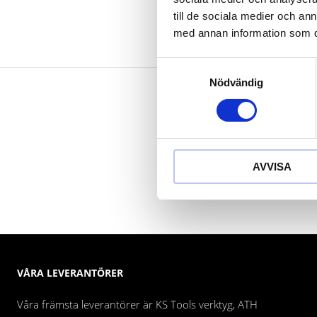
till de sociala medier och a
med annan information som du 
Samtyckesval
Nödvändig
AVVISA
VÅRA LEVERANTÖRER
Våra främsta leverantörer är KS Tools verktyg, ATH