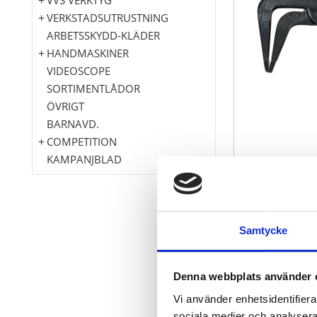
VERKSTADSUTRUSTNING
ARBETSSKYDD-KLÄDER
HANDMASKINER
VIDEOSCOPE
SORTIMENTLÅDOR
ÖVRIGT
BARNAVD.
COMPETITION
KAMPANJBLAD
Samtycke
för avfalsning
Rakt utföran
Dykisolerat 
Denna webbplats använder 
gjutjärn
Vi använder enhetsidentifierar
sociala medier och analysera 