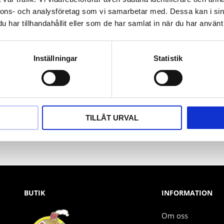
nnons- och analysföretag som vi samarbetar med. Dessa kan i sin
har tillhandahållit eller som de har samlat in när du har använt 
Inställningar
Statistik
Nyhetsbrev
PRENUMERERA
TILLÅT URVAL
Dina personuppgifter behandlas i enlighet med vår
integritetspolicy
.
BUTIK
INFORMATION
Om oss