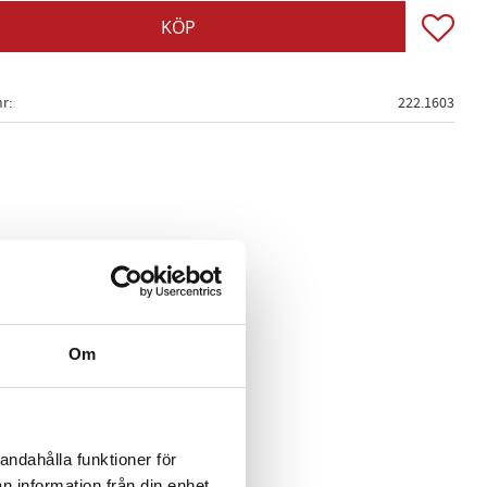
Lägg till
KÖP
nr
222.1603
Om
andahålla funktioner för
n information från din enhet