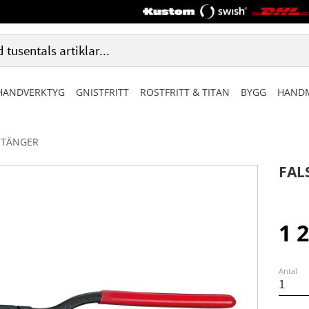
HANDVERKTYG
GNISTFRITT
ROSTFRITT & TITAN
BYGG
HANDM
TÄNGER
FAL
1 
Antal