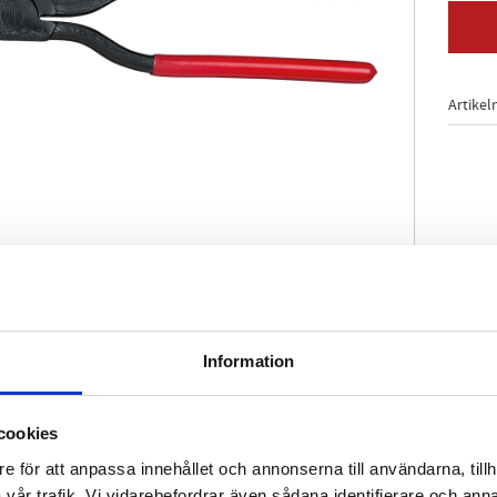
Artikel
Information
 av plåtar
de
handtag
cookies
e för att anpassa innehållet och annonserna till användarna, tillh
vår trafik. Vi vidarebefordrar även sådana identifierare och anna