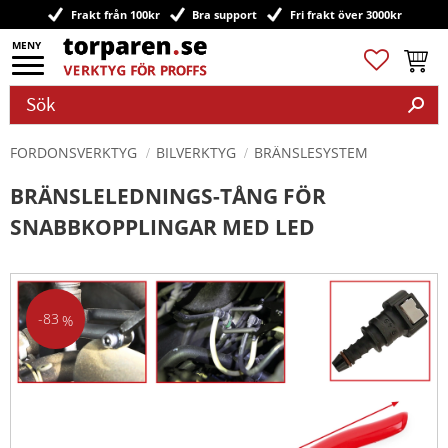
Frakt från 100kr
Bra support
Fri frakt över 3000kr
Meny
Favoriter
Kundv
FORDONSVERKTYG
BILVERKTYG
BRÄNSLESYSTEM
BRÄNSLELEDNINGS-TÅNG FÖR
SNABBKOPPLINGAR MED LED
83
%