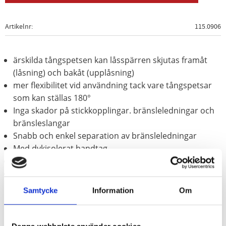
Artikelnr
115.0906
ärskilda tångspetsen kan låsspärren skjutas framåt
(låsning) och bakåt (upplåsning)
mer flexibilitet vid användning tack vare tångspetsar
som kan ställas 180°
Inga skador på stickkopplingar. bränsleledningar och
bränsleslangar
Snabb och enkel separation av bränsleledningar
Med dykisolerat handtag
svartlackerad
Speciellt-verktygsstål
Samtycke
Information
Om
Användningsområden: Audi. Fiat. Mercedes. Opel.
Volkswagen
och koncernfordon