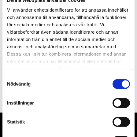
Denna webbplats använder cookies
Vi använder enhetsidentifierare för att anpassa innehållet
och annonserna till användarna, tillhandahålla funktioner
för sociala medier och analysera vår trafik. Vi
vidarebefordrar även sådana identifierare och annan
information från din enhet till de sociala medier och
Nyhetsbrev
annons- och analysföretag som vi samarbetar med.
Dessa kan i sin tur kombinera informationen med annan
information som du har tillhandahållit eller som de har
samlat in när du har använt deras tjänster.
Samtyckesval
PRENUMERERA
Nödvändig
Dina personuppgifter behandlas i enlighet med vår
integritetspolicy
.
Inställningar
Statistik
VÅRA LEVERANTÖRER