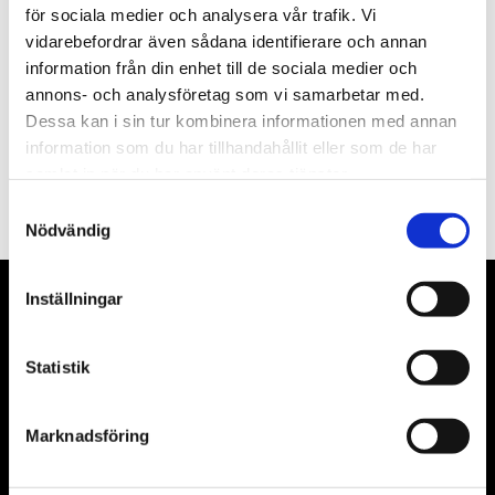
för sociala medier och analysera vår trafik. Vi
Nyhetsbrev
vidarebefordrar även sådana identifierare och annan
information från din enhet till de sociala medier och
annons- och analysföretag som vi samarbetar med.
Dessa kan i sin tur kombinera informationen med annan
information som du har tillhandahållit eller som de har
PRENUMERERA
samlat in när du har använt deras tjänster.
Dina personuppgifter behandlas i enlighet med vår
integritetspolicy
.
Samtyckesval
Nödvändig
Inställningar
VÅRA LEVERANTÖRER
Våra främsta leverantörer är KS Tools verktyg, ATH billyftar
Statistik
& däckmaskiner och Master luftmaskiner. Kontakta oss
gärna om vad som helst då vi gör vårt yttersta för att hjälpa
Marknadsföring
kunden.