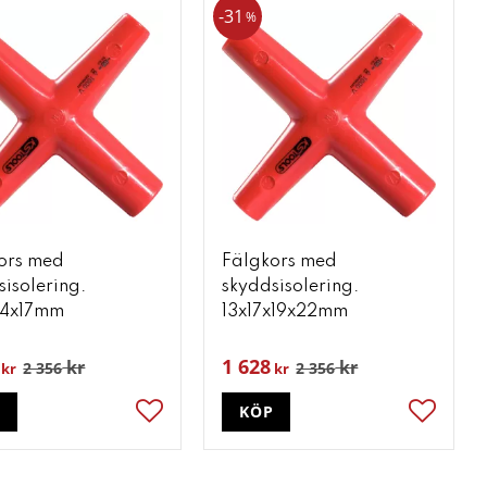
31
%
ors med
Fälgkors med
sisolering.
skyddsisolering.
x14x17mm
13x17x19x22mm
1 628
kr
kr
2 356
2 356
kr
kr
P
KÖP
ter
Lägg till i favoriter
Lägg till