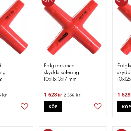
31
31
%
%
d
Fälgkors med
Fälgk
ing.
skyddsisolering.
skydd
m
10x11x13x17 mm
10x12
1 628
1 628
kr
kr
6
2 356
kr
KÖP
KÖ
Lägg till i favoriter
Lägg till i favori