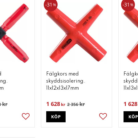
31
31
%
%
d
Fälgkors med
Fälgk
ing.
skyddsisolering.
skydd
mm
11x12x13x17mm
11x13
1 628
1 628
kr
kr
8
2 356
kr
KÖP
KÖ
Lägg till i favoriter
Lägg till i favori