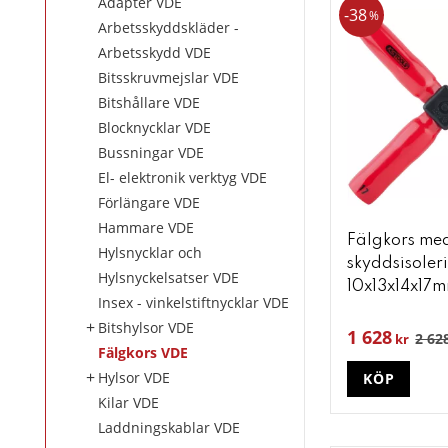
Adapter VDE
38
%
Arbetsskyddskläder -
Arbetsskydd VDE
Bitsskruvmejslar VDE
Bitshållare VDE
Blocknycklar VDE
Bussningar VDE
El- elektronik verktyg VDE
Förlängare VDE
Hammare VDE
Fälgkors me
Hylsnycklar och
skyddsisoler
Hylsnyckelsatser VDE
10x13x14x17
Insex - vinkelstiftnycklar VDE
Bitshylsor VDE
1 628
2 62
kr
Fälgkors VDE
Hylsor VDE
KÖP
Kilar VDE
Laddningskablar VDE