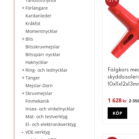
31
Tändstifthylsor
%
Förlängare
Kardanleder
Kråkfot
Momentnycklar
Bits
Bitsskruvmejslar
Bitsspärr nycklar
Haknycklar
Ring- och lednycklar
Fälgkors me
Tänger
skyddsisoler
10x11x12x13m
Mejslar-Dorn
Skruvmejslar
1 628
2 35
Finmekanik
kr
Insex- och vinkelnycklar
KÖP
Mät- och testverktyg
El- och elektronikverktyg
VDE-verktyg