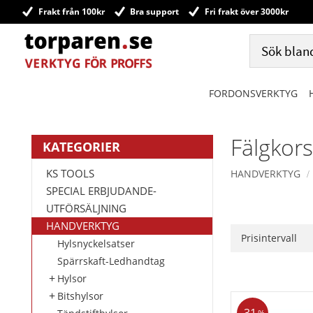
Frakt från 100kr
Bra support
Fri frakt över 3000kr
FORDONSVERKTYG
Fälgkor
KATEGORIER
KS TOOLS
HANDVERKTYG
SPECIAL ERBJUDANDE-
UTFÖRSÄLJNING
HANDVERKTYG
Prisintervall
Hylsnyckelsatser
Spärrskaft-Ledhandtag
Hylsor
Bitshylsor