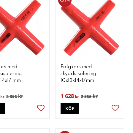
31
%
ors med
Fälgkors med
sisolering.
skyddsisolering.
x14x17 mm
10x13x14x17mm
1 628
kr
kr
2 356
2 356
kr
kr
P
KÖP
ter
Lägg till i favoriter
Lägg till