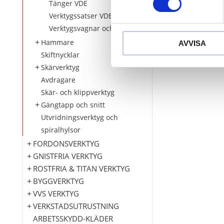
Tänger VDE
Verktygssatser VDE
Verktygsvagnar och inlägg VDE
Hammare
AVVISA
Skiftnycklar
Skärverktyg
Avdragare
Skär- och klippverktyg
Gängtapp och snitt
Utvridningsverktyg och
spiralhylsor
FORDONSVERKTYG
GNISTFRIA VERKTYG
ROSTFRIA & TITAN VERKTYG
BYGGVERKTYG
VVS VERKTYG
VERKSTADSUTRUSTNING
ARBETSSKYDD-KLÄDER