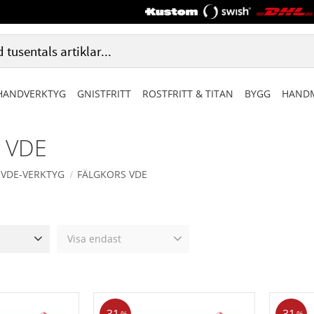
HANDVERKTYG
GNISTFRITT
ROSTFRITT & TITAN
BYGG
HANDM
s VDE
VDE-VERKTYG
FÄLGKORS VDE
Visa endast
1 628
Finns i lager
0