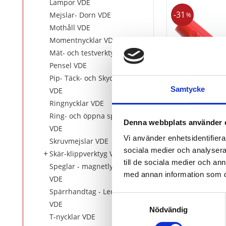
Lampor VDE
31
Mejslar- Dorn VDE
%
Mothåll VDE
Momentnycklar VDE
Mät- och testverktyg VDE
Pensel VDE
Pip- Täck- och Skyddskåpor
Samtycke
VDE
Ringnycklar VDE
Ring- och öppna spärrnycklar
Denna webbplats använder 
VDE
Fälgkors me
Vi använder enhetsidentifierar
Skruvmejslar VDE
skyddsisoler
sociala medier och analysera 
14x17x19x22
Skär-klippverktyg VDE
till de sociala medier och a
Speglar - magnetlyft - pincett
med annan information som du 
1 628
2 35
VDE
kr
Spärrhandtag - Ledhandtag
KÖP
Samtyckesval
VDE
Nödvändig
T-nycklar VDE