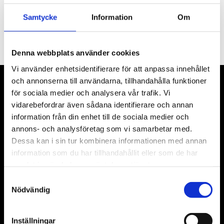
PRENUMERERA
Samtycke
Information
Om
Dina personuppgifter behandlas i enlighet med vår
integritetspolicy
.
Denna webbplats använder cookies
Vi använder enhetsidentifierare för att anpassa innehållet
och annonserna till användarna, tillhandahålla funktioner
VÅRA LEVERANTÖRER
för sociala medier och analysera vår trafik. Vi
vidarebefordrar även sådana identifierare och annan
Våra främsta leverantörer är KS Tools verktyg, ATH billyftar
information från din enhet till de sociala medier och
& däckmaskiner och Master luftmaskiner. Kontakta oss
annons- och analysföretag som vi samarbetar med.
gärna om vad som helst då vi gör vårt yttersta för att hjälpa
Dessa kan i sin tur kombinera informationen med annan
kunden.
information som du har tillhandahållit eller som de har
samlat in när du har använt deras tjänster.
Samtyckesval
Nödvändig
Inställningar