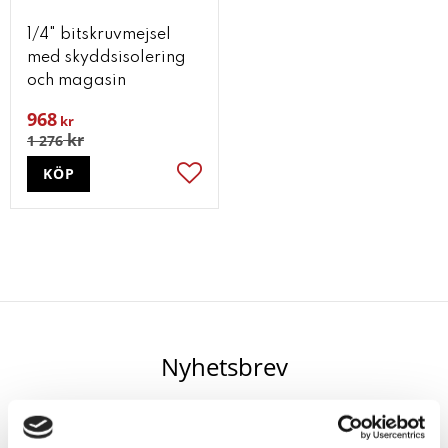
1/4" bitskruvmejsel
med skyddsisolering
och magasin
968
kr
kr
1 276
KÖP
Lägg till i favoriter
Nyhetsbrev