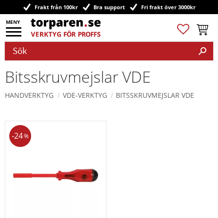
Frakt från 100kr
Bra support
Fri frakt över 3000kr
Meny
Favoriter
Kundv
Bitsskruvmejslar VDE
HANDVERKTYG
VDE-VERKTYG
BITSSKRUVMEJSLAR VDE
24
%