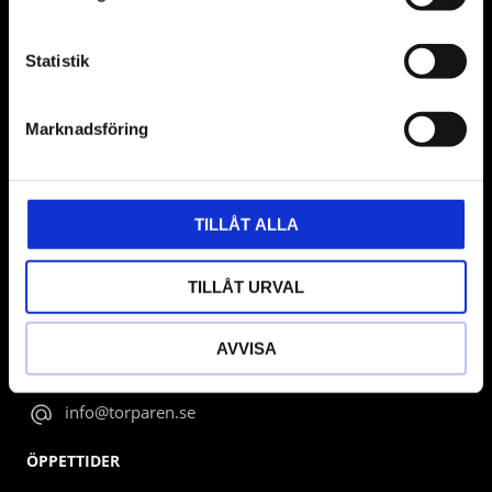
Statistik
BUTIK
Marknadsföring
TILLÅT ALLA
Torparens Verkstad AB
TILLÅT URVAL
Org.nummer: 556403-6480
Tretunnlandshusen 19-0 | 274 94 Skurup
AVVISA
0410-222 22
info@torparen.se
ÖPPETTIDER