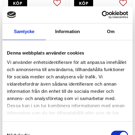
KÖP
KÖP
Lägg till i favoriter
Lägg t
Samtycke
Information
Om
23
70
%
%
Denna webbplats använder cookies
Vi använder enhetsidentifierare för att anpassa innehållet
och annonserna till användarna, tillhandahålla funktioner
för sociala medier och analysera vår trafik. Vi
vidarebefordrar även sådana identifierare och annan
information från din enhet till de sociala medier och
Blocknyckel med
Blocknyckel med
annons- och analysföretag som vi samarbetar med.
skyddsisolering. 9 mm
skyddsisolering. 9/16''
Dessa kan i sin tur kombinera informationen med annan
425
438
information som du har tillhandahållit eller som de har
kr
kr
kr
kr
555
1 458
samlat in när du har använt deras tjänster.
KÖP
KÖP
Samtyckesval
Lägg till i favoriter
Lägg t