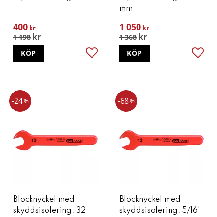
mm
400
1 050
kr
kr
kr
kr
1 198
1 368
KÖP
KÖP
Lägg till i favoriter
Lägg t
24
68
%
%
Blocknyckel med
Blocknyckel med
skyddsisolering. 32
skyddsisolering. 5/16''