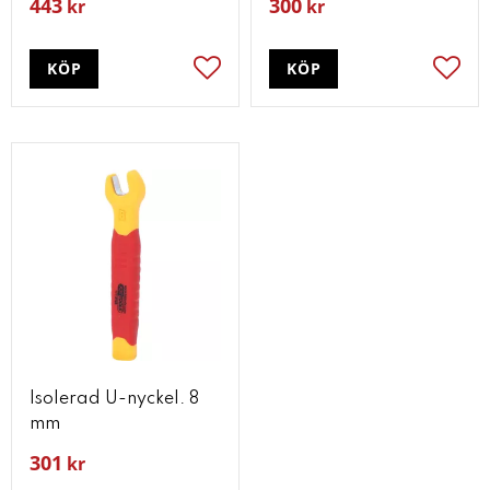
443
300
kr
kr
KÖP
KÖP
Lägg till i favoriter
Lägg t
Isolerad U-nyckel. 8
mm
301
kr