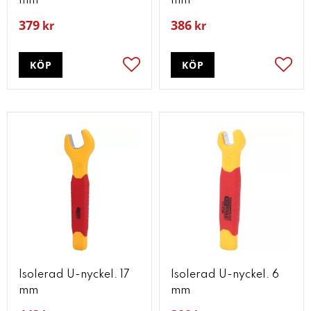
mm
mm
379
386
kr
kr
KÖP
KÖP
Lägg till i favoriter
Lägg t
Isolerad U-nyckel. 17
Isolerad U-nyckel. 6
mm
mm