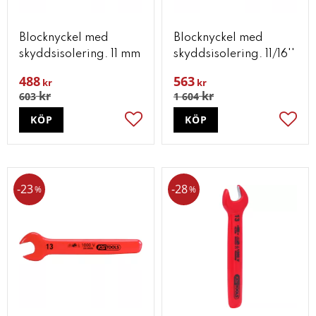
Blocknyckel med
Blocknyckel med
skyddsisolering. 11 mm
skyddsisolering. 11/16''
488
563
kr
kr
kr
kr
603
1 604
KÖP
KÖP
Lägg till i favoriter
Lägg t
23
28
%
%