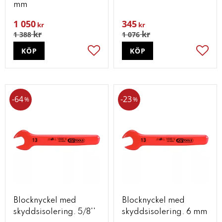
mm
1 050
345
kr
kr
kr
kr
1 388
1 076
KÖP
KÖP
Lägg till i favoriter
Lägg t
64
23
%
%
Blocknyckel med
Blocknyckel med
skyddsisolering. 5/8''
skyddsisolering. 6 mm