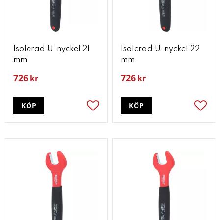
Isolerad U-nyckel 21
Isolerad U-nyckel 22
mm
mm
726
726
kr
kr
KÖP
KÖP
Lägg till i favoriter
Lägg t