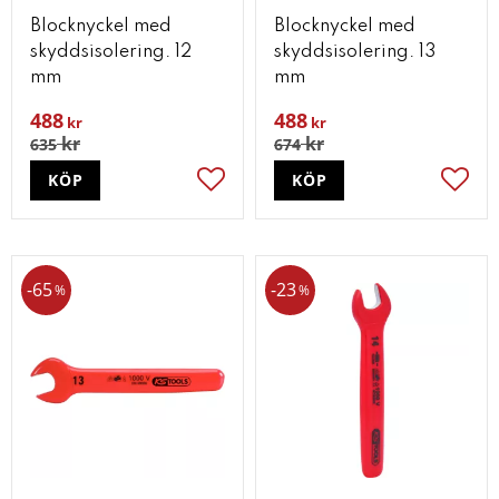
Blocknyckel med
Blocknyckel med
skyddsisolering. 12
skyddsisolering. 13
mm
mm
488
488
kr
kr
kr
kr
635
674
KÖP
KÖP
Lägg till i favoriter
Lägg t
65
23
%
%