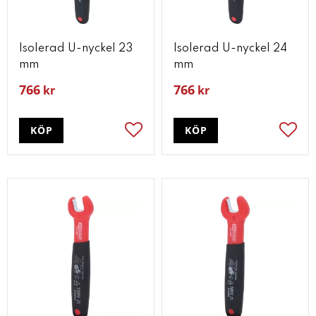
Isolerad U-nyckel 23
Isolerad U-nyckel 24
mm
mm
766
766
kr
kr
KÖP
KÖP
Lägg till i favoriter
Lägg t