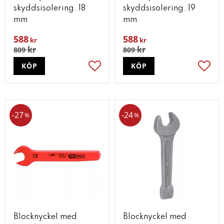
skyddsisolering. 18
skyddsisolering. 19
mm
mm
588
588
kr
kr
kr
kr
809
809
KÖP
KÖP
Lägg till i favoriter
Lägg t
27
24
%
%
Blocknyckel med
Blocknyckel med