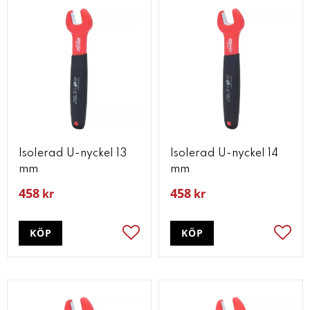
Isolerad U-nyckel 13
Isolerad U-nyckel 14
mm
mm
458
458
kr
kr
KÖP
KÖP
Lägg till i favoriter
Lägg t