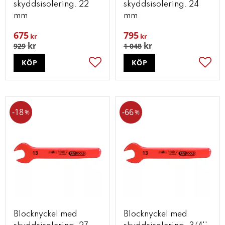
skyddsisolering. 22
skyddsisolering. 24
mm
mm
675
795
kr
kr
kr
kr
929
1 048
KÖP
KÖP
Lägg till i favoriter
Lägg t
18
66
%
%
Blocknyckel med
Blocknyckel med