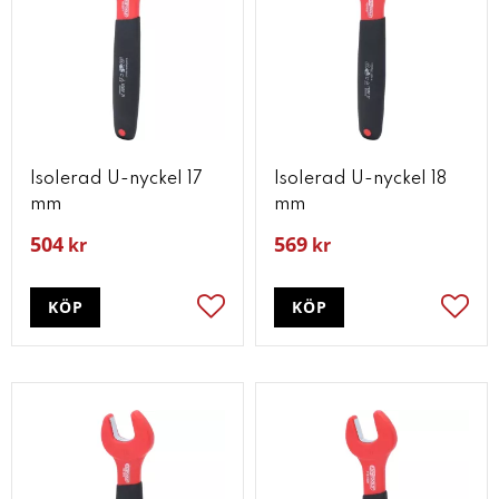
Isolerad U-nyckel 17
Isolerad U-nyckel 18
mm
mm
504
569
kr
kr
KÖP
KÖP
Lägg till i favoriter
Lägg t