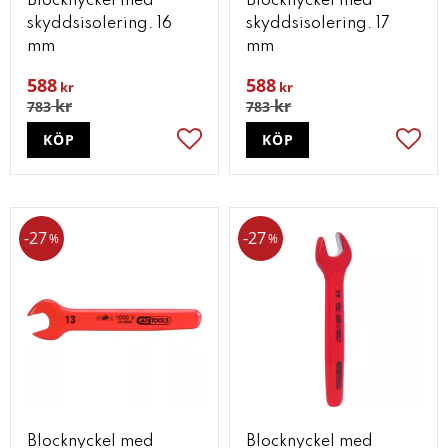
Blocknyckel med
Blocknyckel med
skyddsisolering. 16
skyddsisolering. 17
mm
mm
588
588
kr
kr
kr
kr
783
783
KÖP
KÖP
Lägg till i favoriter
Lägg t
27
27
%
%
Blocknyckel med
Blocknyckel med