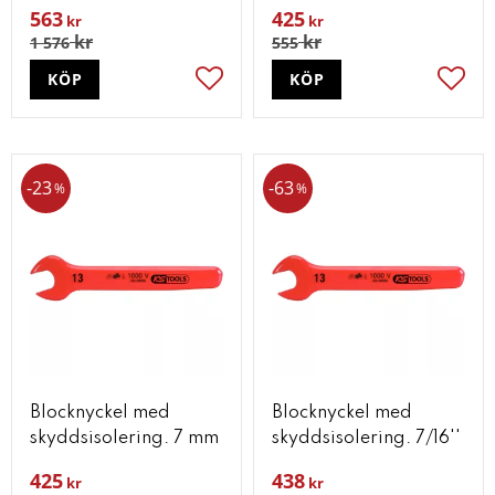
563
425
kr
kr
kr
kr
1 576
555
KÖP
KÖP
Lägg till i favoriter
Lägg t
23
63
%
%
Blocknyckel med
Blocknyckel med
skyddsisolering. 7 mm
skyddsisolering. 7/16''
425
438
kr
kr