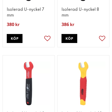
Isolerad U-nyckel 7
Isolerad U-nyckel 8
mm
mm
380
386
kr
kr
KÖP
KÖP
Lägg till i favoriter
Lägg t