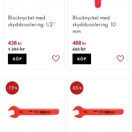
Blocknyckel med
Blocknyckel med
skyddsisolering. 1/2''
skyddsisolering. 10
mm
438
488
kr
kr
kr
kr
1 293
603
KÖP
KÖP
Lägg till i favoriter
Lägg t
19
65
%
%