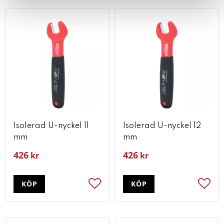
Isolerad U-nyckel 11
Isolerad U-nyckel 12
mm
mm
426
426
kr
kr
KÖP
KÖP
Lägg till i favoriter
Lägg t