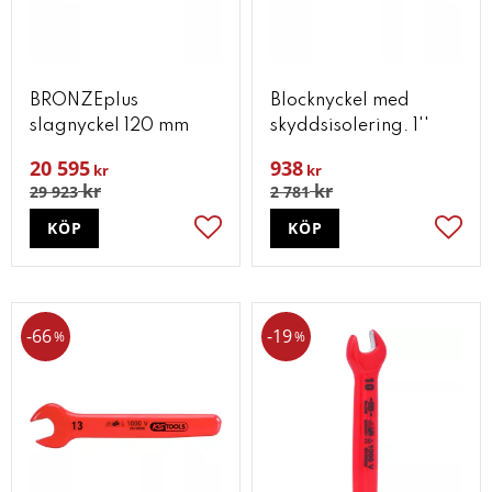
BRONZEplus
Blocknyckel med
slagnyckel 120 mm
skyddsisolering. 1''
20 595
938
kr
kr
kr
kr
29 923
2 781
KÖP
KÖP
Lägg till i favoriter
Lägg t
66
19
%
%