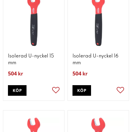
Isolerad U-nyckel 15
Isolerad U-nyckel 16
mm
mm
504
504
kr
kr
KÖP
KÖP
Lägg till i favoriter
Lägg t