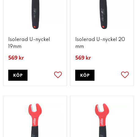
Isolerad U-nyckel
Isolerad U-nyckel 20
19mm
mm
569
569
kr
kr
KÖP
KÖP
Lägg till i favoriter
Lägg t