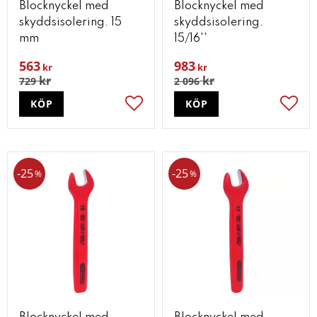
Blocknyckel med
Blocknyckel med
skyddsisolering. 15
skyddsisolering.
mm
15/16''
563
983
kr
kr
kr
kr
729
2 096
KÖP
KÖP
Lägg till i favoriter
Lägg t
25
25
%
%