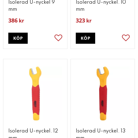
Isolerad U-nyckel 9
Isolerad U-nyckel. 10
mm
mm
386
323
kr
kr
KÖP
KÖP
Lägg till i favoriter
Lägg t
Isolerad U-nyckel. 12
Isolerad U-nyckel. 13