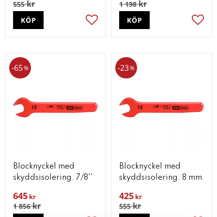
kr
kr
555
1 198
KÖP
KÖP
Lägg till i favoriter
Lägg t
65
23
%
%
Blocknyckel med
Blocknyckel med
skyddsisolering. 7/8''
skyddsisolering. 8 mm
645
425
kr
kr
kr
kr
1 856
555