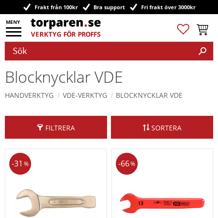
Frakt från 100kr
Bra support
Fri frakt över 3000kr
Meny
Favoriter
Kundv
Blocknycklar VDE
HANDVERKTYG
VDE-VERKTYG
BLOCKNYCKLAR VDE
FILTRERA
SORTERA
31
66
%
%