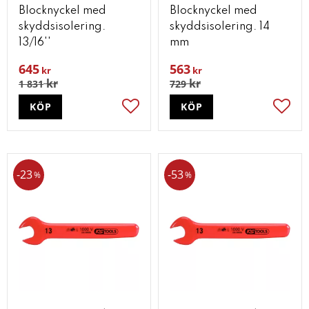
Blocknyckel med
Blocknyckel med
skyddsisolering.
skyddsisolering. 14
13/16''
mm
645
563
kr
kr
kr
kr
1 831
729
KÖP
KÖP
Lägg till i favoriter
Lägg t
23
53
%
%