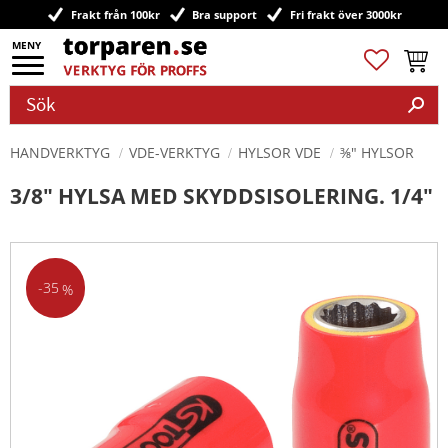
Frakt från 100kr
Bra support
Fri frakt över 3000kr
Meny
Favoriter
Kundv
HANDVERKTYG
VDE-VERKTYG
HYLSOR VDE
⅜" HYLSOR
3/8" HYLSA MED SKYDDSISOLERING. 1/4"
35
%