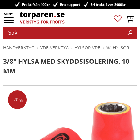
Frakt från 100kr
Bra support
Fri frakt över 3000kr
Meny
Favoriter
Kundv
HANDVERKTYG
VDE-VERKTYG
HYLSOR VDE
⅜" HYLSOR
3/8" HYLSA MED SKYDDSISOLERING. 10
MM
20
%