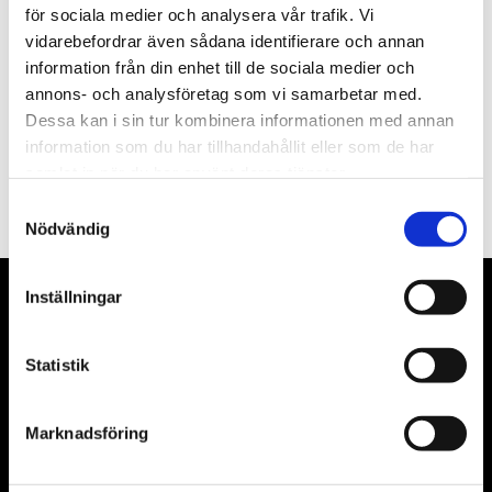
för sociala medier och analysera vår trafik. Vi
Nyhetsbrev
vidarebefordrar även sådana identifierare och annan
information från din enhet till de sociala medier och
annons- och analysföretag som vi samarbetar med.
Dessa kan i sin tur kombinera informationen med annan
information som du har tillhandahållit eller som de har
PRENUMERERA
samlat in när du har använt deras tjänster.
Dina personuppgifter behandlas i enlighet med vår
integritetspolicy
.
Samtyckesval
Nödvändig
Inställningar
VÅRA LEVERANTÖRER
Våra främsta leverantörer är KS Tools verktyg, ATH billyftar
Statistik
& däckmaskiner och Master luftmaskiner. Kontakta oss
gärna om vad som helst då vi gör vårt yttersta för att hjälpa
Marknadsföring
kunden.