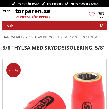
Frakt från 100kr
Bra support
Fri frakt över 3000kr
Meny
Favoriter
Kundv
HANDVERKTYG
VDE-VERKTYG
HYLSOR VDE
⅜" HYLSOR
3/8" HYLSA MED SKYDDSISOLERING. 5/8''
38
%