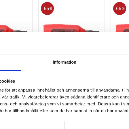
66
66
%
%
Information
a med
1/4" bithylsa med
1/4" 
ng till Torx-
skyddsisolering till Torx-
skydds
cookies
skruvar. T27
skruv
e för att anpassa innehållet och annonserna till användarna, tillh
vår trafik. Vi vidarebefordrar även sådana identifierare och anna
345
345
kr
1 015
kr
kr
nnons- och analysföretag som vi samarbetar med. Dessa kan i sin
har tillhandahållit eller som de har samlat in när du har använt 
KÖP
KÖ
Lägg till i favoriter
Lägg till i favori