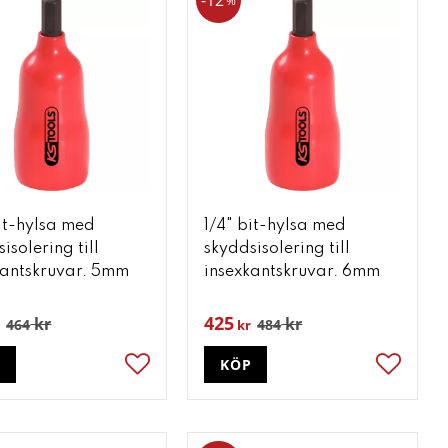
12
%
bit-hylsa med
1/4" bit-hylsa med
isolering till
skyddsisolering till
kantskruvar. 5mm
insexkantskruvar. 6mm
425
kr
kr
464
484
kr
P
KÖP
ter
Lägg till i favoriter
Lägg till