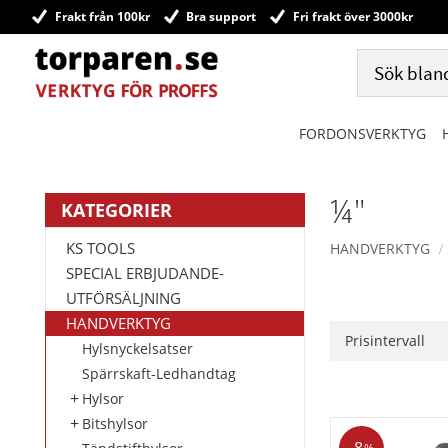
Frakt från 100kr
Bra support
Fri frakt över 3000kr
FORDONSVERKTYG
¼"
KATEGORIER
KS TOOLS
HANDVERKTYG
SPECIAL ERBJUDANDE-
UTFÖRSÄLJNING
HANDVERKTYG
Prisintervall
Hylsnyckelsatser
345
Spärrskaft-Ledhandtag
Hylsor
Bitshylsor