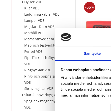
Hylsor VDE
65
%
Kilar VDE
Laddningskablar VDE
Lampor VDE
Mejslar- Dorn VDE
Mothåll VDE
Momentnycklar VDE
Mät- och testverktyg VDE
Pensel VDE
Samtycke
Pip- Täck- och Skyddskåpor
1/4" bithyls
VDE
skyddsisoleri
Ringnycklar VDE
Denna webbplats använder 
skruvar. T25
Ring- och öppna spärrnycklar
Vi använder enhetsidentifierar
VDE
sociala medier och analysera 
345
kr
999
kr
Skruvmejslar VDE
till de sociala medier och a
Skär-klippverktyg VDE
med annan information som du 
KÖP
Speglar - magnetlyft - pincett
VDE
Samtyckesval