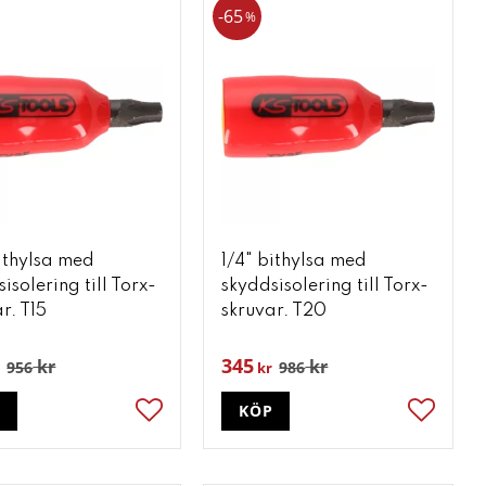
65
%
bithylsa med
1/4" bithylsa med
isolering till Torx-
skyddsisolering till Torx-
r. T15
skruvar. T20
345
kr
kr
956
986
kr
P
KÖP
ter
Lägg till i favoriter
Lägg till