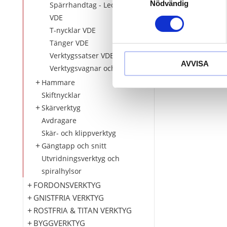
Nödvändig
Spärrhandtag - Ledhandtag
VDE
T-nycklar VDE
Tänger VDE
Verktygssatser VDE
AVVISA
Verktygsvagnar och inlägg VDE
Hammare
Skiftnycklar
Skärverktyg
Avdragare
Skär- och klippverktyg
Gängtapp och snitt
Utvridningsverktyg och
spiralhylsor
FORDONSVERKTYG
GNISTFRIA VERKTYG
ROSTFRIA & TITAN VERKTYG
BYGGVERKTYG