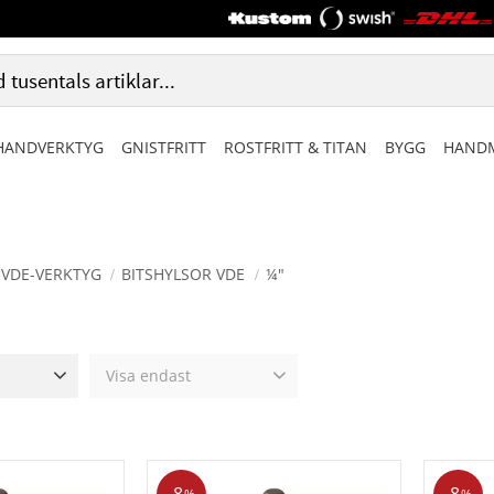
HANDVERKTYG
GNISTFRITT
ROSTFRITT & TITAN
BYGG
HANDM
VDE-VERKTYG
BITSHYLSOR VDE
¼"
Visa endast
425
Finns i lager
0