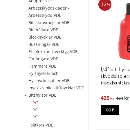
Adapter VDE
12
%
Arbetsskyddskläder -
Arbetsskydd VDE
Bitsskruvmejslar VDE
Bitshållare VDE
Blocknycklar VDE
Bussningar VDE
El- elektronik verktyg VDE
Förlängare VDE
Hammare VDE
1/4" bit-hyl
Hylsnycklar och
skyddsisoleri
Hylsnyckelsatser VDE
insexkantskr
Insex - vinkelstiftnycklar VDE
Bitshylsor VDE
425
kr
484
kr
¼"
½"
KÖP
⅜"
Fälgkors VDE