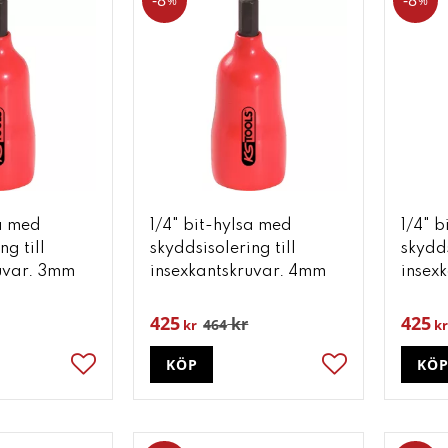
8
8
%
%
sa med
1/4" bit-hylsa med
1/4" 
ng till
skyddsisolering till
skydds
uvar. 3mm
insexkantskruvar. 4mm
insex
425
425
kr
464
kr
kr
KÖP
KÖ
Lägg till i favoriter
Lägg till i favori