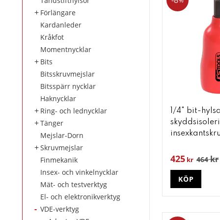
8
Tändstifthylsor
%
Förlängare
Kardanleder
Kråkfot
Momentnycklar
Bits
Bitsskruvmejslar
Bitsspärr nycklar
Haknycklar
Ring- och lednycklar
1/4" bit-hyl
Tänger
skyddsisoleri
insexkantskr
Mejslar-Dorn
Skruvmejslar
425
kr
464
Finmekanik
kr
Insex- och vinkelnycklar
KÖP
Mät- och testverktyg
El- och elektronikverktyg
VDE-verktyg