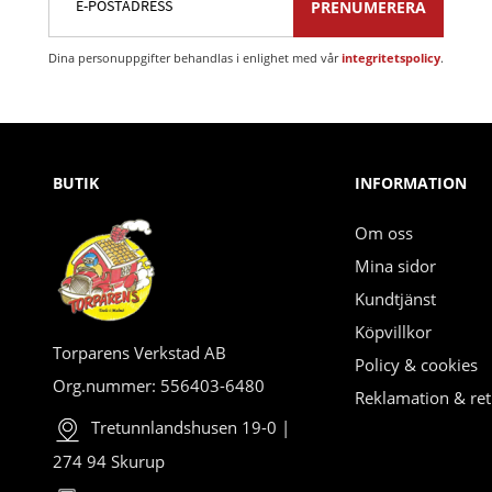
PRENUMERERA
Dina personuppgifter behandlas i enlighet med vår
integritetspolicy
.
BUTIK
INFORMATION
Om oss
Mina sidor
Kundtjänst
Köpvillkor
Torparens Verkstad AB
Policy & cookies
Org.nummer: 556403-6480
Reklamation & ret
Tretunnlandshusen 19-0 |
274 94 Skurup