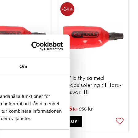
64
%
Om
bithylsa med
1/4" bithylsa med
isolering till Torx-
skyddsisolering till Torx-
ar. T30
skruvar. T8
andahålla funktioner för
n information från din enhet
345
kr
kr
1 024
956
kr
 tur kombinera informationen
deras tjänster.
P
KÖP
ter
Lägg till i favoriter
Lägg till