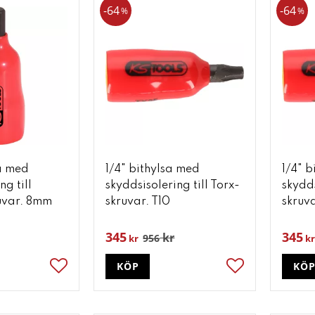
64
64
%
%
sa med
1/4" bithylsa med
1/4" 
ng till
skyddsisolering till Torx-
skydds
uvar. 8mm
skruvar. T10
skruva
345
345
kr
956
kr
kr
KÖP
KÖ
Lägg till i favoriter
Lägg till i favori