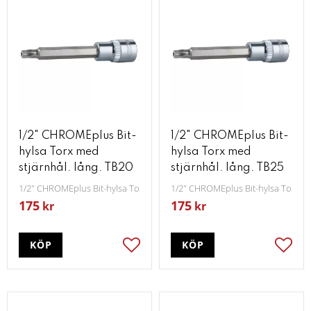
1/2" CHROMEplus Bit-
1/2" CHROMEplus Bit-
hylsa Torx med
hylsa Torx med
stjärnhål. lång. TB20
stjärnhål. lång. TB25
1/2" CHROMEplus Bit-hylsa Torx med stjärnhål lång TB20
1/2" CHROMEplus Bit-hylsa Torx me
175
175
kr
kr
KÖP
KÖP
Lägg till i favoriter
Lägg t