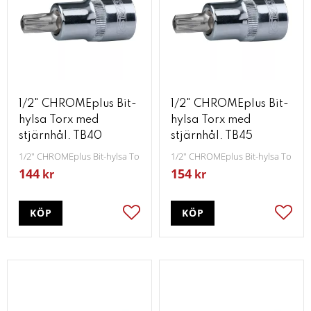
1/2" CHROMEplus Bit-
1/2" CHROMEplus Bit-
hylsa Torx med
hylsa Torx med
stjärnhål. TB40
stjärnhål. TB45
1/2" CHROMEplus Bit-hylsa Torx med stjärnhål TB40
1/2" CHROMEplus Bit-hylsa Torx m
144
154
kr
kr
KÖP
KÖP
Lägg till i favoriter
Lägg t