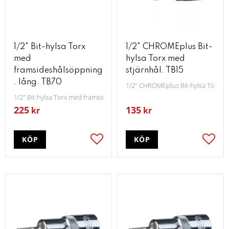
1/2" Bit-hylsa Torx
1/2" CHROMEplus Bit-
med
hylsa Torx med
framsideshålsöppning
stjärnhål. TB15
. lång. TB70
1/2" CHROMEplus Bit-hylsa Torx m
1/2" Bit-hylsa Torx med framsideshålsöppning lång TB70
225
135
kr
kr
KÖP
KÖP
Lägg till i favoriter
Lägg t