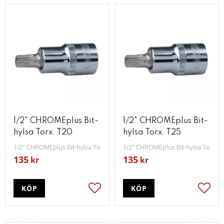
1/2" CHROMEplus Bit-
1/2" CHROMEplus Bit-
hylsa Torx. T20
hylsa Torx. T25
1/2" CHROMEplus Bit-hylsa Torx T20
1/2" CHROMEplus Bit-hylsa Torx T
135
135
kr
kr
KÖP
KÖP
Lägg till i favoriter
Lägg t