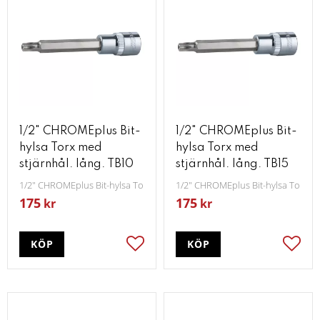
1/2" CHROMEplus Bit-
1/2" CHROMEplus Bit-
hylsa Torx med
hylsa Torx med
stjärnhål. lång. TB10
stjärnhål. lång. TB15
1/2" CHROMEplus Bit-hylsa Torx med stjärnhål lång TB10
1/2" CHROMEplus Bit-hylsa Torx me
175
175
kr
kr
KÖP
KÖP
Lägg till i favoriter
Lägg t