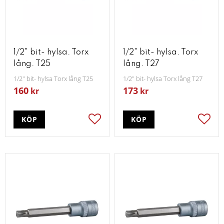
1/2" bit- hylsa. Torx
1/2" bit- hylsa. Torx
lång. T25
lång. T27
1/2" bit- hylsa Torx lång T25
1/2" bit- hylsa Torx lång T27
160
173
kr
kr
KÖP
KÖP
Lägg till i favoriter
Lägg t