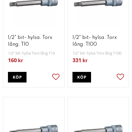
1/2" bit- hylsa. Torx
1/2" bit- hylsa. Torx
lång. T10
lång. T100
1/2" bit- hylsa Torx lång T10
1/2" bit- hylsa Torx lång T100
160
331
kr
kr
KÖP
KÖP
Lägg till i favoriter
Lägg t