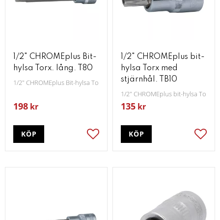
1/2" CHROMEplus Bit-
1/2" CHROMEplus bit-
hylsa Torx. lång. T80
hylsa Torx med
stjärnhål. TB10
1/2" CHROMEplus Bit-hylsa Torx lång T80
1/2" CHROMEplus bit-hylsa Torx m
198
135
kr
kr
KÖP
KÖP
Lägg till i favoriter
Lägg t