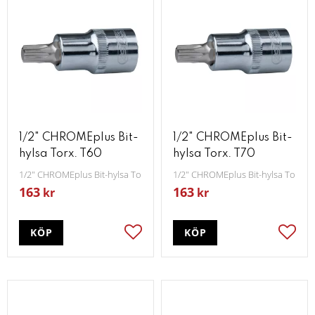
1/2" CHROMEplus Bit-
1/2" CHROMEplus Bit-
hylsa Torx. T60
hylsa Torx. T70
1/2" CHROMEplus Bit-hylsa Torx T60
1/2" CHROMEplus Bit-hylsa Torx T
163
163
kr
kr
KÖP
KÖP
Lägg till i favoriter
Lägg t