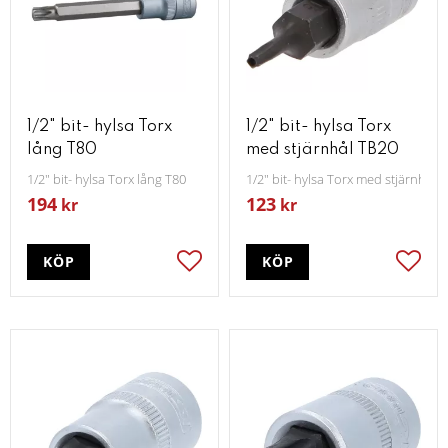
1/2" bit- hylsa Torx
1/2" bit- hylsa Torx
lång T80
med stjärnhål TB20
1/2" bit- hylsa Torx lång T80
1/2" bit- hylsa Torx med stjärnhål 
194
123
kr
kr
KÖP
KÖP
Lägg till i favoriter
Lägg t