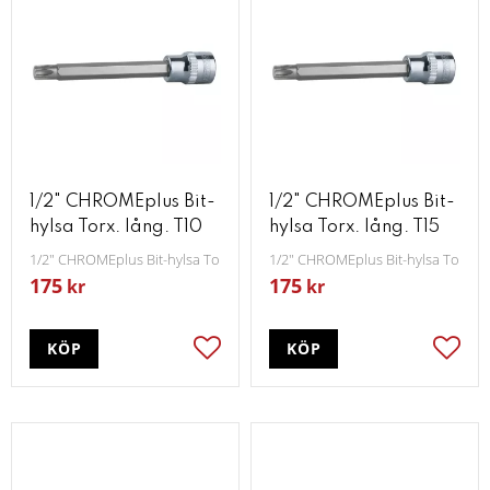
1/2" CHROMEplus Bit-
1/2" CHROMEplus Bit-
hylsa Torx. lång. T10
hylsa Torx. lång. T15
1/2" CHROMEplus Bit-hylsa Torx lång T10
1/2" CHROMEplus Bit-hylsa Torx lå
175
175
kr
kr
KÖP
KÖP
Lägg till i favoriter
Lägg t