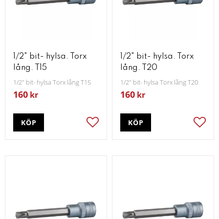
1/2" bit- hylsa. Torx
1/2" bit- hylsa. Torx
lång. T15
lång. T20
1/2" bit- hylsa Torx lång T15
1/2" bit- hylsa Torx lång T20
160
160
kr
kr
KÖP
KÖP
Lägg till i favoriter
Lägg t