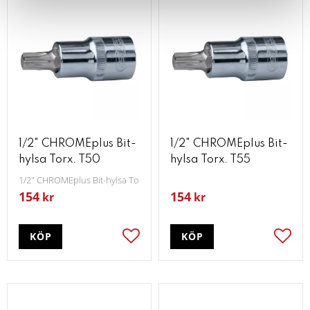
1/2" CHROMEplus Bit-
1/2" CHROMEplus Bit-
hylsa Torx. T50
hylsa Torx. T55
1/2" CHROMEplus Bit-hylsa Torx T50
154
154
kr
kr
KÖP
KÖP
Lägg till i favoriter
Lägg t