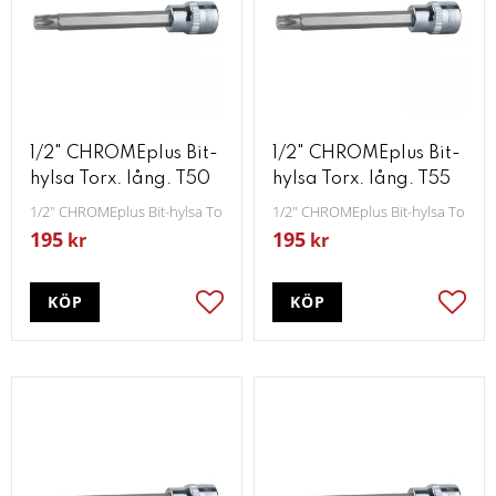
1/2" CHROMEplus Bit-
1/2" CHROMEplus Bit-
hylsa Torx. lång. T50
hylsa Torx. lång. T55
1/2" CHROMEplus Bit-hylsa Torx lång T50
1/2" CHROMEplus Bit-hylsa Torx lå
195
195
kr
kr
KÖP
KÖP
Lägg till i favoriter
Lägg t