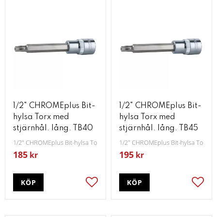
1/2" CHROMEplus Bit-
1/2" CHROMEplus Bit-
hylsa Torx med
hylsa Torx med
stjärnhål. lång. TB40
stjärnhål. lång. TB45
1/2" CHROMEplus Bit-hylsa Torx med stjärnhål lång TB40
1/2" CHROMEplus Bit-hylsa Torx me
185
195
kr
kr
KÖP
KÖP
Lägg till i favoriter
Lägg t