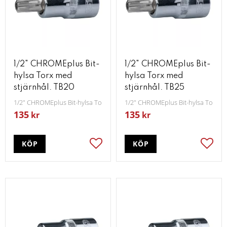
1/2" CHROMEplus Bit-
1/2" CHROMEplus Bit-
hylsa Torx med
hylsa Torx med
stjärnhål. TB20
stjärnhål. TB25
1/2" CHROMEplus Bit-hylsa Torx med stjärnhål TB20
1/2" CHROMEplus Bit-hylsa Torx m
135
135
kr
kr
KÖP
KÖP
Lägg till i favoriter
Lägg t