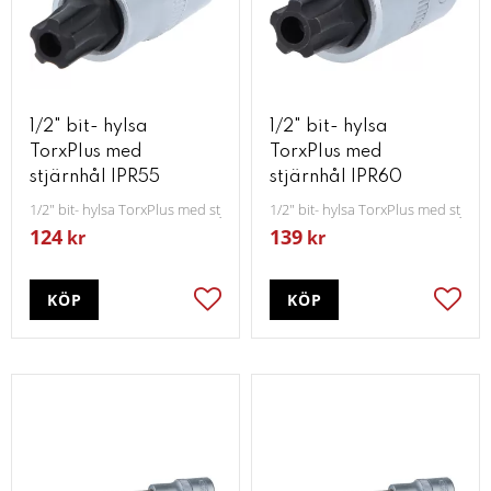
1/2" bit- hylsa
1/2" bit- hylsa
TorxPlus med
TorxPlus med
stjärnhål IPR55
stjärnhål IPR60
1/2" bit- hylsa TorxPlus med stjärnhål IPR55
1/2" bit- hylsa TorxPlus med stjärn
124
139
kr
kr
KÖP
KÖP
Lägg till i favoriter
Lägg t