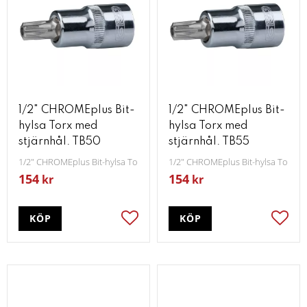
1/2" CHROMEplus Bit-
1/2" CHROMEplus Bit-
hylsa Torx med
hylsa Torx med
stjärnhål. TB50
stjärnhål. TB55
1/2" CHROMEplus Bit-hylsa Torx med stjärnhål TB50
1/2" CHROMEplus Bit-hylsa Torx m
154
154
kr
kr
KÖP
KÖP
Lägg till i favoriter
Lägg t