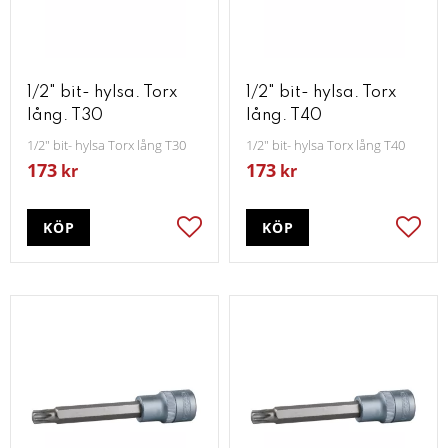
1/2" bit- hylsa. Torx
1/2" bit- hylsa. Torx
lång. T30
lång. T40
1/2" bit- hylsa Torx lång T30
1/2" bit- hylsa Torx lång T40
173
173
kr
kr
KÖP
KÖP
Lägg till i favoriter
Lägg t