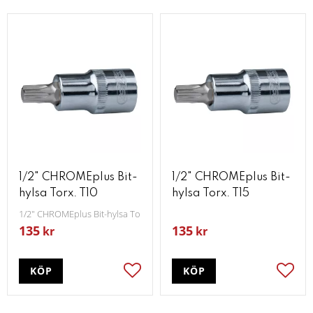
1/2" CHROMEplus Bit-
1/2" CHROMEplus Bit-
hylsa Torx. T10
hylsa Torx. T15
1/2" CHROMEplus Bit-hylsa Torx T10
135
135
kr
kr
KÖP
KÖP
Lägg till i favoriter
Lägg t