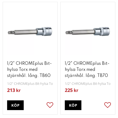
1/2" CHROMEplus Bit-
1/2" CHROMEplus Bit-
hylsa Torx med
hylsa Torx med
stjärnhål. lång. TB60
stjärnhål. lång. TB70
1/2" CHROMEplus Bit-hylsa Torx med stjärnhål lång TB60
1/2" CHROMEplus Bit-hylsa Torx me
213
225
kr
kr
KÖP
KÖP
Lägg till i favoriter
Lägg t