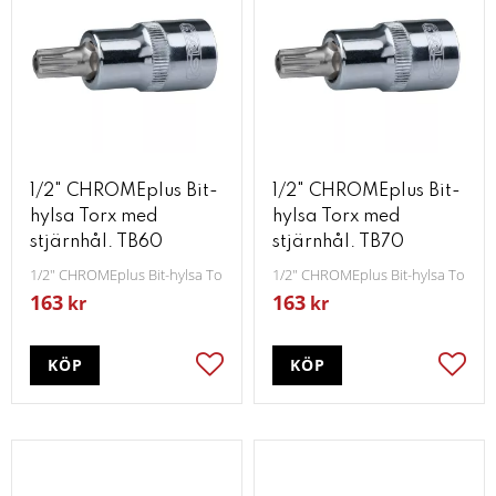
1/2" CHROMEplus Bit-
1/2" CHROMEplus Bit-
hylsa Torx med
hylsa Torx med
stjärnhål. TB60
stjärnhål. TB70
1/2" CHROMEplus Bit-hylsa Torx med stjärnhål TB60
1/2" CHROMEplus Bit-hylsa Torx m
163
163
kr
kr
KÖP
KÖP
Lägg till i favoriter
Lägg t