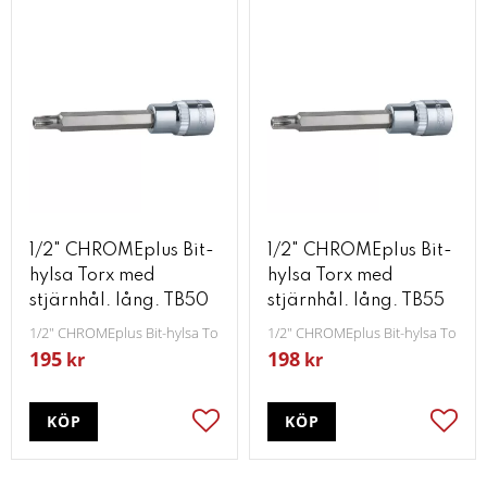
1/2" CHROMEplus Bit-
1/2" CHROMEplus Bit-
hylsa Torx med
hylsa Torx med
stjärnhål. lång. TB50
stjärnhål. lång. TB55
1/2" CHROMEplus Bit-hylsa Torx med stjärnhål lång TB50
1/2" CHROMEplus Bit-hylsa Torx me
195
198
kr
kr
KÖP
KÖP
Lägg till i favoriter
Lägg t