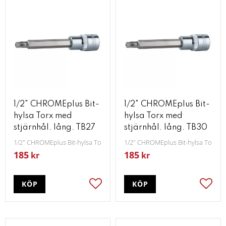
1/2" CHROMEplus Bit-
1/2" CHROMEplus Bit-
hylsa Torx med
hylsa Torx med
stjärnhål. lång. TB27
stjärnhål. lång. TB30
1/2" CHROMEplus Bit-hylsa Torx med stjärnhål lång TB27
1/2" CHROMEplus Bit-hylsa Torx me
185
185
kr
kr
KÖP
KÖP
Lägg till i favoriter
Lägg t