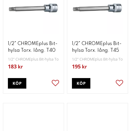
1/2" CHROMEplus Bit-
1/2" CHROMEplus Bit-
hylsa Torx. lång. T40
hylsa Torx. lång. T45
1/2" CHROMEplus Bit-hylsa Torx lång T40
1/2" CHROMEplus Bit-hylsa Torx lå
183
195
kr
kr
KÖP
KÖP
Lägg till i favoriter
Lägg t