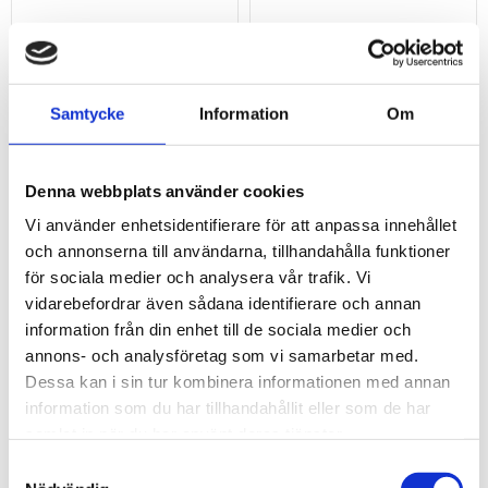
Samtycke
Information
Om
Denna webbplats använder cookies
Vi använder enhetsidentifierare för att anpassa innehållet
och annonserna till användarna, tillhandahålla funktioner
1/2" CHROMEplus Bit-
1/2" CHROMEplus Bit-
hylsa Torx. T27
hylsa Torx. T30
för sociala medier och analysera vår trafik. Vi
vidarebefordrar även sådana identifierare och annan
1/2" CHROMEplus Bit-hylsa Torx T27
1/2" CHROMEplus Bit-hylsa Torx T
information från din enhet till de sociala medier och
144
144
kr
kr
annons- och analysföretag som vi samarbetar med.
Dessa kan i sin tur kombinera informationen med annan
KÖP
KÖP
Lägg till i favoriter
Lägg t
information som du har tillhandahållit eller som de har
samlat in när du har använt deras tjänster.
Samtyckesval