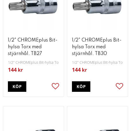
1/2" CHROMEplus Bit-
1/2" CHROMEplus Bit-
hylsa Torx med
hylsa Torx med
stjärnhål. TB27
stjärnhål. TB30
1/2" CHROMEplus Bit-hylsa Torx med stjärnhål TB27
1/2" CHROMEplus Bit-hylsa Torx m
144
144
kr
kr
KÖP
KÖP
Lägg till i favoriter
Lägg t