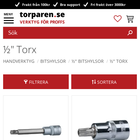
Frakt från 100kr
Bra support
Fri frakt över 3000kr
Meny
Favoriter
Kundv
½" Torx
HANDVERKTYG
BITSHYLSOR
½" BITSHYLSOR
½" TORX
FILTRERA
SORTERA