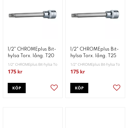
1/2" CHROMEplus Bit-
1/2" CHROMEplus Bit-
hylsa Torx. lång. T20
hylsa Torx. lång. T25
1/2" CHROMEplus Bit-hylsa Torx lång T20
1/2" CHROMEplus Bit-hylsa Torx lå
175
175
kr
kr
KÖP
KÖP
Lägg till i favoriter
Lägg t