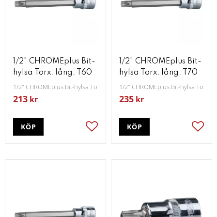
1/2" CHROMEplus Bit-
1/2" CHROMEplus Bit-
hylsa Torx. lång. T60
hylsa Torx. lång. T70
1/2" CHROMEplus Bit-hylsa Torx lång T60
1/2" CHROMEplus Bit-hylsa Torx lå
213
235
kr
kr
KÖP
KÖP
Lägg till i favoriter
Lägg t