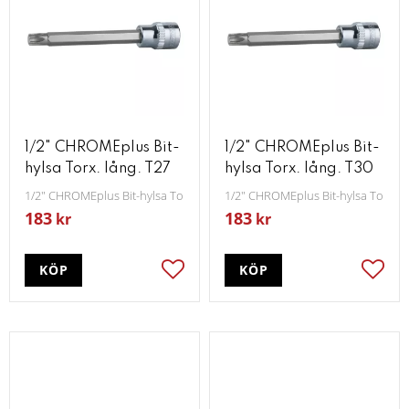
1/2" CHROMEplus Bit-
1/2" CHROMEplus Bit-
hylsa Torx. lång. T27
hylsa Torx. lång. T30
1/2" CHROMEplus Bit-hylsa Torx lång T27
1/2" CHROMEplus Bit-hylsa Torx lå
183
183
kr
kr
KÖP
KÖP
Lägg till i favoriter
Lägg t