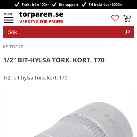
Frakt från 100kr
Bra support
Fri frakt över 3000kr
Meny
Favoriter
Kundv
KS TOOLS
1/2" BIT-HYLSA TORX. KORT. T70
1/2" bit-hylsa Torx. kort. T70