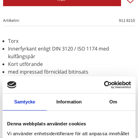
Artikelnr
911.9210
Torx
Innerfyrkant enligt DIN 3120 / ISO 1174 med
kulfångspår
Kort utförande
med inpressad förnicklad bitinsats
för manuell hantering
Matt satinerat
Krom vanadium
Samtycke
Information
Om
Denna webbplats använder cookies
Vi använder enhetsidentifierare för att anpassa innehållet