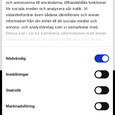
och annonserna till användarna, tillhandahålla funktioner
för sociala medier och analysera vår trafik. Vi
Nyhetsbrev
vidarebefordrar även sådana identifierare och annan
information från din enhet till de sociala medier och
annons- och analysföretag som vi samarbetar med.
Dessa kan i sin tur kombinera informationen med annan
information som du har tillhandahållit eller som de har
PRENUMERERA
samlat in när du har använt deras tjänster.
Samtyckesval
Dina personuppgifter behandlas i enlighet med vår
integritetspolicy
.
Nödvändig
Inställningar
VÅRA LEVERANTÖRER
Statistik
Våra främsta leverantörer är KS Tools verktyg, ATH billyftar
& däckmaskiner och Master luftmaskiner. Kontakta oss
Marknadsföring
gärna om vad som helst då vi gör vårt yttersta för att hjälpa