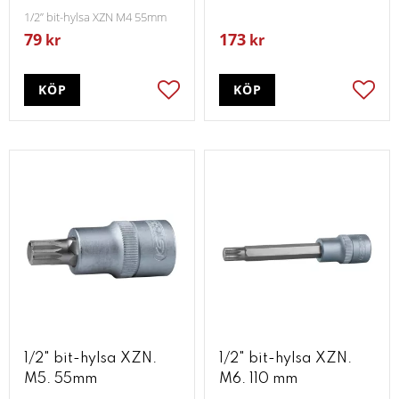
1/2” bit-hylsa XZN M4 55mm
79
173
kr
kr
KÖP
KÖP
Lägg till i favoriter
Lägg t
1/2" bit-hylsa XZN.
1/2" bit-hylsa XZN.
M5. 55mm
M6. 110 mm