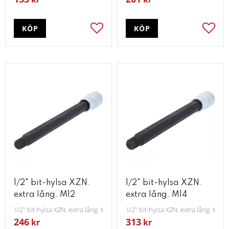
KÖP
KÖP
Lägg till i favoriter
Lägg t
1/2" bit-hylsa XZN.
1/2" bit-hylsa XZN.
extra lång. M12
extra lång. M14
1/2" bit-hylsa XZN. extra lång. M12
1/2" bit-hylsa XZN. extra lång. M14
246
313
kr
kr