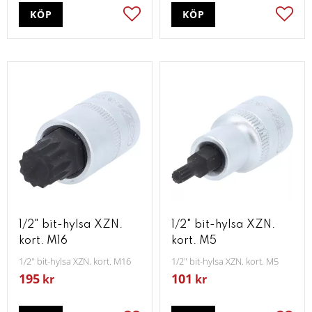
KÖP
KÖP
Lägg till i favoriter
Lägg t
1/2" bit-hylsa XZN.
1/2" bit-hylsa XZN.
kort. M16
kort. M5
1/2" bit-hylsa XZN. kort. M16
1/2" bit-hylsa XZN. kort. M5
195
101
kr
kr