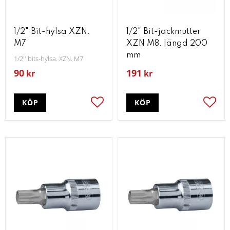
1/2" Bit-hylsa XZN.
1/2" Bit-jackmutter
M7
XZN M8. längd 200
mm
1/2'' bits-hylsa. XZN. M7
90
191
kr
kr
KÖP
KÖP
Lägg till i favoriter
Lägg t