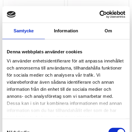
1/2" Kraft Bithylsa
1/2" Kraft Bithylsa
XZN. kort. M14
XZN. kort. M16
Samtycke
Information
Om
1/2” Kraft Bithylsa XZN kort M14
1/2” Kraft Bithylsa XZN kort M16
191
201
kr
kr
Denna webbplats använder cookies
KÖP
KÖP
Lägg till i favoriter
Lägg t
Vi använder enhetsidentifierare för att anpassa innehållet
och annonserna till användarna, tillhandahålla funktioner
för sociala medier och analysera vår trafik. Vi
vidarebefordrar även sådana identifierare och annan
information från din enhet till de sociala medier och
annons- och analysföretag som vi samarbetar med.
Dessa kan i sin tur kombinera informationen med annan
information som du har tillhandahållit eller som de har
samlat in när du har använt deras tjänster.
Samtyckesval