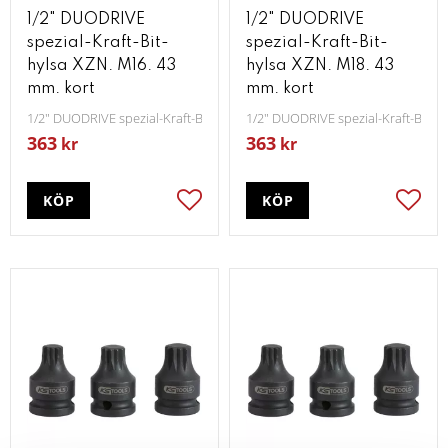
1/2" DUODRIVE
1/2" DUODRIVE
spezial-Kraft-Bit-
spezial-Kraft-Bit-
hylsa XZN. M16. 43
hylsa XZN. M18. 43
mm. kort
mm. kort
1/2" DUODRIVE spezial-Kraft-Bit-hylsa XZN M16 43 mm kort
1/2" DUODRIVE spezial-Kraft-Bit-h
363
363
kr
kr
KÖP
KÖP
Lägg till i favoriter
Lägg t