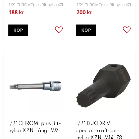
1/2" CHROMEplus Bit-hylsa XZN lång M6
1/2" CHROMEplus Bit-hylsa XZN lå
188
200
kr
kr
KÖP
KÖP
Lägg till i favoriter
Lägg t
1/2" CHROMEplus Bit-
1/2" DUODRIVE
hylsa XZN. lång. M9
special-kraft-bit-
hylsa XZN. M14. 78