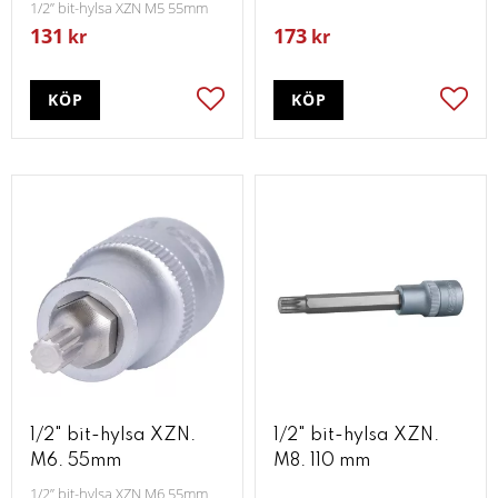
1/2” bit-hylsa XZN M5 55mm
131
173
kr
kr
KÖP
KÖP
Lägg till i favoriter
Lägg t
1/2" bit-hylsa XZN.
1/2" bit-hylsa XZN.
M6. 55mm
M8. 110 mm
1/2” bit-hylsa XZN M6 55mm