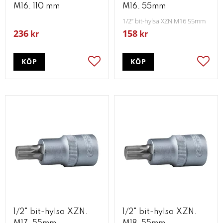
M16. 110 mm
M16. 55mm
1/2” bit-hylsa XZN M16 55mm
236
158
kr
kr
KÖP
KÖP
Lägg till i favoriter
Lägg t
1/2" bit-hylsa XZN.
1/2" bit-hylsa XZN.