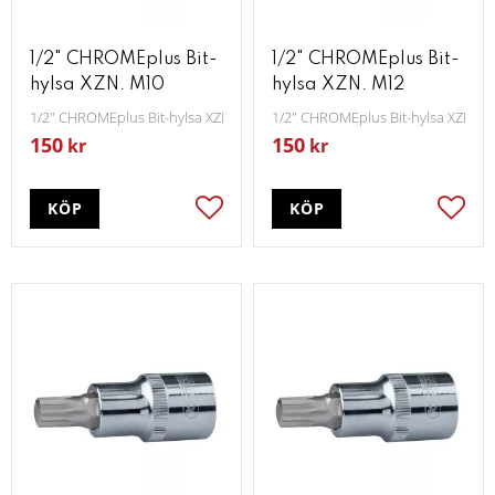
1/2" CHROMEplus Bit-
1/2" CHROMEplus Bit-
hylsa XZN. M10
hylsa XZN. M12
1/2" CHROMEplus Bit-hylsa XZN M10
1/2" CHROMEplus Bit-hylsa XZN M
150
150
kr
kr
KÖP
KÖP
Lägg till i favoriter
Lägg t