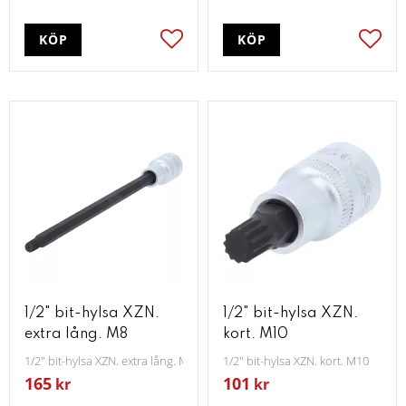
KÖP
KÖP
Lägg till i favoriter
Lägg t
1/2" bit-hylsa XZN.
1/2" bit-hylsa XZN.
extra lång. M8
kort. M10
1/2" bit-hylsa XZN. extra lång. M8
1/2" bit-hylsa XZN. kort. M10
165
101
kr
kr