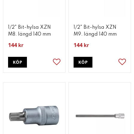
1/2" Bit-hylsa XZN
1/2" Bit-hylsa XZN
M8. längd 140 mm
M9. längd 140 mm
144
144
kr
kr
KÖP
KÖP
Lägg till i favoriter
Lägg t