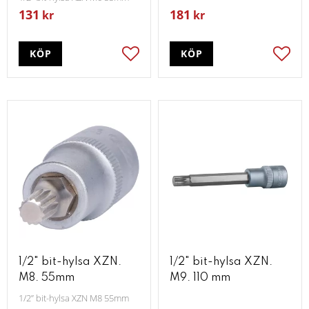
131
181
kr
kr
KÖP
KÖP
Lägg till i favoriter
Lägg t
1/2" bit-hylsa XZN.
1/2" bit-hylsa XZN.
M8. 55mm
M9. 110 mm
1/2” bit-hylsa XZN M8 55mm