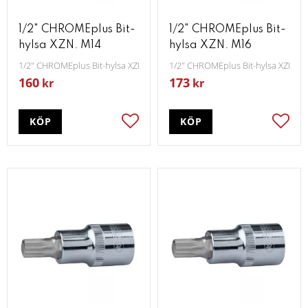
1/2" CHROMEplus Bit-
1/2" CHROMEplus Bit-
hylsa XZN. M14
hylsa XZN. M16
1/2" CHROMEplus Bit-hylsa XZN M14
1/2" CHROMEplus Bit-hylsa XZN M
160
173
kr
kr
KÖP
KÖP
Lägg till i favoriter
Lägg t