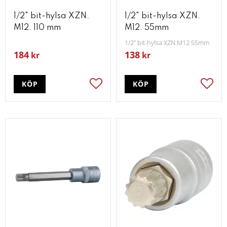
1/2" bit-hylsa XZN.
1/2" bit-hylsa XZN.
M12. 110 mm
M12. 55mm
1/2” bit-hylsa XZN M12 55mm
184
138
kr
kr
KÖP
KÖP
Lägg till i favoriter
Lägg t