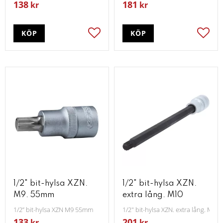
138
181
kr
kr
KÖP
KÖP
Lägg till i favoriter
Lägg t
1/2" bit-hylsa XZN.
1/2" bit-hylsa XZN.
M9. 55mm
extra lång. M10
1/2” bit-hylsa XZN M9 55mm
1/2" bit-hylsa XZN. extra lång. M10
133
201
kr
kr