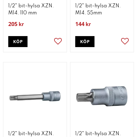
1/2" bit-hylsa XZN.
1/2" bit-hylsa XZN.
M14. 110 mm
M14. 55mm
205
144
kr
kr
KÖP
KÖP
Lägg till i favoriter
Lägg t
1/2" bit-hylsa XZN.
1/2" bit-hylsa XZN.