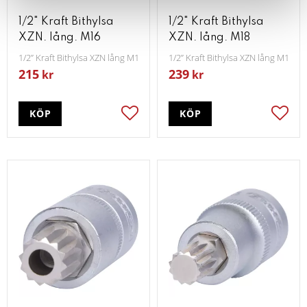
1/2" Kraft Bithylsa
1/2" Kraft Bithylsa
XZN. lång. M16
XZN. lång. M18
1/2” Kraft Bithylsa XZN lång M16
1/2” Kraft Bithylsa XZN lång M18
215
239
kr
kr
KÖP
KÖP
Lägg till i favoriter
Lägg t