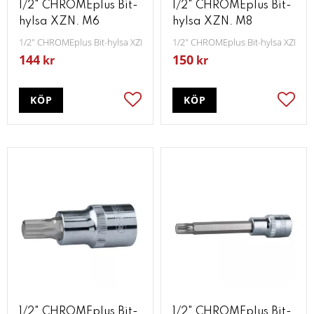
1/2" CHROMEplus Bit-
1/2" CHROMEplus Bit-
hylsa XZN. M6
hylsa XZN. M8
1/2" CHROMEplus Bit-hylsa XZN M6
1/2" CHROMEplus Bit-hylsa XZN M
144
150
kr
kr
KÖP
KÖP
Lägg till i favoriter
Lägg t
1/2" CHROMEplus Bit-
1/2" CHROMEplus Bit-