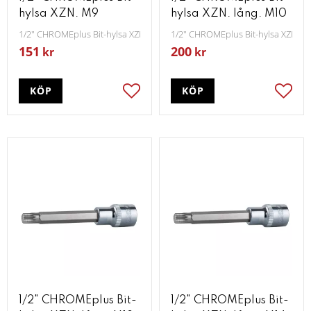
hylsa XZN. M9
hylsa XZN. lång. M10
1/2" CHROMEplus Bit-hylsa XZN M9
1/2" CHROMEplus Bit-hylsa XZN lå
151
200
kr
kr
KÖP
KÖP
Lägg till i favoriter
Lägg t
1/2" CHROMEplus Bit-
1/2" CHROMEplus Bit-