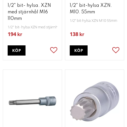
1/2" bit- hylsa. XZN
1/2" bit-hylsa XZN.
med stjärnhål M16
M10. 55mm
110mm
1/2” bit-hylsa XZN M10 55mm
1/2" bit- hylsa XZN med stjärnhål M16 110mm
194
138
kr
kr
KÖP
KÖP
Lägg till i favoriter
Lägg t