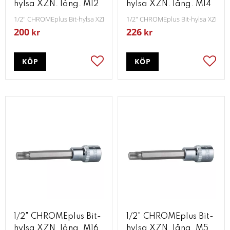
hylsa XZN. lång. M12
hylsa XZN. lång. M14
1/2" CHROMEplus Bit-hylsa XZN lång M12
1/2" CHROMEplus Bit-hylsa XZN lå
200
226
kr
kr
KÖP
KÖP
Lägg till i favoriter
Lägg t
1/2" CHROMEplus Bit-
1/2" CHROMEplus Bit-
hylsa XZN. lång. M16
hylsa XZN. lång. M5