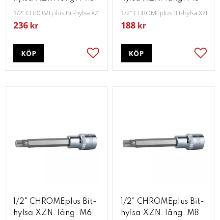
1/2" CHROMEplus Bit-hylsa XZN lång M16
1/2" CHROMEplus Bit-hylsa XZN lå
236
188
kr
kr
KÖP
KÖP
Lägg till i favoriter
Lägg t
1/2" CHROMEplus Bit-
1/2" CHROMEplus Bit-
hylsa XZN. lång. M6
hylsa XZN. lång. M8