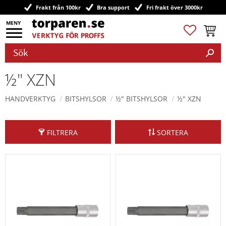
Frakt från 100kr
Bra support
Fri frakt över 3000kr
Meny
Favoriter
Kundv
½" XZN
HANDVERKTYG
BITSHYLSOR
½" BITSHYLSOR
½" XZN
FILTRERA
SORTERA