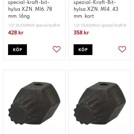
special-kraft-bit-
spezial-Kraft-Bit-
hylsa XZN. M16. 78
hylsa XZN. M14. 43
mm. lång
mm. kort
1/2" DUODRIVE special-kraft-bit-hylsa XZN M16 78 mm lång
1/2" DUODRIVE spezial-Kraft-Bit-h
428
358
kr
kr
KÖP
KÖP
Lägg till i favoriter
Lägg t