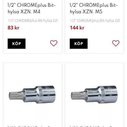
1/2" CHROMEplus Bit-
1/2" CHROMEplus Bit-
hylsa XZN. M4
hylsa XZN. M5
1/2" CHROMEplus Bit-hylsa XZN M4
1/2" CHROMEplus Bit-hylsa XZN M
83
144
kr
kr
KÖP
KÖP
Lägg till i favoriter
Lägg t