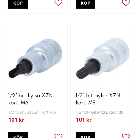
KÖP
KÖP
Lägg till i favoriter
Lägg t
1/2" bit-hylsa XZN.
1/2" bit-hylsa XZN.
kort. M6
kort. M8
1/2" bit-hylsa XZN. kort. M6
1/2" bit-hylsa XZN. kort. M8
101
101
kr
kr
KÖP
KÖP