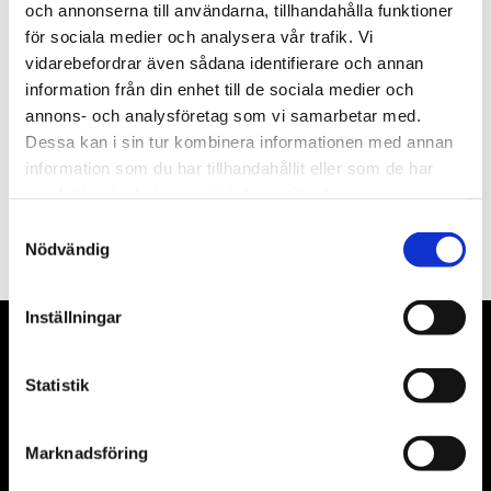
och annonserna till användarna, tillhandahålla funktioner
för sociala medier och analysera vår trafik. Vi
Nyhetsbrev
vidarebefordrar även sådana identifierare och annan
information från din enhet till de sociala medier och
annons- och analysföretag som vi samarbetar med.
Dessa kan i sin tur kombinera informationen med annan
information som du har tillhandahållit eller som de har
PRENUMERERA
samlat in när du har använt deras tjänster.
Samtyckesval
Dina personuppgifter behandlas i enlighet med vår
integritetspolicy
.
Nödvändig
Inställningar
VÅRA LEVERANTÖRER
Statistik
Våra främsta leverantörer är KS Tools verktyg, ATH billyftar
& däckmaskiner och Master luftmaskiner. Kontakta oss
Marknadsföring
gärna om vad som helst då vi gör vårt yttersta för att hjälpa