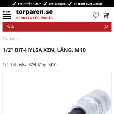
Frakt från 100kr
Bra support
Fri frakt över 3000kr
Meny
Favoriter
Kundv
KS TOOLS
1/2" BIT-HYLSA XZN. LÅNG. M10
1/2" bit-hylsa XZN. lång. M10