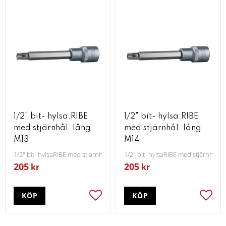
1/2" bit- hylsa.RIBE
1/2" bit- hylsa.RIBE
med stjärnhål. lång
med stjärnhål. lång
M13
M14
1/2" bit- hylsaRIBE med stjärnhål lång M13
1/2" bit- hylsaRIBE med stjärnhål 
205
205
kr
kr
KÖP
KÖP
Lägg till i favoriter
Lägg t