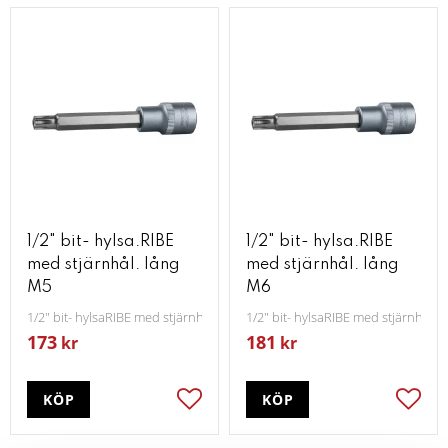
1/2" bit- hylsa.RIBE
1/2" bit- hylsa.RIBE
med stjärnhål. lång
med stjärnhål. lång
M5
M6
1/2" bit- hylsaRIBE med stjärnhål lång M5
1/2" bit- hylsaRIBE med stjärnhål l
173
181
kr
kr
KÖP
KÖP
Lägg till i favoriter
Lägg t