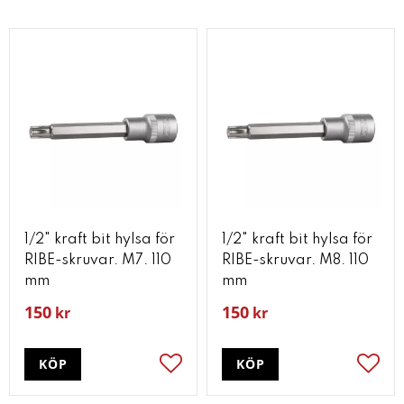
1/2" kraft bit hylsa för
1/2" kraft bit hylsa för
RIBE-skruvar. M7. 110
RIBE-skruvar. M8. 110
mm
mm
150
150
kr
kr
KÖP
KÖP
Lägg till i favoriter
Lägg t