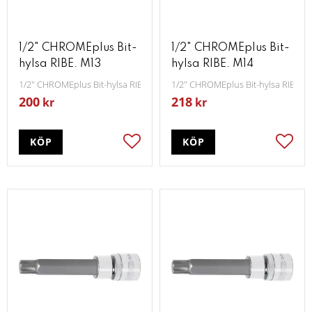
1/2" CHROMEplus Bit-
1/2" CHROMEplus Bit-
hylsa RIBE. M13
hylsa RIBE. M14
1/2" CHROMEplus Bit-hylsa RIBE M13
1/2" CHROMEplus Bit-hylsa RIBE M
200
218
kr
kr
KÖP
KÖP
Lägg till i favoriter
Lägg t