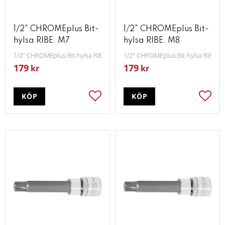
1/2" CHROMEplus Bit-
1/2" CHROMEplus Bit-
hylsa RIBE. M7
hylsa RIBE. M8
1/2" CHROMEplus Bit-hylsa RIBE M7
1/2" CHROMEplus Bit-hylsa RIBE M
179
179
kr
kr
KÖP
KÖP
Lägg till i favoriter
Lägg t