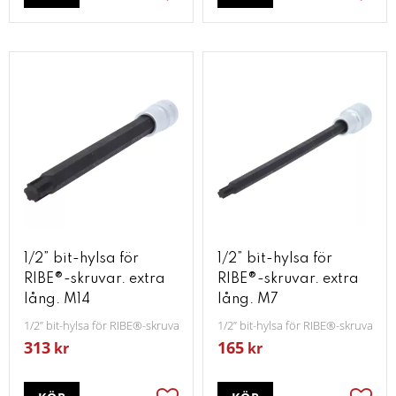
Lägg till i favoriter
Lägg t
1/2” bit-hylsa för
1/2” bit-hylsa för
RIBE®-skruvar. extra
RIBE®-skruvar. extra
lång. M14
lång. M7
1/2” bit-hylsa för RIBE®-skruvar. extra lång. M14
1/2” bit-hylsa för RIBE®-skruvar. ex
313
165
kr
kr