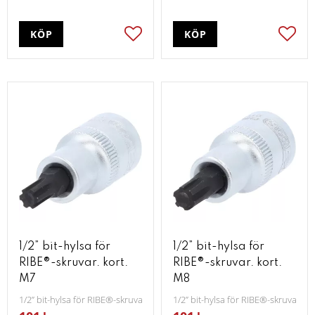
KÖP
KÖP
Lägg till i favoriter
Lägg t
1/2” bit-hylsa för
1/2” bit-hylsa för
RIBE®-skruvar. kort.
RIBE®-skruvar. kort.
M7
M8
1/2” bit-hylsa för RIBE®-skruvar. kort. M7
1/2” bit-hylsa för RIBE®-skruvar. ko