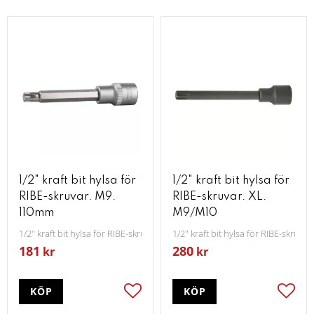
1/2" kraft bit hylsa för
1/2" kraft bit hylsa för
RIBE-skruvar. M9.
RIBE-skruvar. XL.
110mm
M9/M10
1/2" kraft bit hylsa för RIBE-skruvar. M9. 110mm
1/2" kraft bit hylsa för RIBE-skruva
181
280
kr
kr
KÖP
KÖP
Lägg till i favoriter
Lägg t