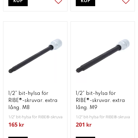
KÖP
KÖP
Lägg till i favoriter
Lägg t
1/2” bit-hylsa för
1/2” bit-hylsa för
RIBE®-skruvar. extra
RIBE®-skruvar. extra
lång. M8
lång. M9
1/2” bit-hylsa för RIBE®-skruvar. extra lång. M8
1/2” bit-hylsa för RIBE®-skruvar. ex
165
201
kr
kr