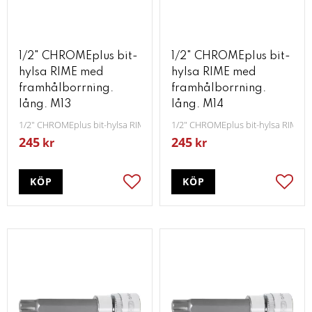
1/2" CHROMEplus bit-
1/2" CHROMEplus bit-
hylsa RIME med
hylsa RIME med
framhålborrning.
framhålborrning.
lång. M13
lång. M14
1/2" CHROMEplus bit-hylsa RIME med framhålborrning lång M13
1/2" CHROMEplus bit-hylsa RIME 
245
245
kr
kr
KÖP
KÖP
Lägg till i favoriter
Lägg t