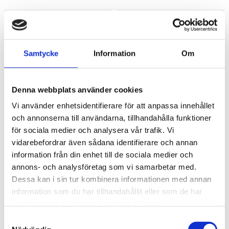
Samtycke
Information
Om
Denna webbplats använder cookies
Vi använder enhetsidentifierare för att anpassa innehållet
och annonserna till användarna, tillhandahålla funktioner
1/2" bit- hylsa.RIBE
1/2" bit- hylsa.RIBE
för sociala medier och analysera vår trafik. Vi
med stjärnhål. lång
med stjärnhål. lång
vidarebefordrar även sådana identifierare och annan
M7
M8
information från din enhet till de sociala medier och
annons- och analysföretag som vi samarbetar med.
1/2" bit- hylsaRIBE med stjärnhål lång M7
1/2" bit- hylsaRIBE med stjärnhål l
181
181
Dessa kan i sin tur kombinera informationen med annan
kr
kr
information som du har tillhandahållit eller som de har
samlat in när du har använt deras tjänster.
KÖP
KÖP
Lägg till i favoriter
Lägg t
Samtyckesval