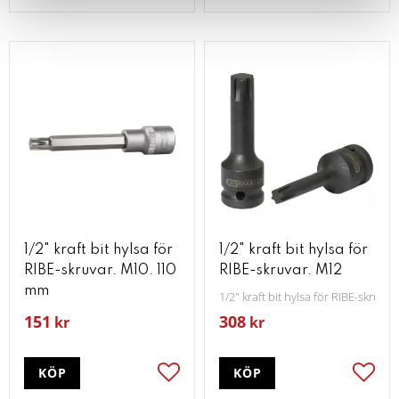
1/2" kraft bit hylsa för
1/2" kraft bit hylsa för
RIBE-skruvar. M10. 110
RIBE-skruvar. M12
mm
1/2" kraft bit hylsa för RIBE-skruva
151
308
kr
kr
KÖP
KÖP
Lägg till i favoriter
Lägg t