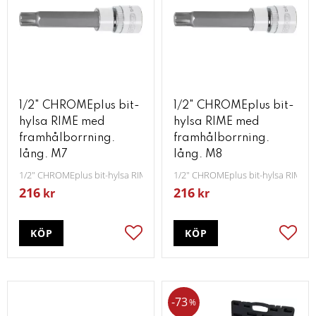
1/2" CHROMEplus bit-
1/2" CHROMEplus bit-
hylsa RIME med
hylsa RIME med
framhålborrning.
framhålborrning.
lång. M7
lång. M8
1/2" CHROMEplus bit-hylsa RIME med framhålborrning lång M7
1/2" CHROMEplus bit-hylsa RIME m
216
216
kr
kr
KÖP
KÖP
Lägg till i favoriter
Lägg t
73
%