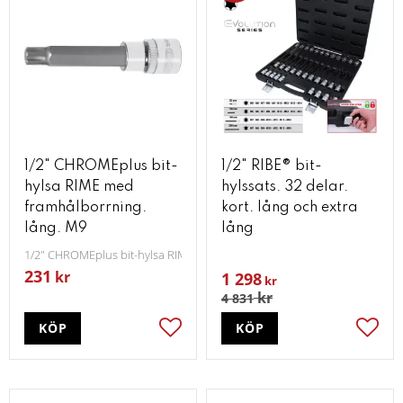
1/2" CHROMEplus bit-
1/2" RIBE® bit-
hylsa RIME med
hylssats. 32 delar.
framhålborrning.
kort. lång och extra
lång. M9
lång
1/2" CHROMEplus bit-hylsa RIME med framhålborrning lång M9
231
kr
1 298
kr
kr
4 831
KÖP
KÖP
Lägg till i favoriter
Lägg t