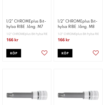
1/2" CHROMEplus Bit-
1/2" CHROMEplus Bit-
hylsa RIBE .lång. M7
hylsa RIBE .lång. M8
1/2" CHROMEplus Bit-hylsa RIBE lång M7
1/2" CHROMEplus Bit-hylsa RIBE l
166
166
kr
kr
KÖP
KÖP
Lägg till i favoriter
Lägg t