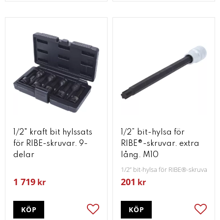
1/2" kraft bit hylssats
1/2” bit-hylsa för
för RIBE-skruvar. 9-
RIBE®-skruvar. extra
delar
lång. M10
1/2” bit-hylsa för RIBE®-skruvar. e
1 719
201
kr
kr
KÖP
KÖP
Lägg till i favoriter
Lägg t