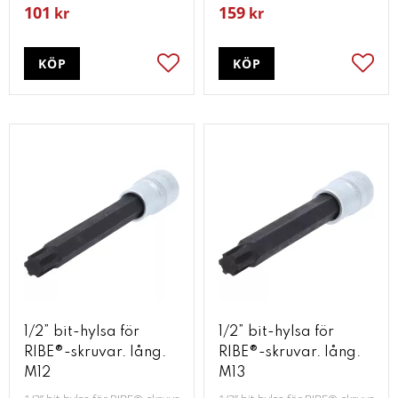
101
159
kr
kr
KÖP
KÖP
Lägg till i favoriter
Lägg t
1/2” bit-hylsa för
1/2” bit-hylsa för
RIBE®-skruvar. lång.
RIBE®-skruvar. lång.
M12
M13