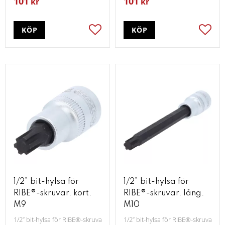
101
101
kr
kr
KÖP
KÖP
Lägg till i favoriter
Lägg t
1/2” bit-hylsa för
1/2” bit-hylsa för
RIBE®-skruvar. kort.
RIBE®-skruvar. lång.
M9
M10
1/2” bit-hylsa för RIBE®-skruvar. kort. M9
1/2” bit-hylsa för RIBE®-skruvar. l