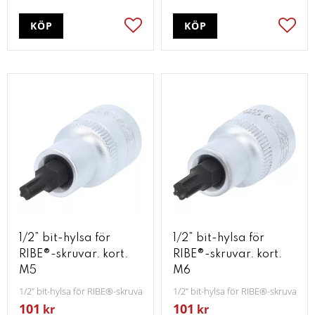
KÖP
KÖP
Lägg till i favoriter
Lägg t
1/2” bit-hylsa för
1/2” bit-hylsa för
RIBE®-skruvar. kort.
RIBE®-skruvar. kort.
M5
M6
1/2” bit-hylsa för RIBE®-skruvar. kort. M5
1/2” bit-hylsa för RIBE®-skruvar. ko
101
101
kr
kr