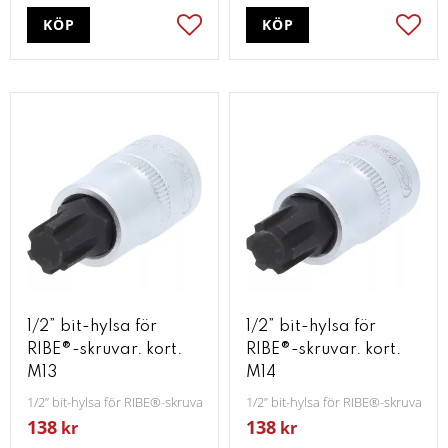
KÖP
KÖP
Lägg till i favoriter
Lägg t
1/2” bit-hylsa för
1/2” bit-hylsa för
RIBE®-skruvar. kort.
RIBE®-skruvar. kort.
M13
M14
1/2” bit-hylsa för RIBE®-skruvar. kort. M13
1/2” bit-hylsa för RIBE®-skruvar. ko
138
138
kr
kr