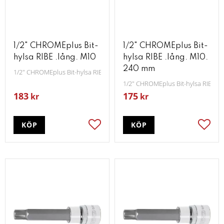
1/2" CHROMEplus Bit-
1/2" CHROMEplus Bit-
hylsa RIBE .lång. M10
hylsa RIBE .lång. M10.
240 mm
1/2" CHROMEplus Bit-hylsa RIBE lång M10
1/2" CHROMEplus Bit-hylsa RIBE l
183
175
kr
kr
KÖP
KÖP
Lägg till i favoriter
Lägg t