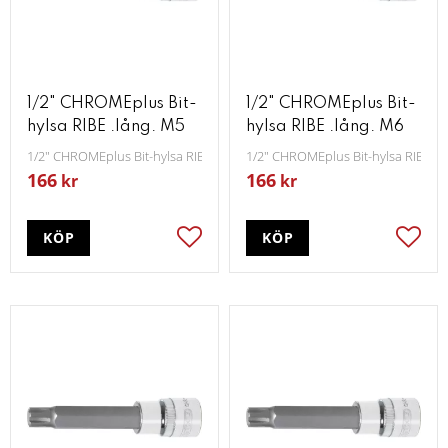
1/2" CHROMEplus Bit-
1/2" CHROMEplus Bit-
hylsa RIBE .lång. M5
hylsa RIBE .lång. M6
1/2" CHROMEplus Bit-hylsa RIBE lång M5
1/2" CHROMEplus Bit-hylsa RIBE l
166
166
kr
kr
KÖP
KÖP
Lägg till i favoriter
Lägg t