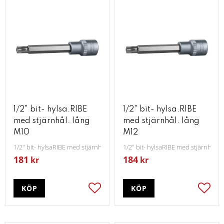
1/2" bit- hylsa.RIBE
1/2" bit- hylsa.RIBE
med stjärnhål. lång
med stjärnhål. lång
M10
M12
1/2" bit- hylsaRIBE med stjärnhål lång M10
1/2" bit- hylsaRIBE med stjärnhål 
181
184
kr
kr
KÖP
KÖP
Lägg till i favoriter
Lägg t