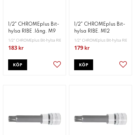
1/2" CHROMEplus Bit-
1/2" CHROMEplus Bit-
hylsa RIBE .lång. M9
hylsa RIBE. M12
1/2" CHROMEplus Bit-hylsa RIBE lång M9
1/2" CHROMEplus Bit-hylsa RIBE M
183
179
kr
kr
KÖP
KÖP
Lägg till i favoriter
Lägg t