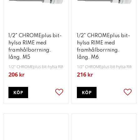
1/2" CHROMEplus bit-
1/2" CHROMEplus bit-
hylsa RIME med
hylsa RIME med
framhålborrning.
framhålborrning.
lång. M5
lång. M6
1/2" CHROMEplus bit-hylsa RIME med framhålborrning lång M5
1/2" CHROMEplus bit-hylsa RIME m
206
216
kr
kr
KÖP
KÖP
Lägg till i favoriter
Lägg t