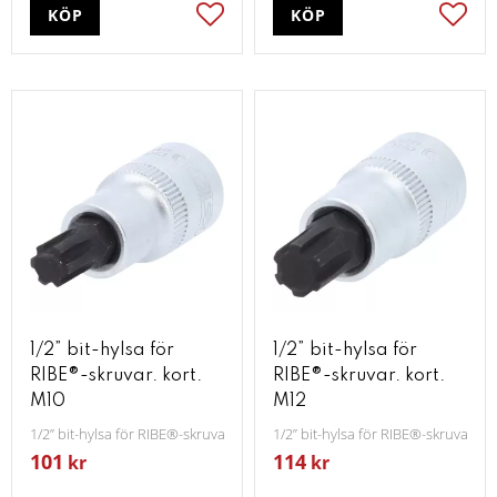
KÖP
KÖP
Lägg till i favoriter
Lägg t
1/2” bit-hylsa för
1/2” bit-hylsa för
RIBE®-skruvar. kort.
RIBE®-skruvar. kort.
M10
M12
1/2” bit-hylsa för RIBE®-skruvar. kort. M10
1/2” bit-hylsa för RIBE®-skruvar. ko
101
114
kr
kr