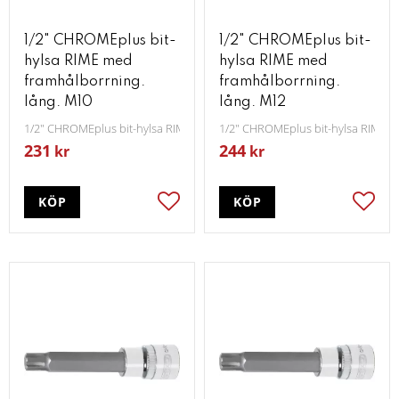
1/2" CHROMEplus bit-
1/2" CHROMEplus bit-
hylsa RIME med
hylsa RIME med
framhålborrning.
framhålborrning.
lång. M10
lång. M12
1/2" CHROMEplus bit-hylsa RIME med framhålborrning lång M10
1/2" CHROMEplus bit-hylsa RIME 
231
244
kr
kr
KÖP
KÖP
Lägg till i favoriter
Lägg t