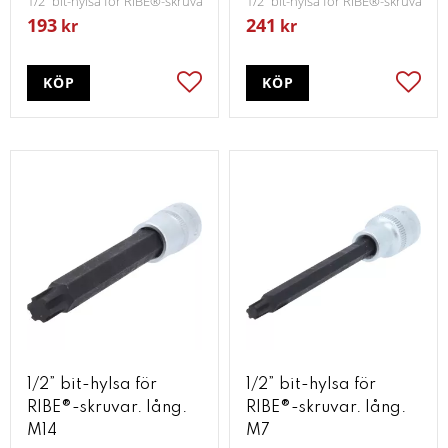
1/2” bit-hylsa för RIBE®-skruvar. lång. M12
1/2” bit-hylsa för RIBE®-skruvar. l
193
241
kr
kr
KÖP
KÖP
Lägg till i favoriter
Lägg t
1/2” bit-hylsa för
1/2” bit-hylsa för
RIBE®-skruvar. lång.
RIBE®-skruvar. lång.
M14
M7