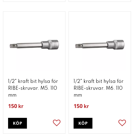
1/2" kraft bit hylsa för
1/2" kraft bit hylsa för
RIBE-skruvar. M5. 110
RIBE-skruvar. M6. 110
mm
mm
150
150
kr
kr
KÖP
KÖP
Lägg till i favoriter
Lägg t