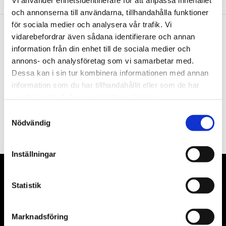
Vi använder enhetsidentifierare för att anpassa innehållet
och annonserna till användarna, tillhandahålla funktioner
för sociala medier och analysera vår trafik. Vi
vidarebefordrar även sådana identifierare och annan
Nyhetsbrev
information från din enhet till de sociala medier och
annons- och analysföretag som vi samarbetar med.
Dessa kan i sin tur kombinera informationen med annan
information som du har tillhandahållit eller som de har
samlat in när du har använt deras tjänster.
PRENUMERERA
Samtyckesval
Nödvändig
Dina personuppgifter behandlas i enlighet med vår
integritetspolicy
.
Inställningar
VÅRA LEVERANTÖRER
Statistik
Våra främsta leverantörer är KS Tools verktyg, ATH billyftar
& däckmaskiner och Master luftmaskiner. Kontakta oss
Marknadsföring