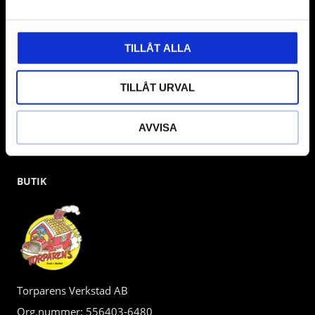
gärna om vad som helst då vi gör vårt yttersta för att hjälpa
kunden.
TILLÅT ALLA
TILLÅT URVAL
AVVISA
BUTIK
Torparens Verkstad AB
Org.nummer: 556403-6480