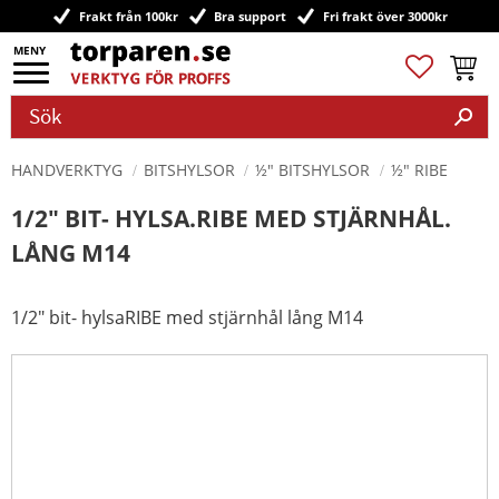
Frakt från 100kr
Bra support
Fri frakt över 3000kr
Meny
Favoriter
Kundv
HANDVERKTYG
BITSHYLSOR
½" BITSHYLSOR
½" RIBE
1/2" BIT- HYLSA.RIBE MED STJÄRNHÅL.
LÅNG M14
1/2" bit- hylsaRIBE med stjärnhål lång M14