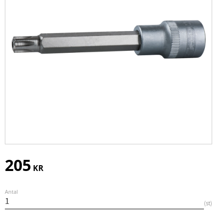
205
KR
Antal
st