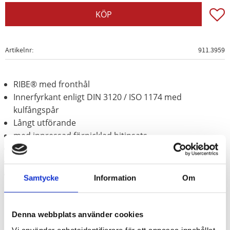
Lägg t
KÖP
Artikelnr
911.3959
RIBE® med fronthål
Innerfyrkant enligt DIN 3120 / ISO 1174 med
kulfångspår
Långt utförande
med inpressad förnicklad bitinsats
för manuell hantering
Matt satinerat
Krom vanadium
Samtycke
Information
Om
Denna webbplats använder cookies