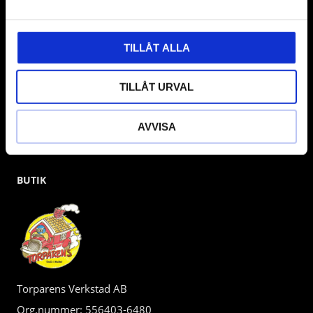
gärna om vad som helst då vi gör vårt yttersta för att hjälpa
kunden.
TILLÅT ALLA
TILLÅT URVAL
AVVISA
BUTIK
Torparens Verkstad AB
Org.nummer: 556403-6480