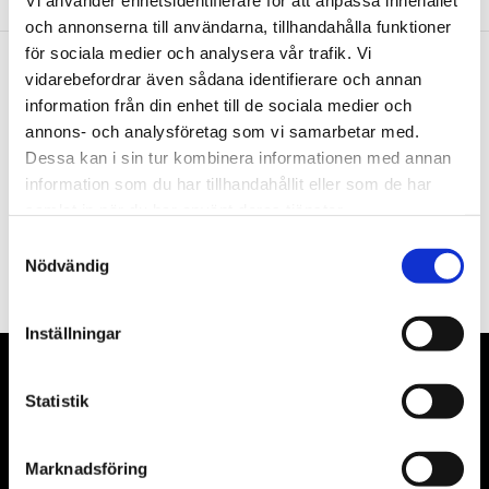
Vi använder enhetsidentifierare för att anpassa innehållet
och annonserna till användarna, tillhandahålla funktioner
för sociala medier och analysera vår trafik. Vi
vidarebefordrar även sådana identifierare och annan
Nyhetsbrev
information från din enhet till de sociala medier och
annons- och analysföretag som vi samarbetar med.
Dessa kan i sin tur kombinera informationen med annan
information som du har tillhandahållit eller som de har
samlat in när du har använt deras tjänster.
PRENUMERERA
Samtyckesval
Nödvändig
Dina personuppgifter behandlas i enlighet med vår
integritetspolicy
.
Inställningar
VÅRA LEVERANTÖRER
Statistik
Våra främsta leverantörer är KS Tools verktyg, ATH billyftar
& däckmaskiner och Master luftmaskiner. Kontakta oss
Marknadsföring