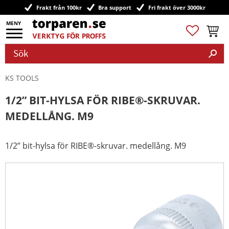
Frakt från 100kr
Bra support
Fri frakt över 3000kr
Meny
Favoriter
Kundv
KS TOOLS
1/2” BIT-HYLSA FÖR RIBE®-SKRUVAR.
MEDELLÅNG. M9
1/2” bit-hylsa för RIBE®-skruvar. medellång. M9