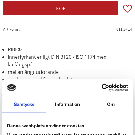
Lägg t
KÖP
Artikelnr
911.9414
RIBE®
Innerfyrkant enligt DIN 3120 / ISO 1174 med
kulfångspår
mellanlångt utförande
med inpressad förnicklad bitinsats
för manuell hantering
Matt satinerat
Krom vanadium
Samtycke
Information
Om
Denna webbplats använder cookies