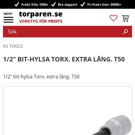
Frakt från 100kr
Bra support
Fri frakt över 3000kr
Meny
Favoriter
Kundv
KS TOOLS
1/2" BIT-HYLSA TORX. EXTRA LÅNG. T50
1/2" bit-hylsa Torx. extra lång. T50