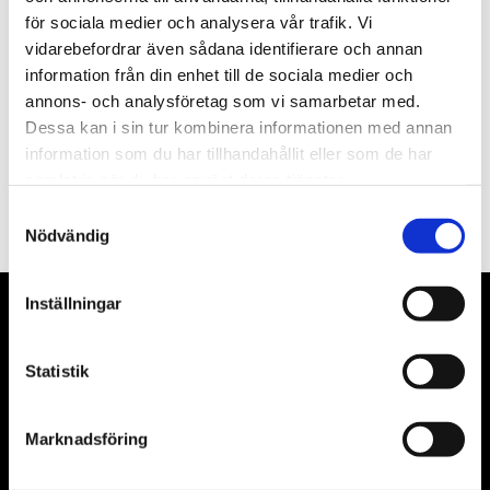
för sociala medier och analysera vår trafik. Vi
Nyhetsbrev
vidarebefordrar även sådana identifierare och annan
information från din enhet till de sociala medier och
annons- och analysföretag som vi samarbetar med.
Dessa kan i sin tur kombinera informationen med annan
information som du har tillhandahållit eller som de har
PRENUMERERA
samlat in när du har använt deras tjänster.
Dina personuppgifter behandlas i enlighet med vår
integritetspolicy
.
Samtyckesval
Nödvändig
Inställningar
VÅRA LEVERANTÖRER
Statistik
Våra främsta leverantörer är KS Tools verktyg, ATH billyftar
& däckmaskiner och Master luftmaskiner. Kontakta oss
gärna om vad som helst då vi gör vårt yttersta för att hjälpa
Marknadsföring
kunden.