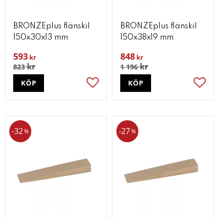
BRONZEplus flänskil
BRONZEplus flänskil
150x30x13 mm
150x38x19 mm
593
848
kr
kr
kr
kr
823
1 196
KÖP
KÖP
Lägg till i favoriter
Lägg t
32
27
%
%