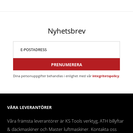
Nyhetsbrev
PRENUMERERA
Dina personuppgifter behandlas i enlighet med vår
integritetspolicy
.
VÅRA LEVERANTÖRER
Våra främsta leverantörer är KS Tools verktyg, ATH billyftar
& däckmaskiner och Master luftmaskiner. Kontakta oss