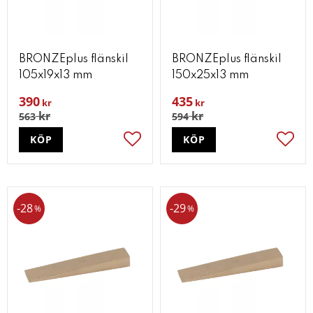
BRONZEplus flänskil
BRONZEplus flänskil
105x19x13 mm
150x25x13 mm
390
435
kr
kr
kr
kr
563
594
KÖP
KÖP
Lägg till i favoriter
Lägg t
28
29
%
%