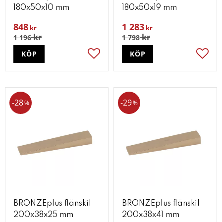
180x50x10 mm
180x50x19 mm
848
1 283
kr
kr
kr
kr
1 196
1 798
KÖP
KÖP
Lägg till i favoriter
Lägg t
28
29
%
%
BRONZEplus flänskil
BRONZEplus flänskil
200x38x25 mm
200x38x41 mm