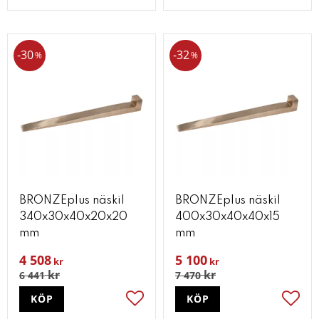
30
32
%
%
BRONZEplus näskil
BRONZEplus näskil
340x30x40x20x20
400x30x40x40x15
mm
mm
4 508
5 100
kr
kr
kr
kr
6 441
7 470
KÖP
KÖP
Lägg till i favoriter
Lägg t