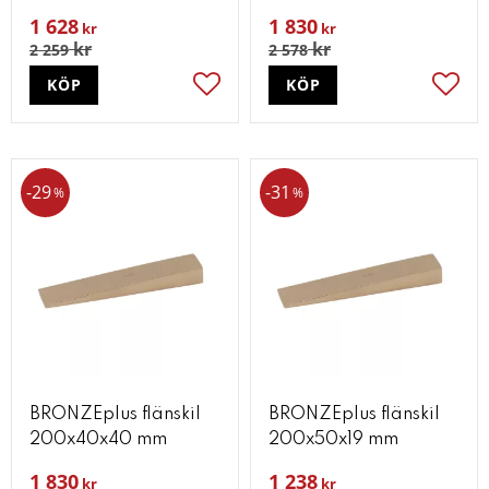
1 628
1 830
kr
kr
kr
kr
2 259
2 578
KÖP
KÖP
Lägg till i favoriter
Lägg t
29
31
%
%
BRONZEplus flänskil
BRONZEplus flänskil
200x40x40 mm
200x50x19 mm
1 830
1 238
kr
kr