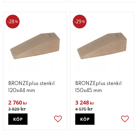
28
29
%
%
BRONZEplus stenkil
BRONZEplus stenkil
120x44 mm
150x45 mm
2 760
3 248
kr
kr
kr
kr
3 820
4 575
KÖP
KÖP
Lägg till i favoriter
Lägg t