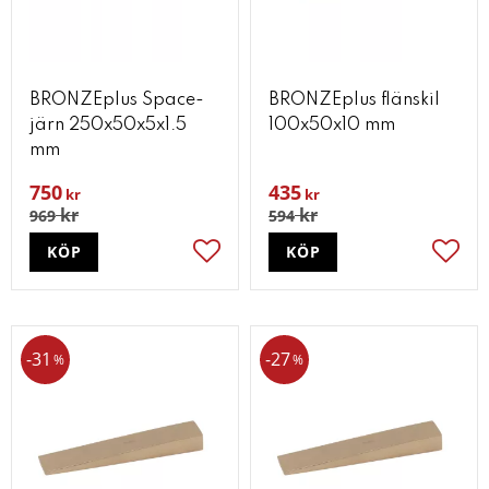
BRONZEplus Space-
BRONZEplus flänskil
järn 250x50x5x1.5
100x50x10 mm
mm
750
435
kr
kr
kr
kr
969
594
KÖP
KÖP
Lägg till i favoriter
Lägg t
31
27
%
%