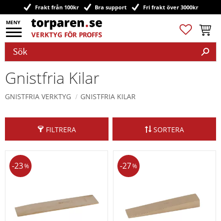
Frakt från 100kr
Bra support
Fri frakt över 3000kr
Meny
Favoriter
Kundv
Gnistfria Kilar
GNISTFRIA VERKTYG
GNISTFRIA KILAR
FILTRERA
SORTERA
23
27
%
%