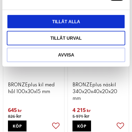
TILLÅT ALLA
22
29
%
%
TILLÅT URVAL
AVVISA
BRONZEplus kil med
BRONZEplus näskil
hål 100x30x15 mm
340x20x40x20x20
mm
645
4 215
kr
kr
kr
kr
826
5 971
KÖP
KÖP
Lägg till i favoriter
Lägg t