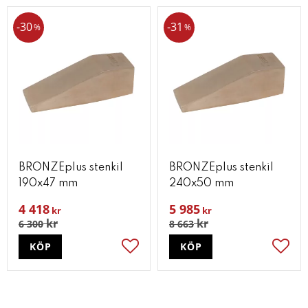
30
31
%
%
BRONZEplus stenkil
BRONZEplus stenkil
190x47 mm
240x50 mm
4 418
5 985
kr
kr
kr
kr
6 300
8 663
KÖP
KÖP
Lägg till i favoriter
Lägg t