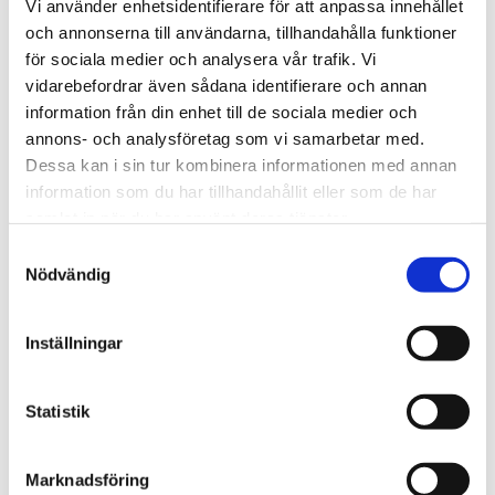
Vi använder enhetsidentifierare för att anpassa innehållet
KÖP
KÖP
Lägg till i favoriter
Lägg t
och annonserna till användarna, tillhandahålla funktioner
för sociala medier och analysera vår trafik. Vi
vidarebefordrar även sådana identifierare och annan
information från din enhet till de sociala medier och
63
25
%
%
annons- och analysföretag som vi samarbetar med.
Dessa kan i sin tur kombinera informationen med annan
information som du har tillhandahållit eller som de har
samlat in när du har använt deras tjänster.
Samtyckesval
Nödvändig
Inställningar
BRONZEplus flänskil
BRONZEplus flänskil
80x15x6 mm
90x50x10 mm
Statistik
173
435
kr
kr
kr
kr
471
578
KÖP
KÖP
Marknadsföring
Lägg till i favoriter
Lägg t