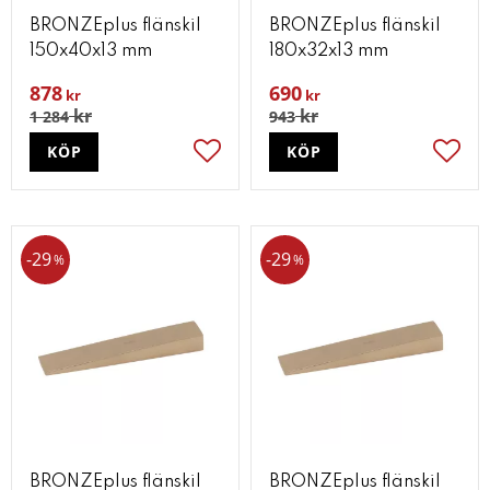
BRONZEplus flänskil
BRONZEplus flänskil
150x40x13 mm
180x32x13 mm
878
690
kr
kr
kr
kr
1 284
943
KÖP
KÖP
Lägg till i favoriter
Lägg t
29
29
%
%
BRONZEplus flänskil
BRONZEplus flänskil