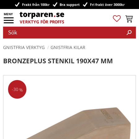
Frakt från 100kr
Bra support
Fri frakt över 3000kr
Meny
Favoriter
Kundv
GNISTFRIA VERKTYG
GNISTFRIA KILAR
BRONZEPLUS STENKIL 190X47 MM
30
%