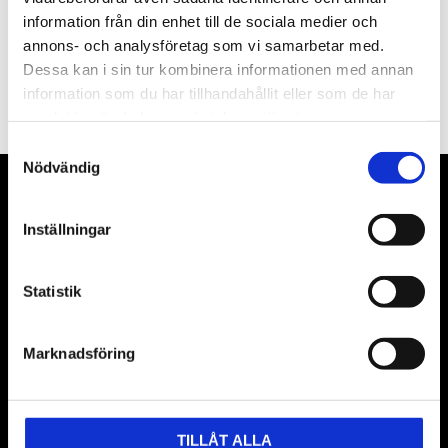
information från din enhet till de sociala medier och
annons- och analysföretag som vi samarbetar med.
PRENUMERERA
Dessa kan i sin tur kombinera informationen med annan
information som du har tillhandahållit eller som de har
Dina personuppgifter behandlas i enlighet med vår
integritetspolicy
.
samlat in när du har använt deras tjänster.
Samtyckesval
Nödvändig
VÅRA LEVERANTÖRER
Inställningar
Våra främsta leverantörer är KS Tools verktyg, ATH billyftar
& däckmaskiner och Master luftmaskiner. Kontakta oss
Statistik
gärna om vad som helst då vi gör vårt yttersta för att hjälpa
kunden.
Marknadsföring
TILLÅT ALLA