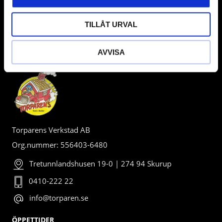
TILLÅT URVAL
AVVISA
BUTIK
Torparens Verkstad AB
Org.nummer: 556403-6480
Tretunnlandshusen 19-0 | 274 94 Skurup
0410-222 22
info@torparen.se
ÖPPETTIDER