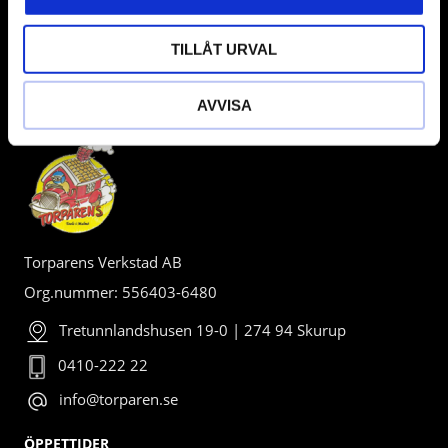
TILLÅT URVAL
AVVISA
BUTIK
Torparens Verkstad AB
Org.nummer: 556403-6480
Tretunnlandshusen 19-0 | 274 94 Skurup
0410-222 22
info@torparen.se
ÖPPETTIDER