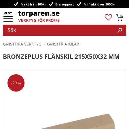
Frakt från 100kr
Bra support
Fri frakt över 3000kr
Meny
Favoriter
Kundv
GNISTFRIA VERKTYG
GNISTFRIA KILAR
BRONZEPLUS FLÄNSKIL 215X50X32 MM
29
%