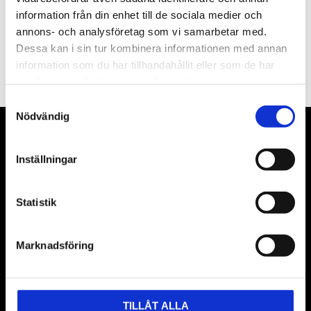
information från din enhet till de sociala medier och
annons- och analysföretag som vi samarbetar med.
PRENUMERERA
Dessa kan i sin tur kombinera informationen med annan
information som du har tillhandahållit eller som de har
Dina personuppgifter behandlas i enlighet med vår
integritetspolicy
.
samlat in när du har använt deras tjänster.
Samtyckesval
Nödvändig
VÅRA LEVERANTÖRER
Inställningar
Våra främsta leverantörer är KS Tools verktyg, ATH billyftar
& däckmaskiner och Master luftmaskiner. Kontakta oss
Statistik
gärna om vad som helst då vi gör vårt yttersta för att hjälpa
kunden.
Marknadsföring
TILLÅT ALLA