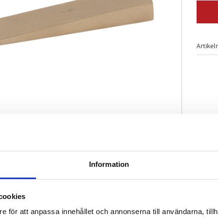
Artikel
Information
yddad
ständig
cookies
ns (icke-järn-legering)
e för att anpassa innehållet och annonserna till användarna, tillh