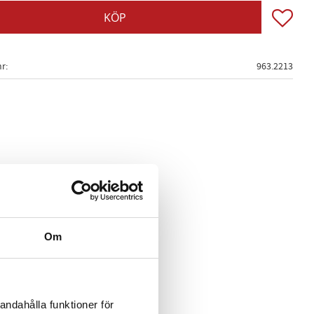
Lägg till
KÖP
nr
963.2213
Om
andahålla funktioner för