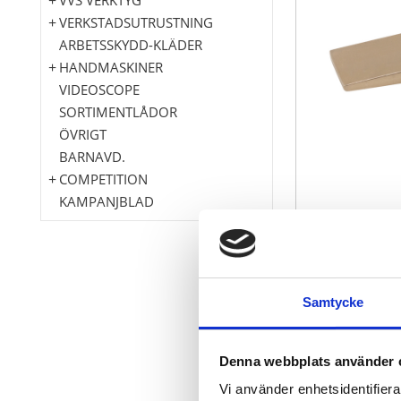
VERKSTADSUTRUSTNING
ARBETSSKYDD-KLÄDER
HANDMASKINER
VIDEOSCOPE
SORTIMENTLÅDOR
ÖVRIGT
BARNAVD.
COMPETITION
KAMPANJBLAD
gnistfri
Samtycke
explosionssk
korrosionsbe
slittålig
Denna webbplats använder 
Aluminium-bro
Vi använder enhetsidentifierar