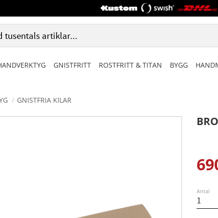
HANDVERKTYG
GNISTFRITT
ROSTFRITT & TITAN
BYGG
HANDM
TYG
GNISTFRIA KILAR
BRO
69
Ned
Antal