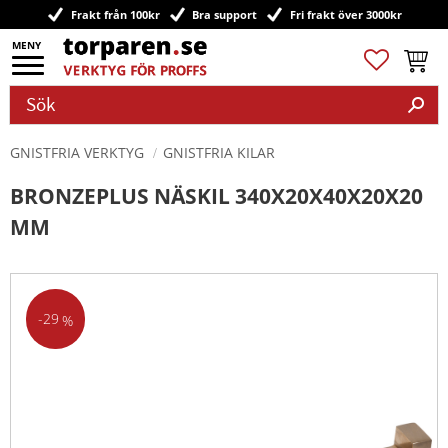
Frakt från 100kr
Bra support
Fri frakt över 3000kr
Meny
Favoriter
Kundv
GNISTFRIA VERKTYG
GNISTFRIA KILAR
BRONZEPLUS NÄSKIL 340X20X40X20X20
MM
29
%