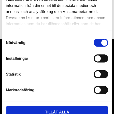
information från din enhet till de sociala medier och
annons- och analysföretag som vi samarbetar med.
PRENUMERERA
Dessa kan i sin tur kombinera informationen med annan
information som du har tillhandahållit eller som de har
Dina personuppgifter behandlas i enlighet med vår
integritetspolicy
.
samlat in när du har använt deras tjänster.
Samtyckesval
Nödvändig
VÅRA LEVERANTÖRER
Inställningar
Våra främsta leverantörer är KS Tools verktyg, ATH billyftar
& däckmaskiner och Master luftmaskiner. Kontakta oss
Statistik
gärna om vad som helst då vi gör vårt yttersta för att hjälpa
kunden.
Marknadsföring
TILLÅT ALLA