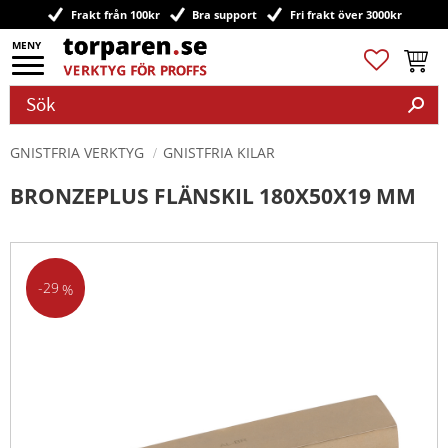
Frakt från 100kr
Bra support
Fri frakt över 3000kr
Meny
Favoriter
Kundv
GNISTFRIA VERKTYG
GNISTFRIA KILAR
BRONZEPLUS FLÄNSKIL 180X50X19 MM
29
%