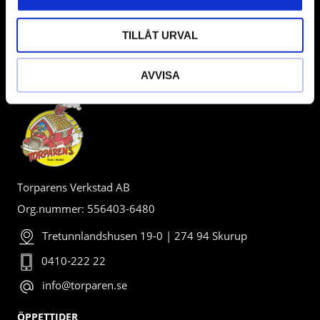
TILLÅT URVAL
AVVISA
BUTIK
Torparens Verkstad AB
Org.nummer: 556403-6480
Tretunnlandshusen 19-0 | 274 94 Skurup
0410-222 22
info@torparen.se
ÖPPETTIDER