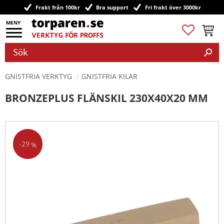
Frakt från 100kr
Bra support
Fri frakt över 3000kr
Meny
Favoriter
Kundv
GNISTFRIA VERKTYG
GNISTFRIA KILAR
BRONZEPLUS FLÄNSKIL 230X40X20 MM
29
%