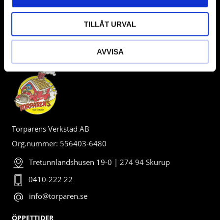
TILLÅT URVAL
AVVISA
BUTIK
Torparens Verkstad AB
Org.nummer: 556403-6480
Tretunnlandshusen 19-0 | 274 94 Skurup
0410-222 22
info@torparen.se
ÖPPETTIDER