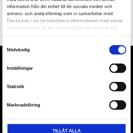
information från din enhet till de sociala medier och
annons- och analysföretag som vi samarbetar med.
PRENUMERERA
Dessa kan i sin tur kombinera informationen med annan
information som du har tillhandahållit eller som de har
Dina personuppgifter behandlas i enlighet med vår
integritetspolicy
.
samlat in när du har använt deras tjänster.
Samtyckesval
Nödvändig
VÅRA LEVERANTÖRER
Inställningar
Våra främsta leverantörer är KS Tools verktyg, ATH billyftar
& däckmaskiner och Master luftmaskiner. Kontakta oss
Statistik
gärna om vad som helst då vi gör vårt yttersta för att hjälpa
kunden.
Marknadsföring
TILLÅT ALLA