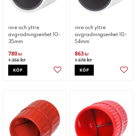
inre och yttre
inre och yttre
avgradningsenhet 10-
avgradningsenhet 10-
35mm
54mm
780
863
kr
kr
kr
kr
1 356
1 678
KÖP
KÖP
Lägg till i favoriter
Lägg t