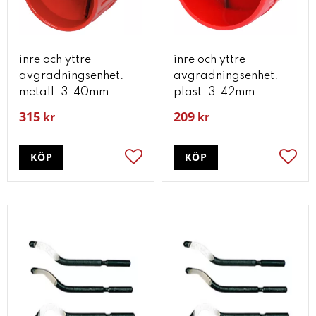
inre och yttre
inre och yttre
avgradningsenhet.
avgradningsenhet.
metall. 3-40mm
plast. 3-42mm
315
209
kr
kr
KÖP
KÖP
Lägg till i favoriter
Lägg t