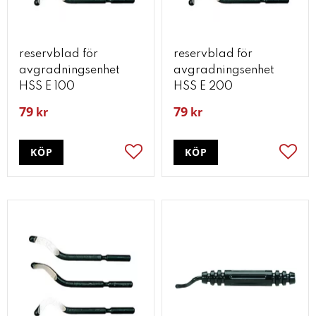
reservblad för
reservblad för
avgradningsenhet
avgradningsenhet
HSS E 100
HSS E 200
79
79
kr
kr
KÖP
KÖP
Lägg till i favoriter
Lägg t