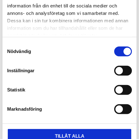
information från din enhet till de sociala medier och
annons- och analysföretag som vi samarbetar med.
snabb-
snabb-
Dessa kan i sin tur kombinera informationen med annan
avgradningsenhet.
avgradningsenhet.
information som du har tillhandahållit eller som de har
140x21mm
150x21mm
samlat in när du har använt deras tjänster.
188
kr
163
Samtyckesval
kr
kr
Nödvändig
348
KÖP
KÖP
Lägg till i favoriter
Lägg t
Inställningar
Statistik
Marknadsföring
TILLÅT ALLA