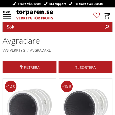
Frakt från 100kr
Bra support
Fri frakt över 3000kr
Meny
Favoriter
Kundv
Avgradare
VVS VERKTYG
AVGRADARE
FILTRERA
SORTERA
42
49
%
%