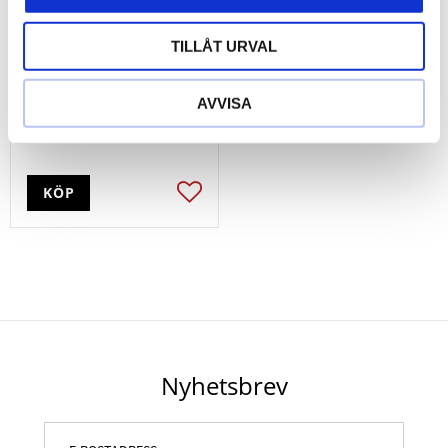
TILLÅT URVAL
snabb-
avgradningsenhet.
88x12mm
AVVISA
128
kr
KÖP
Lägg till i favoriter
Nyhetsbrev