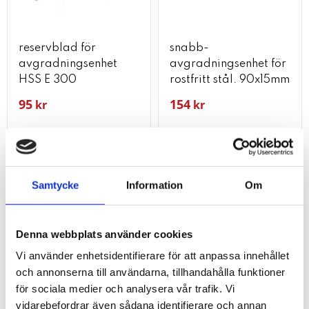
reservblad för
snabb-
avgradningsenhet
avgradningsenhet för
HSS E 300
rostfritt stål. 90x15mm
95
154
kr
kr
KÖP
KÖP
Lägg till i favoriter
Lägg t
Samtycke
Information
Om
53
%
Denna webbplats använder cookies
Vi använder enhetsidentifierare för att anpassa innehållet
och annonserna till användarna, tillhandahålla funktioner
för sociala medier och analysera vår trafik. Vi
vidarebefordrar även sådana identifierare och annan