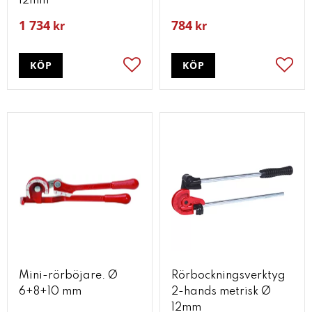
12mm
1 734
784
kr
kr
KÖP
KÖP
Lägg till i favoriter
Lägg t
Mini-rörböjare. Ø
Rörbockningsverktyg
6+8+10 mm
2-hands metrisk Ø
12mm