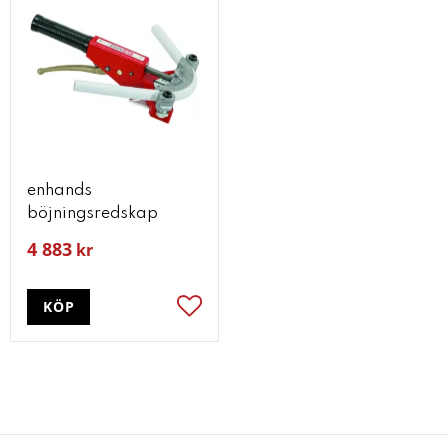
enhands
böjningsredskap
4 883
kr
KÖP
Lägg till i favoriter