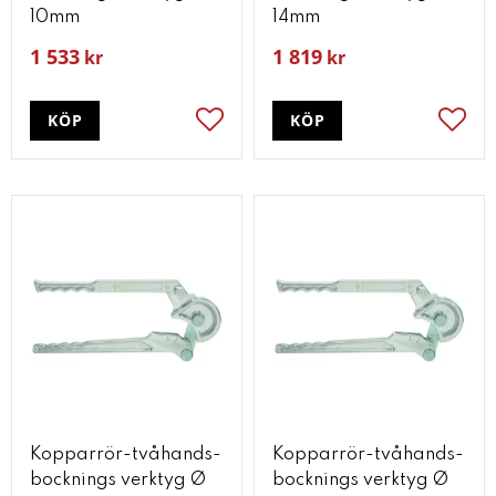
10mm
14mm
1 533
1 819
kr
kr
KÖP
KÖP
Lägg till i favoriter
Lägg t
Kopparrör-tvåhands-
Kopparrör-tvåhands-
bocknings verktyg Ø
bocknings verktyg Ø