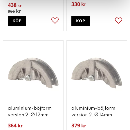
330
kr
438
kr
kr
966
KÖP
KÖP
Lägg till i favoriter
Lägg t
aluminium-böjform
aluminium-böjform
version 2. Ø 12mm
version 2. Ø 14mm
364
379
kr
kr