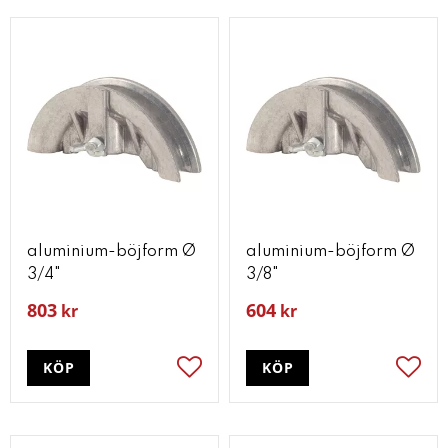
aluminium-böjform Ø
aluminium-böjform Ø
3/4"
3/8"
803
604
kr
kr
KÖP
KÖP
Lägg till i favoriter
Lägg t