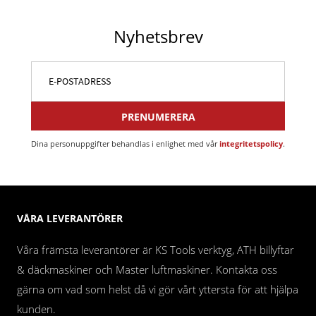
Nyhetsbrev
PRENUMERERA
Dina personuppgifter behandlas i enlighet med vår
integritetspolicy
.
VÅRA LEVERANTÖRER
Våra främsta leverantörer är KS Tools verktyg, ATH billyftar
& däckmaskiner och Master luftmaskiner. Kontakta oss
gärna om vad som helst då vi gör vårt yttersta för att hjälpa
kunden.