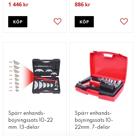
1 446
886
kr
kr
KÖP
KÖP
Lägg till i favoriter
Lägg t
Spärr enhands-
Spärr enhands-
böjningssats 10-22
böjningssats 10-
mm. 13-delar
22mm. 7-delar