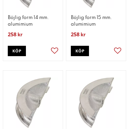
Böjlig form 14 mm.
Böjlig form 15 mm.
alumimium
alumimium
258
258
kr
kr
KÖP
KÖP
Lägg till i favoriter
Lägg t