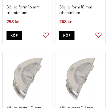
Böjlig form 16 mm.
Böjlig form 18 mm.
alumimium
alumimium
258
268
kr
kr
KÖP
KÖP
Lägg till i favoriter
Lägg t