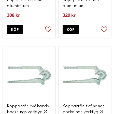
Böjlig form 20 mm.
Böjlig form 22 mm.
alumimium
alumimium
308
329
kr
kr
KÖP
KÖP
Lägg till i favoriter
Lägg t
Kopparrör-tvåhands-
Kopparrör-tvåhands-
bocknings verktyg Ø
bocknings verktyg Ø