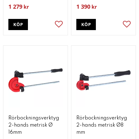
1 279
1 390
kr
kr
KÖP
KÖP
Lägg till i favoriter
Lägg t
Rörbockningsverktyg
Rörbockningsverktyg
2-hands metrisk Ø
2-hands metrisk Ø8
16mm
mm