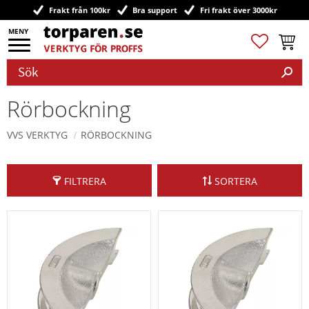
Frakt från 100kr
Bra support
Fri frakt över 3000kr
Meny
Favoriter
Kundv
Rörbockning
VVS VERKTYG
RÖRBOCKNING
FILTRERA
SORTERA