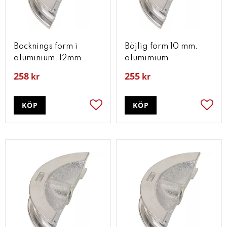
Bocknings form i
Böjlig form 10 mm.
aluminium. 12mm
alumimium
258
255
kr
kr
KÖP
KÖP
Lägg till i favoriter
Lägg t