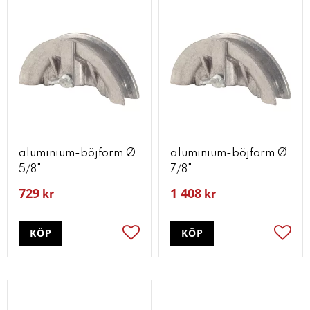
aluminium-böjform Ø
aluminium-böjform Ø
5/8"
7/8"
729
1 408
kr
kr
KÖP
KÖP
Lägg till i favoriter
Lägg t