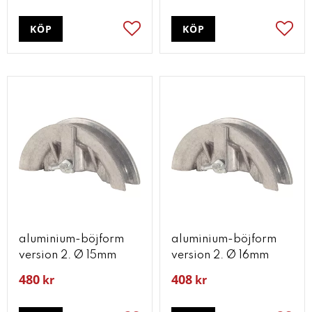
KÖP
KÖP
Lägg till i favoriter
Lägg t
aluminium-böjform
aluminium-böjform
version 2. Ø 15mm
version 2. Ø 16mm
480
408
kr
kr