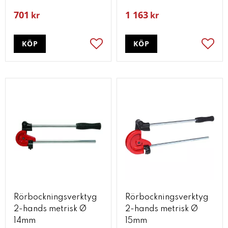
701
1 163
kr
kr
KÖP
KÖP
Lägg till i favoriter
Lägg t
Rörbockningsverktyg
Rörbockningsverktyg
2-hands metrisk Ø
2-hands metrisk Ø
14mm
15mm