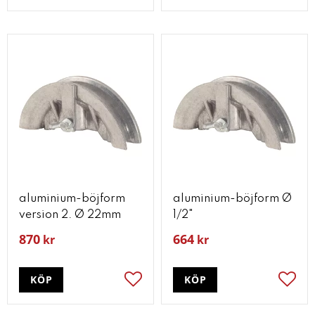
aluminium-böjform
aluminium-böjform Ø
version 2. Ø 22mm
1/2"
870
664
kr
kr
KÖP
KÖP
Lägg till i favoriter
Lägg t