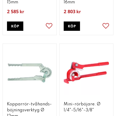
15mm
16mm
2 585
2 803
kr
kr
KÖP
KÖP
Lägg till i favoriter
Lägg t
Kopparrör-tvåhands-
Mini-rörböjare. Ø
böjningsverktyg Ø
1/4"-5/16"-3/8"