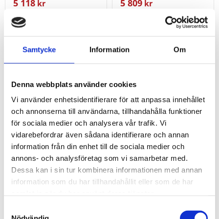
5 118
5 809
kr
kr
KÖP
KÖP
Lägg till i favoriter
Lägg t
Samtycke
Information
Om
Denna webbplats använder cookies
Vi använder enhetsidentifierare för att anpassa innehållet
och annonserna till användarna, tillhandahålla funktioner
för sociala medier och analysera vår trafik. Vi
vidarebefordrar även sådana identifierare och annan
information från din enhet till de sociala medier och
annons- och analysföretag som vi samarbetar med.
Dessa kan i sin tur kombinera informationen med annan
Spärr enhands-
Standard-tvåhands-
information som du har tillhandahållit eller som de har
böjningssats 10-
bocknings verktyg Ø
samlat in när du har använt deras tjänster.
22mm. 9-delar.
6mm
Samtyckesval
version 1
Nödvändig