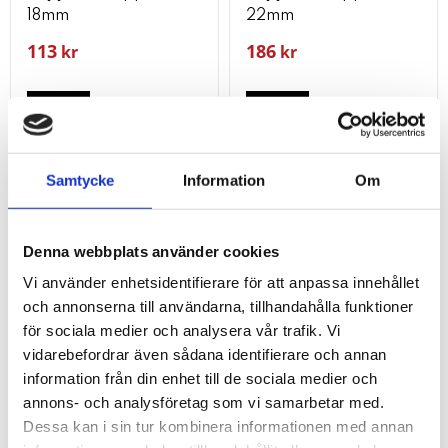
18mm
22mm
113
186
kr
kr
KÖP
KÖP
Lägg till i favoriter
Lägg t
Samtycke
Information
Om
Denna webbplats använder cookies
Vi använder enhetsidentifierare för att anpassa innehållet
och annonserna till användarna, tillhandahålla funktioner
för sociala medier och analysera vår trafik. Vi
vidarebefordrar även sådana identifierare och annan
information från din enhet till de sociala medier och
annons- och analysföretag som vi samarbetar med.
böjfjäder kopparrör.
böjfjäder kopparrör.
Dessa kan i sin tur kombinera informationen med annan
3/4"
3/8"