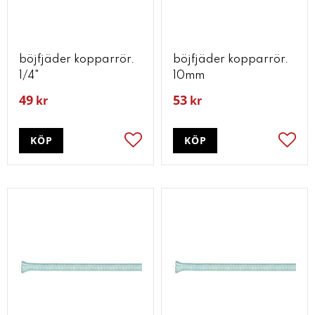
böjfjäder kopparrör.
böjfjäder kopparrör.
1/4"
10mm
49
53
kr
kr
KÖP
KÖP
Lägg till i favoriter
Lägg t