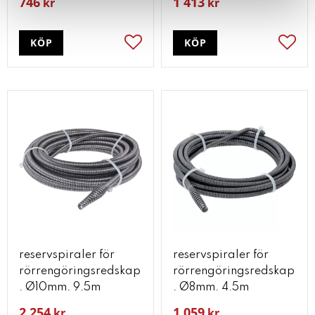
746
1 413
kr
kr
KÖP
KÖP
Lägg till i favoriter
Lägg t
reservspiraler för
reservspiraler för
rörrengöringsredskap
rörrengöringsredskap
. Ø10mm. 9.5m
. Ø8mm. 4.5m
2 254
1 059
kr
kr