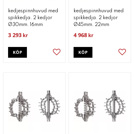
kedjespinnhuvud med
kedjespinnhuvud med
spikkedja. 2 kedjor
spikkedja. 2 kedjor
Ø30mm. 16mm
Ø45mm. 22mm
3 293
4 968
kr
kr
KÖP
KÖP
Lägg till i favoriter
Lägg t