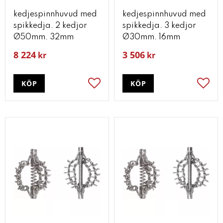
kedjespinnhuvud med
kedjespinnhuvud med
spikkedja. 2 kedjor
spikkedja. 3 kedjor
Ø50mm. 32mm
Ø30mm. 16mm
8 224
3 506
kr
kr
KÖP
KÖP
Lägg till i favoriter
Lägg t