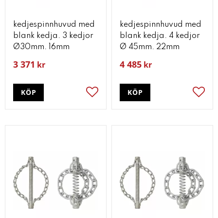
kedjespinnhuvud med
kedjespinnhuvud med
blank kedja. 3 kedjor
blank kedja. 4 kedjor
Ø30mm. 16mm
Ø 45mm. 22mm
3 371
4 485
kr
kr
KÖP
KÖP
Lägg till i favoriter
Lägg t