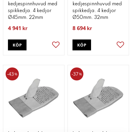
kedjespinnhuvud med
kedjespinnhuvud med
spikkedja. 4 kedjor
spikkedja. 4 kedjor
Ø45mm. 22mm
Ø50mm. 32mm
4 941
8 694
kr
kr
KÖP
KÖP
Lägg till i favoriter
Lägg t
43
37
%
%