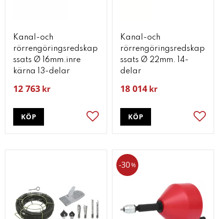
Kanal-och
Kanal-och
rörrengöringsredskap
rörrengöringsredskap
ssats Ø 16mm.inre
ssats Ø 22mm. 14-
kärna 13-delar
delar
12 763
18 014
kr
kr
KÖP
KÖP
Lägg till i favoriter
Lägg t
30
%