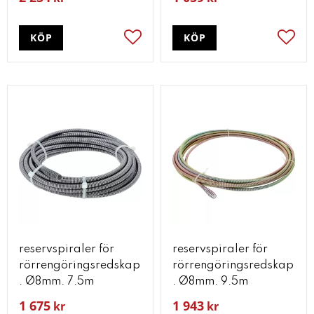
KÖP
KÖP
Lägg till i favoriter
Lägg t
reservspiraler för
reservspiraler för
rörrengöringsredskap
rörrengöringsredskap
. Ø8mm. 7.5m
. Ø8mm. 9.5m
1 675
1 943
kr
kr