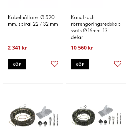
Kabelhållare. Ø 520
Kanal-och
mm. spiral 22 / 32 mm
rörrengöringsredskap
ssats Ø 16mm. 13-
delar
2 341
10 560
kr
kr
KÖP
KÖP
Lägg till i favoriter
Lägg t