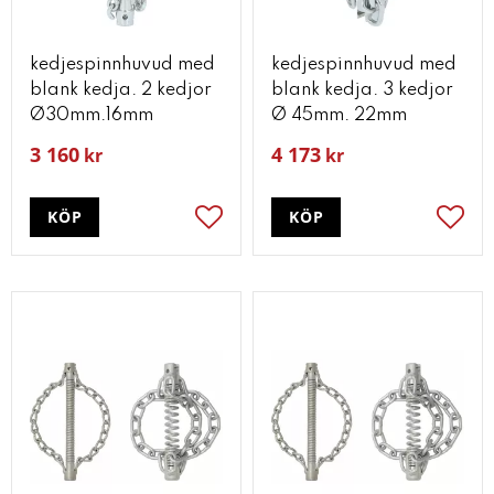
kedjespinnhuvud med
kedjespinnhuvud med
blank kedja. 2 kedjor
blank kedja. 3 kedjor
Ø30mm.16mm
Ø 45mm. 22mm
3 160
4 173
kr
kr
KÖP
KÖP
Lägg till i favoriter
Lägg t