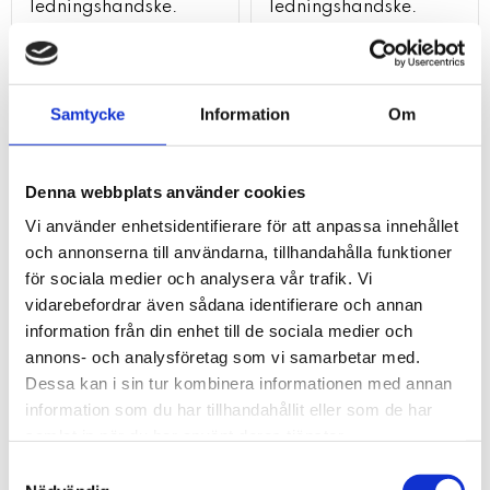
ledningshandske.
ledningshandske.
höger
vänster
848
848
kr
kr
kr
kr
1 476
1 345
Samtycke
Information
Om
KÖP
KÖP
Lägg till i favoriter
Lägg t
Denna webbplats använder cookies
Vi använder enhetsidentifierare för att anpassa innehållet
och annonserna till användarna, tillhandahålla funktioner
för sociala medier och analysera vår trafik. Vi
vidarebefordrar även sådana identifierare och annan
information från din enhet till de sociala medier och
annons- och analysföretag som vi samarbetar med.
Dessa kan i sin tur kombinera informationen med annan
information som du har tillhandahållit eller som de har
samlat in när du har använt deras tjänster.
ledslagborr. Ø 24mm.
rak borr. Ø 16mm.
Samtyckesval
spiral 16mm
spiral 16mm