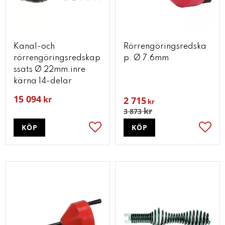
Kanal-och
Rörrengöringsredska
rörrengöringsredskap
p. Ø 7.6mm
ssats Ø 22mm.inre
kärna 14-delar
15 094
kr
2 715
kr
kr
3 873
KÖP
KÖP
Lägg till i favoriter
Lägg t