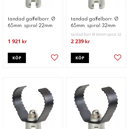
tandad gaffelborr. Ø
tandad gaffelborr. Ø
65mm. spiral 22mm
65mm. spiral 32mm
tandad borr Ø 65mm spiral 32mm
1 921
2 239
kr
kr
KÖP
KÖP
Lägg till i favoriter
Lägg t