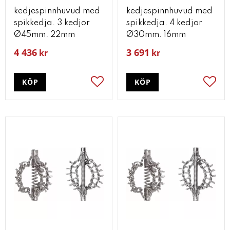
kedjespinnhuvud med
kedjespinnhuvud med
spikkedja. 3 kedjor
spikkedja. 4 kedjor
Ø45mm. 22mm
Ø30mm. 16mm
4 436
3 691
kr
kr
KÖP
KÖP
Lägg till i favoriter
Lägg t