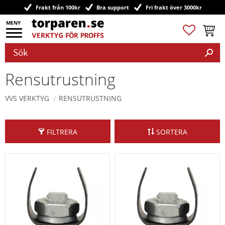
Frakt från 100kr
Bra support
Fri frakt över 3000kr
Meny
Favoriter
Kundv
Rensutrustning
VVS VERKTYG
RENSUTRUSTNING
FILTRERA
SORTERA