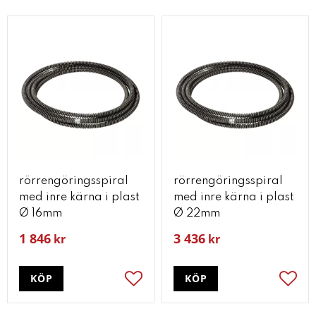
rörrengöringsspiral
rörrengöringsspiral
med inre kärna i plast
med inre kärna i plast
Ø 16mm
Ø 22mm
1 846
3 436
kr
kr
KÖP
KÖP
Lägg till i favoriter
Lägg t