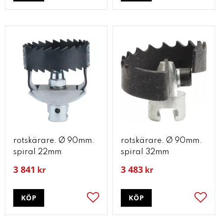
rotskärare. Ø 90mm.
rotskärare. Ø 90mm.
spiral 22mm
spiral 32mm
3 841
3 483
kr
kr
KÖP
KÖP
Lägg till i favoriter
Lägg t