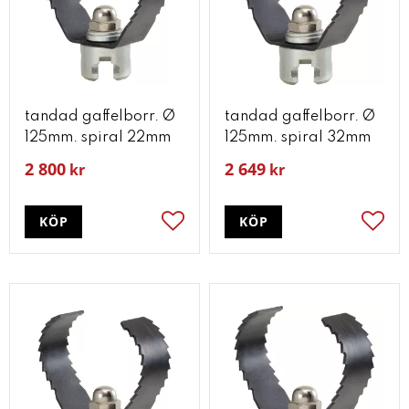
tandad gaffelborr. Ø
tandad gaffelborr. Ø
125mm. spiral 22mm
125mm. spiral 32mm
2 800
2 649
kr
kr
KÖP
KÖP
Lägg till i favoriter
Lägg t