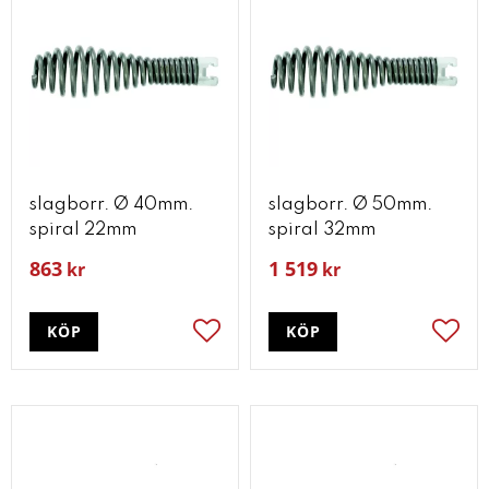
slagborr. Ø 40mm.
slagborr. Ø 50mm.
spiral 22mm
spiral 32mm
863
1 519
kr
kr
KÖP
KÖP
Lägg till i favoriter
Lägg t