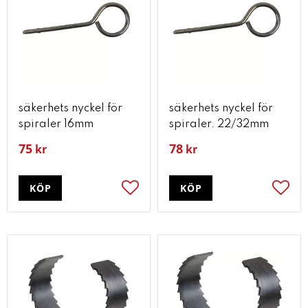
säkerhets nyckel för
säkerhets nyckel för
spiraler 16mm
spiraler. 22/32mm
75
78
kr
kr
KÖP
KÖP
Lägg till i favoriter
Lägg t