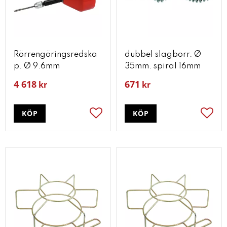
Rörrengöringsredska
dubbel slagborr. Ø
p. Ø 9.6mm
35mm. spiral 16mm
4 618
671
kr
kr
KÖP
KÖP
Lägg till i favoriter
Lägg t