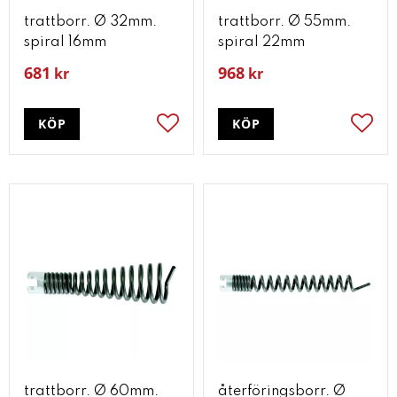
trattborr. Ø 32mm.
trattborr. Ø 55mm.
spiral 16mm
spiral 22mm
681
968
kr
kr
KÖP
KÖP
Lägg till i favoriter
Lägg t
trattborr. Ø 60mm.
återföringsborr. Ø