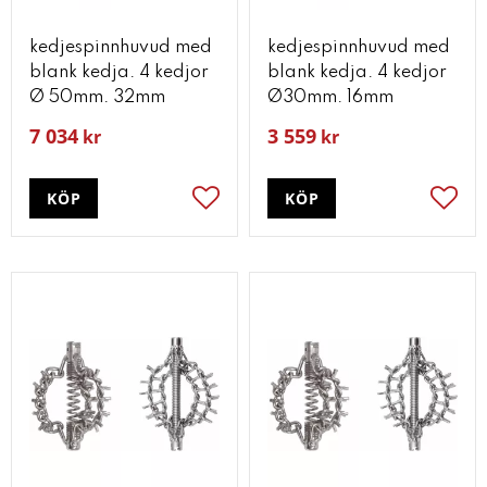
kedjespinnhuvud med
kedjespinnhuvud med
blank kedja. 4 kedjor
blank kedja. 4 kedjor
Ø 50mm. 32mm
Ø30mm. 16mm
7 034
3 559
kr
kr
KÖP
KÖP
Lägg till i favoriter
Lägg t