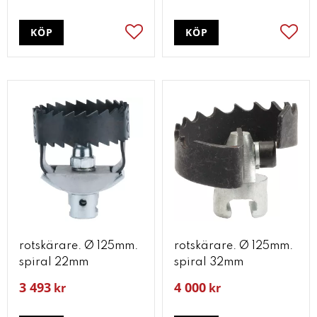
KÖP
KÖP
Lägg till i favoriter
Lägg t
rotskärare. Ø 125mm.
rotskärare. Ø 125mm.
spiral 22mm
spiral 32mm
3 493
4 000
kr
kr