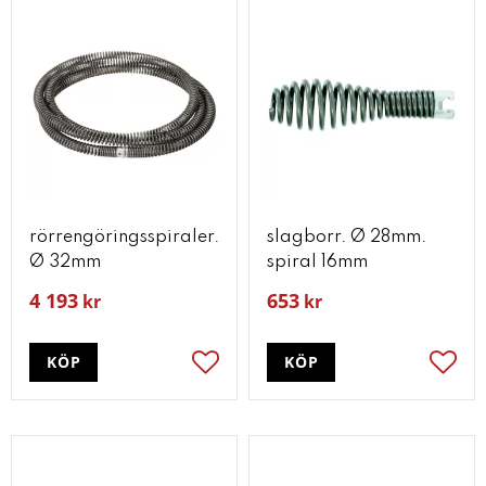
rörrengöringsspiraler.
slagborr. Ø 28mm.
Ø 32mm
spiral 16mm
4 193
653
kr
kr
KÖP
KÖP
Lägg till i favoriter
Lägg t