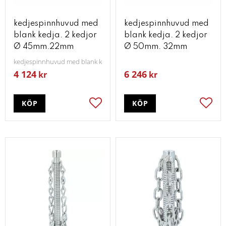
kedjespinnhuvud med
kedjespinnhuvud med
blank kedja. 2 kedjor
blank kedja. 2 kedjor
Ø 45mm.22mm
Ø 50mm. 32mm
kedjespinnhuvud med blank kedja 2 kedjor Ø 45mm22mm
4 124
6 246
kr
kr
KÖP
KÖP
Lägg till i favoriter
Lägg t