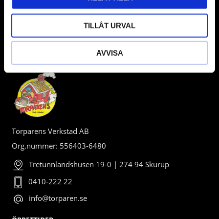
TILLÅT URVAL
AVVISA
BUTIK
Torparens Verkstad AB
Org.nummer: 556403-6480
Tretunnlandshusen 19-0 | 274 94 Skurup
0410-222 22
info@torparen.se