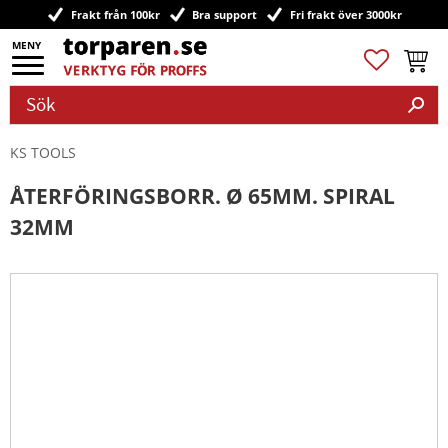
Frakt från 100kr
Bra support
Fri frakt över 3000kr
Meny
Favoriter
Kundv
KS TOOLS
ÅTERFÖRINGSBORR. Ø 65MM. SPIRAL
32MM